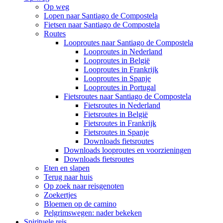
Op weg
Lopen naar Santiago de Compostela
Fietsen naar Santiago de Compostela
Routes
Looproutes naar Santiago de Compostela
Looproutes in Nederland
Looproutes in België
Looproutes in Frankrijk
Looproutes in Spanje
Looproutes in Portugal
Fietsroutes naar Santiago de Compostela
Fietsroutes in Nederland
Fietsroutes in België
Fietsroutes in Frankrijk
Fietsroutes in Spanje
Downloads fietsroutes
Downloads looproutes en voorzieningen
Downloads fietsroutes
Eten en slapen
Terug naar huis
Op zoek naar reisgenoten
Zoekertjes
Bloemen op de camino
Pelgrimswegen: nader bekeken
Spirituele reis