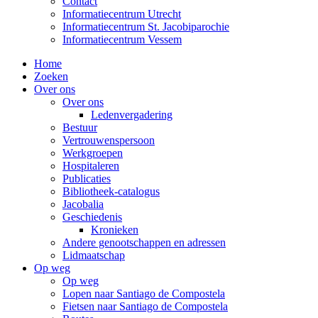
Contact
Informatiecentrum Utrecht
Informatiecentrum St. Jacobiparochie
Informatiecentrum Vessem
Home
Zoeken
Over ons
Over ons
Ledenvergadering
Bestuur
Vertrouwenspersoon
Werkgroepen
Hospitaleren
Publicaties
Bibliotheek-catalogus
Jacobalia
Geschiedenis
Kronieken
Andere genootschappen en adressen
Lidmaatschap
Op weg
Op weg
Lopen naar Santiago de Compostela
Fietsen naar Santiago de Compostela