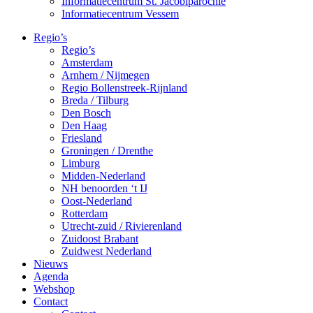
Informatiecentrum St. Jacobiparochie
Informatiecentrum Vessem
Regio’s
Regio’s
Amsterdam
Arnhem / Nijmegen
Regio Bollenstreek-Rijnland
Breda / Tilburg
Den Bosch
Den Haag
Friesland
Groningen / Drenthe
Limburg
Midden-Nederland
NH benoorden ‘t IJ
Oost-Nederland
Rotterdam
Utrecht-zuid / Rivierenland
Zuidoost Brabant
Zuidwest Nederland
Nieuws
Agenda
Webshop
Contact