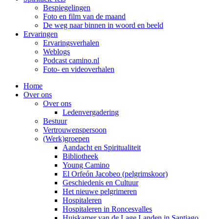
Bespiegelingen
Foto en film van de maand
De weg naar binnen in woord en beeld
Ervaringen
Ervaringsverhalen
Weblogs
Podcast camino.nl
Foto- en videoverhalen
Home
Over ons
Over ons
Ledenvergadering
Bestuur
Vertrouwenspersoon
(Werk)groepen
Aandacht en Spiritualiteit
Bibliotheek
Young Camino
El Orfeón Jacobeo (pelgrimskoor)
Geschiedenis en Cultuur
Het nieuwe pelgrimeren
Hospitaleren
Hospitaleren in Roncesvalles
Huiskamer van de Lage Landen in Santiago