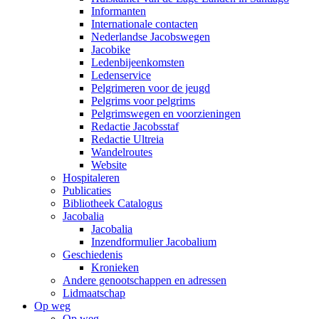
Informanten
Internationale contacten
Nederlandse Jacobswegen
Jacobike
Ledenbijeenkomsten
Ledenservice
Pelgrimeren voor de jeugd
Pelgrims voor pelgrims
Pelgrimswegen en voorzieningen
Redactie Jacobsstaf
Redactie Ultreia
Wandelroutes
Website
Hospitaleren
Publicaties
Bibliotheek Catalogus
Jacobalia
Jacobalia
Inzendformulier Jacobalium
Geschiedenis
Kronieken
Andere genootschappen en adressen
Lidmaatschap
Op weg
Op weg