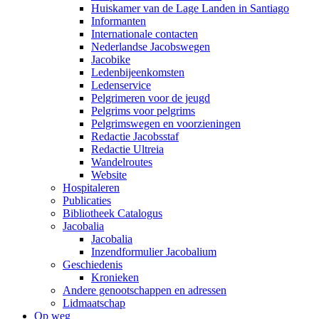
Huiskamer van de Lage Landen in Santiago
Informanten
Internationale contacten
Nederlandse Jacobswegen
Jacobike
Ledenbijeenkomsten
Ledenservice
Pelgrimeren voor de jeugd
Pelgrims voor pelgrims
Pelgrimswegen en voorzieningen
Redactie Jacobsstaf
Redactie Ultreia
Wandelroutes
Website
Hospitaleren
Publicaties
Bibliotheek Catalogus
Jacobalia
Jacobalia
Inzendformulier Jacobalium
Geschiedenis
Kronieken
Andere genootschappen en adressen
Lidmaatschap
Op weg