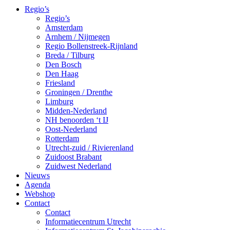
Regio’s
Regio’s
Amsterdam
Arnhem / Nijmegen
Regio Bollenstreek-Rijnland
Breda / Tilburg
Den Bosch
Den Haag
Friesland
Groningen / Drenthe
Limburg
Midden-Nederland
NH benoorden ‘t IJ
Oost-Nederland
Rotterdam
Utrecht-zuid / Rivierenland
Zuidoost Brabant
Zuidwest Nederland
Nieuws
Agenda
Webshop
Contact
Contact
Informatiecentrum Utrecht