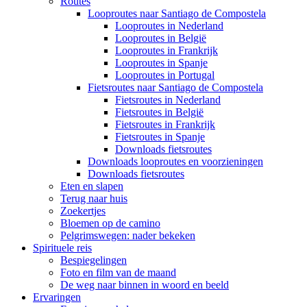
Routes
Looproutes naar Santiago de Compostela
Looproutes in Nederland
Looproutes in België
Looproutes in Frankrijk
Looproutes in Spanje
Looproutes in Portugal
Fietsroutes naar Santiago de Compostela
Fietsroutes in Nederland
Fietsroutes in België
Fietsroutes in Frankrijk
Fietsroutes in Spanje
Downloads fietsroutes
Downloads looproutes en voorzieningen
Downloads fietsroutes
Eten en slapen
Terug naar huis
Zoekertjes
Bloemen op de camino
Pelgrimswegen: nader bekeken
Spirituele reis
Bespiegelingen
Foto en film van de maand
De weg naar binnen in woord en beeld
Ervaringen