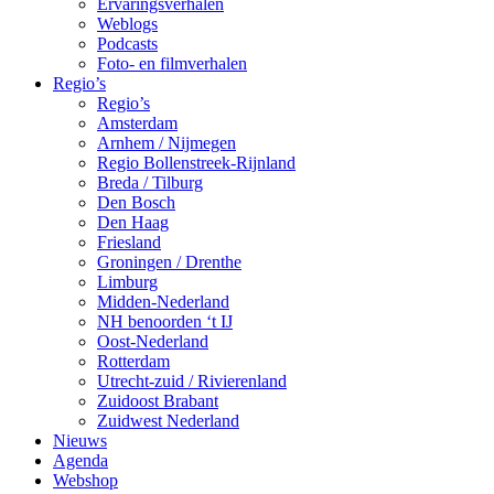
Ervaringsverhalen
Weblogs
Podcasts
Foto- en filmverhalen
Regio’s
Regio’s
Amsterdam
Arnhem / Nijmegen
Regio Bollenstreek-Rijnland
Breda / Tilburg
Den Bosch
Den Haag
Friesland
Groningen / Drenthe
Limburg
Midden-Nederland
NH benoorden ‘t IJ
Oost-Nederland
Rotterdam
Utrecht-zuid / Rivierenland
Zuidoost Brabant
Zuidwest Nederland
Nieuws
Agenda
Webshop