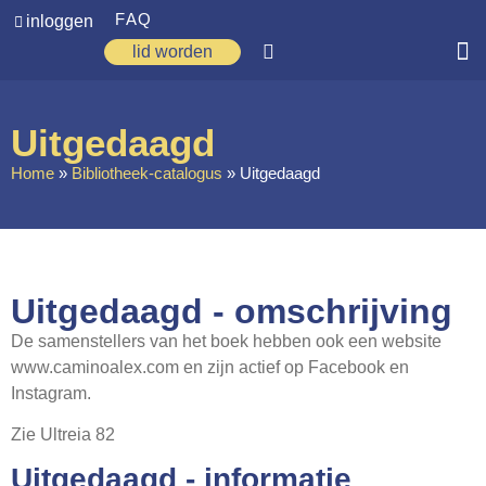
FAQ
inloggen
lid worden
Home
Uitgedaagd
Zoeken
Home
»
Bibliotheek-catalogus
»
Uitgedaagd
Over ons
Op weg
Spirituele reis
Uitgedaagd - omschrijving
Ervaringen
De samenstellers van het boek hebben ook een website
www.caminoalex.com en zijn actief op Facebook en
Regio’s
Instagram.
Nieuws
Zie Ultreia 82
Agenda
Uitgedaagd - informatie