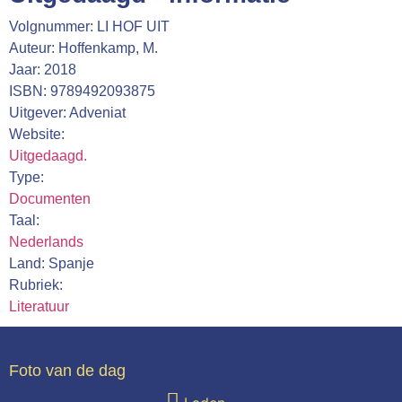
Webshop
Volgnummer: LI HOF UIT
Auteur: Hoffenkamp, M.
Contact
Jaar: 2018
ISBN: 9789492093875
Uitgever: Adveniat
Website:
Uitgedaagd.
Type:
Documenten
Taal:
Nederlands
Land: Spanje
Rubriek:
Literatuur
Foto van de dag