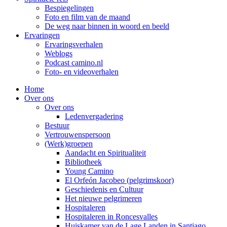
Bespiegelingen
Foto en film van de maand
De weg naar binnen in woord en beeld
Ervaringen
Ervaringsverhalen
Weblogs
Podcast camino.nl
Foto- en videoverhalen
Home
Over ons
Over ons
Ledenvergadering
Bestuur
Vertrouwenspersoon
(Werk)groepen
Aandacht en Spiritualiteit
Bibliotheek
Young Camino
El Orfeón Jacobeo (pelgrimskoor)
Geschiedenis en Cultuur
Het nieuwe pelgrimeren
Hospitaleren
Hospitaleren in Roncesvalles
Huiskamer van de Lage Landen in Santiago