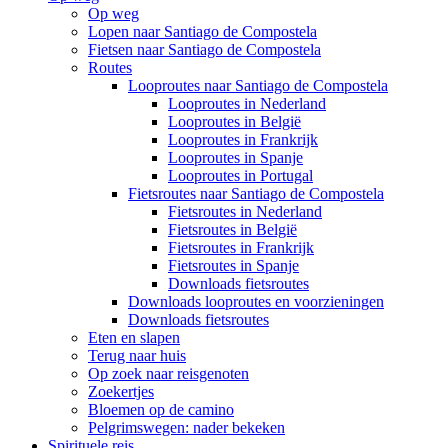
Op weg
Lopen naar Santiago de Compostela
Fietsen naar Santiago de Compostela
Routes
Looproutes naar Santiago de Compostela
Looproutes in Nederland
Looproutes in België
Looproutes in Frankrijk
Looproutes in Spanje
Looproutes in Portugal
Fietsroutes naar Santiago de Compostela
Fietsroutes in Nederland
Fietsroutes in België
Fietsroutes in Frankrijk
Fietsroutes in Spanje
Downloads fietsroutes
Downloads looproutes en voorzieningen
Downloads fietsroutes
Eten en slapen
Terug naar huis
Op zoek naar reisgenoten
Zoekertjes
Bloemen op de camino
Pelgrimswegen: nader bekeken
Spirituele reis