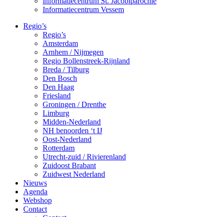
Informatiecentrum St. Jacobiparochie
Informatiecentrum Vessem
Regio’s
Regio’s
Amsterdam
Arnhem / Nijmegen
Regio Bollenstreek-Rijnland
Breda / Tilburg
Den Bosch
Den Haag
Friesland
Groningen / Drenthe
Limburg
Midden-Nederland
NH benoorden ‘t IJ
Oost-Nederland
Rotterdam
Utrecht-zuid / Rivierenland
Zuidoost Brabant
Zuidwest Nederland
Nieuws
Agenda
Webshop
Contact