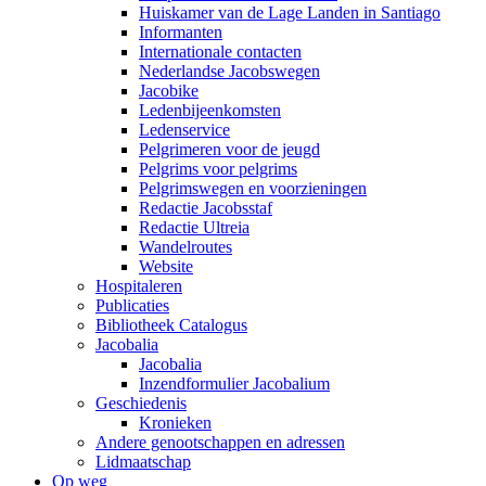
Huiskamer van de Lage Landen in Santiago
Informanten
Internationale contacten
Nederlandse Jacobswegen
Jacobike
Ledenbijeenkomsten
Ledenservice
Pelgrimeren voor de jeugd
Pelgrims voor pelgrims
Pelgrimswegen en voorzieningen
Redactie Jacobsstaf
Redactie Ultreia
Wandelroutes
Website
Hospitaleren
Publicaties
Bibliotheek Catalogus
Jacobalia
Jacobalia
Inzendformulier Jacobalium
Geschiedenis
Kronieken
Andere genootschappen en adressen
Lidmaatschap
Op weg