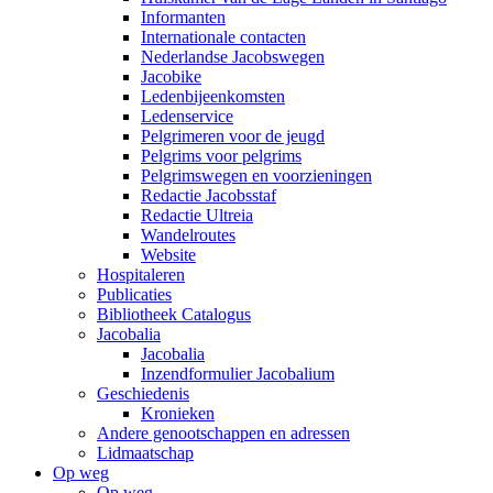
Informanten
Internationale contacten
Nederlandse Jacobswegen
Jacobike
Ledenbijeenkomsten
Ledenservice
Pelgrimeren voor de jeugd
Pelgrims voor pelgrims
Pelgrimswegen en voorzieningen
Redactie Jacobsstaf
Redactie Ultreia
Wandelroutes
Website
Hospitaleren
Publicaties
Bibliotheek Catalogus
Jacobalia
Jacobalia
Inzendformulier Jacobalium
Geschiedenis
Kronieken
Andere genootschappen en adressen
Lidmaatschap
Op weg
Op weg