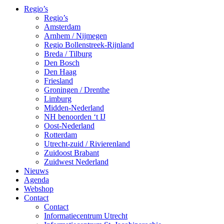
Regio’s
Regio’s
Amsterdam
Arnhem / Nijmegen
Regio Bollenstreek-Rijnland
Breda / Tilburg
Den Bosch
Den Haag
Friesland
Groningen / Drenthe
Limburg
Midden-Nederland
NH benoorden ‘t IJ
Oost-Nederland
Rotterdam
Utrecht-zuid / Rivierenland
Zuidoost Brabant
Zuidwest Nederland
Nieuws
Agenda
Webshop
Contact
Contact
Informatiecentrum Utrecht