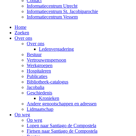
Contact
Informatiecentrum Utrecht
Informatiecentrum St. Jacobiparochie
Informatiecentrum Vessem
Home
Zoeken
Over ons
Over ons
Ledenvergadering
Bestuur
Vertrouwenspersoon
Werkgroepen
Hospitaleren
Publicaties
Bibliotheek-catalogus
Jacobalia
Geschiedenis
Kronieken
Andere genootschappen en adressen
Lidmaatschap
Op weg
Op weg
Lopen naar Santiago de Compostela
Fietsen naar Santiago de Compostela