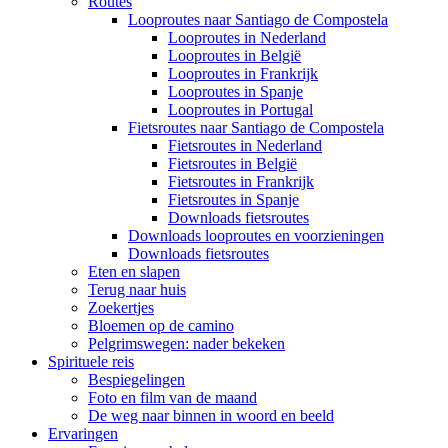
Routes
Looproutes naar Santiago de Compostela
Looproutes in Nederland
Looproutes in België
Looproutes in Frankrijk
Looproutes in Spanje
Looproutes in Portugal
Fietsroutes naar Santiago de Compostela
Fietsroutes in Nederland
Fietsroutes in België
Fietsroutes in Frankrijk
Fietsroutes in Spanje
Downloads fietsroutes
Downloads looproutes en voorzieningen
Downloads fietsroutes
Eten en slapen
Terug naar huis
Zoekertjes
Bloemen op de camino
Pelgrimswegen: nader bekeken
Spirituele reis
Bespiegelingen
Foto en film van de maand
De weg naar binnen in woord en beeld
Ervaringen