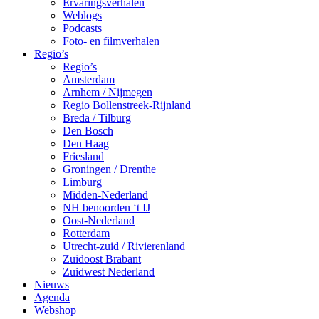
Ervaringsverhalen
Weblogs
Podcasts
Foto- en filmverhalen
Regio’s
Regio’s
Amsterdam
Arnhem / Nijmegen
Regio Bollenstreek-Rijnland
Breda / Tilburg
Den Bosch
Den Haag
Friesland
Groningen / Drenthe
Limburg
Midden-Nederland
NH benoorden ‘t IJ
Oost-Nederland
Rotterdam
Utrecht-zuid / Rivierenland
Zuidoost Brabant
Zuidwest Nederland
Nieuws
Agenda
Webshop