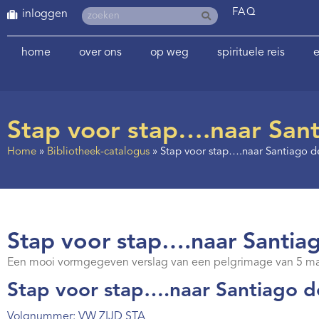
FAQ
inloggen
home
over ons
op weg
spirituele reis
e
Stap voor stap….naar Sant
Home
»
Bibliotheek-catalogus
»
Stap voor stap….naar Santiago d
Stap voor stap….naar Santiag
Een mooi vormgegeven verslag van een pelgrimage van 5 maan
Stap voor stap….naar Santiago de
Volgnummer: VW ZIJD STA