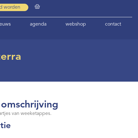
id worden
ieuws
agenda
webshop
contact
erra
 omschrijving
artjes van weeketappes.
tie