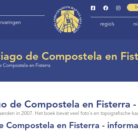
l
rvaringen
regio’s
n
iago de Compostela en Fist
e Compostela en Fisterra
o de Compostela en Fisterra -
den in 2007. Het boek bevat veel foto´s en topografische ka
 Compostela en Fisterra - informa