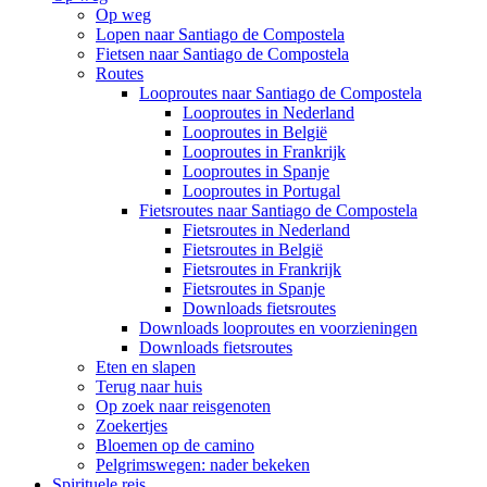
Op weg
Lopen naar Santiago de Compostela
Fietsen naar Santiago de Compostela
Routes
Looproutes naar Santiago de Compostela
Looproutes in Nederland
Looproutes in België
Looproutes in Frankrijk
Looproutes in Spanje
Looproutes in Portugal
Fietsroutes naar Santiago de Compostela
Fietsroutes in Nederland
Fietsroutes in België
Fietsroutes in Frankrijk
Fietsroutes in Spanje
Downloads fietsroutes
Downloads looproutes en voorzieningen
Downloads fietsroutes
Eten en slapen
Terug naar huis
Op zoek naar reisgenoten
Zoekertjes
Bloemen op de camino
Pelgrimswegen: nader bekeken
Spirituele reis