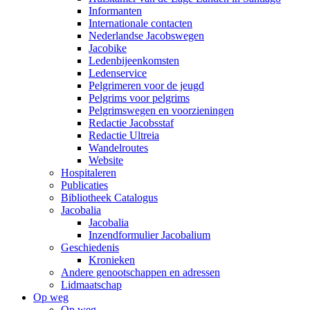
Informanten
Internationale contacten
Nederlandse Jacobswegen
Jacobike
Ledenbijeenkomsten
Ledenservice
Pelgrimeren voor de jeugd
Pelgrims voor pelgrims
Pelgrimswegen en voorzieningen
Redactie Jacobsstaf
Redactie Ultreia
Wandelroutes
Website
Hospitaleren
Publicaties
Bibliotheek Catalogus
Jacobalia
Jacobalia
Inzendformulier Jacobalium
Geschiedenis
Kronieken
Andere genootschappen en adressen
Lidmaatschap
Op weg
Op weg