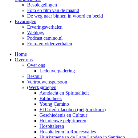
Bespiegelingen
Foto en film van de maand
De weg naar binnen in woord en beeld
Ervaringen
Ervaringsverhalen
Weblogs
Podcast camino.nl
Foto- en videoverhalen
Home
Over ons
Over ons
Ledenvergadering
Bestuur
Vertrouwenspersoon
(Werk)groepen
Aandacht en Spiritualiteit
Bibliotheek
Young Camino
El Orfeón Jacobeo (pelgrimskoor)
Geschiedenis en Cultuur
Het nieuwe pelgrimeren
Hospitaleren
Hospitaleren in Roncesvalles
Huiskamer van de Lage Landen in Santiago