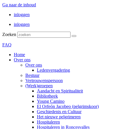
Ga naar de inhoud
inloggen
inloggen
Zoeken
FAQ
Home
Over ons
Over ons
Ledenvergadering
Bestuur
Vertrouwenspersoon
(Werk)groepen
Aandacht en Spiritualiteit
Bibliotheek
Young Camino
El Orfeón Jacobeo (pelgrimskoor)
Geschiedenis en Cultuur
Het nieuwe pelgrimeren
Hospitaleren
Hospitaleren in Roncesvalles