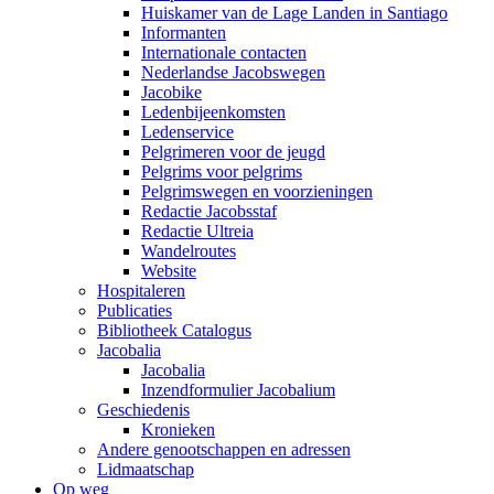
Huiskamer van de Lage Landen in Santiago
Informanten
Internationale contacten
Nederlandse Jacobswegen
Jacobike
Ledenbijeenkomsten
Ledenservice
Pelgrimeren voor de jeugd
Pelgrims voor pelgrims
Pelgrimswegen en voorzieningen
Redactie Jacobsstaf
Redactie Ultreia
Wandelroutes
Website
Hospitaleren
Publicaties
Bibliotheek Catalogus
Jacobalia
Jacobalia
Inzendformulier Jacobalium
Geschiedenis
Kronieken
Andere genootschappen en adressen
Lidmaatschap
Op weg