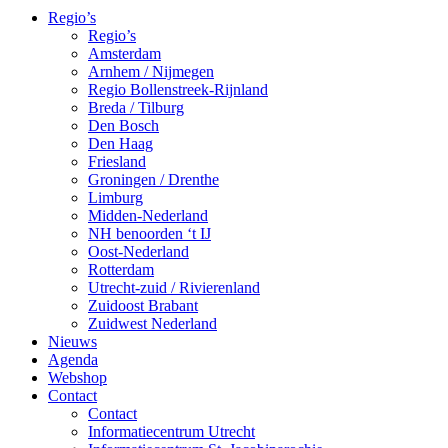
Regio’s
Regio’s
Amsterdam
Arnhem / Nijmegen
Regio Bollenstreek-Rijnland
Breda / Tilburg
Den Bosch
Den Haag
Friesland
Groningen / Drenthe
Limburg
Midden-Nederland
NH benoorden ‘t IJ
Oost-Nederland
Rotterdam
Utrecht-zuid / Rivierenland
Zuidoost Brabant
Zuidwest Nederland
Nieuws
Agenda
Webshop
Contact
Contact
Informatiecentrum Utrecht