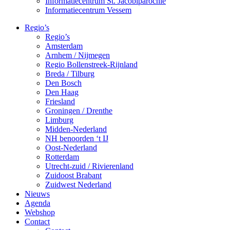
Informatiecentrum St. Jacobiparochie
Informatiecentrum Vessem
Regio’s
Regio’s
Amsterdam
Arnhem / Nijmegen
Regio Bollenstreek-Rijnland
Breda / Tilburg
Den Bosch
Den Haag
Friesland
Groningen / Drenthe
Limburg
Midden-Nederland
NH benoorden ‘t IJ
Oost-Nederland
Rotterdam
Utrecht-zuid / Rivierenland
Zuidoost Brabant
Zuidwest Nederland
Nieuws
Agenda
Webshop
Contact