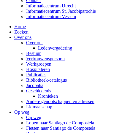
Contact
Informatiecentrum Utrecht
Informatiecentrum St. Jacobiparochie
Informatiecentrum Vessem
Home
Zoeken
Over ons
Over ons
Ledenvergadering
Bestuur
Vertrouwenspersoon
Werkgroepen
Hospitaleren
Publicaties
Bibliotheek-catalogus
Jacobalia
Geschiedenis
Kronieken
Andere genootschappen en adressen
Lidmaatschap
Op weg
Op weg
Lopen naar Santiago de Compostela
Fietsen naar Santiago de Compostela