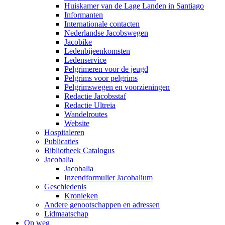
Huiskamer van de Lage Landen in Santiago
Informanten
Internationale contacten
Nederlandse Jacobswegen
Jacobike
Ledenbijeenkomsten
Ledenservice
Pelgrimeren voor de jeugd
Pelgrims voor pelgrims
Pelgrimswegen en voorzieningen
Redactie Jacobsstaf
Redactie Ultreia
Wandelroutes
Website
Hospitaleren
Publicaties
Bibliotheek Catalogus
Jacobalia
Jacobalia
Inzendformulier Jacobalium
Geschiedenis
Kronieken
Andere genootschappen en adressen
Lidmaatschap
Op weg