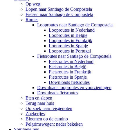
Op weg
Lopen naar Santiago de Compostela
Fietsen naar Santiago de Compostela
Routes
Looproutes naar Santiago de Compostela
Looproutes in Nederland
Looproutes in België
Looproutes in Frankrijk
Looproutes in Spanje
Looproutes in Portugal
Fietsroutes naar Santiago de Compostela
Fietsroutes in Nederland
Fietsroutes in België
Fietsroutes in Frankrijk
Fietsroutes in Spanje
Downloads fietsroutes
Downloads looproutes en voorzieningen
Downloads fietsroutes
Eten en slapen
Terug naar huis
Op zoek naar reisgenoten
Zoekertjes
Bloemen op de camino
Pelgrimswegen: nader bekeken
Spirituele reis