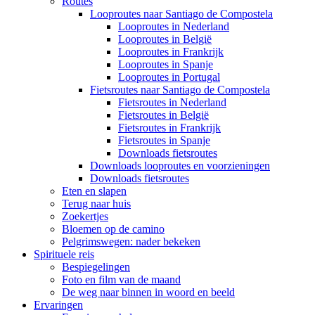
Routes
Looproutes naar Santiago de Compostela
Looproutes in Nederland
Looproutes in België
Looproutes in Frankrijk
Looproutes in Spanje
Looproutes in Portugal
Fietsroutes naar Santiago de Compostela
Fietsroutes in Nederland
Fietsroutes in België
Fietsroutes in Frankrijk
Fietsroutes in Spanje
Downloads fietsroutes
Downloads looproutes en voorzieningen
Downloads fietsroutes
Eten en slapen
Terug naar huis
Zoekertjes
Bloemen op de camino
Pelgrimswegen: nader bekeken
Spirituele reis
Bespiegelingen
Foto en film van de maand
De weg naar binnen in woord en beeld
Ervaringen