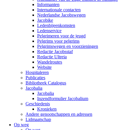
Informanten
Internationale contacten
Nederlandse Jacobswegen
Jacobike
Ledenbijeenkomsten
Ledenservice
Pelgrimeren voor de jeugd
Pelgrims voor pelgrims
Pelgrimswegen en voorzieningen
Redactie Jacobsstaf
Redactie Ultreia
Wandelroutes
Website
Hospitaleren
Publicaties
Bibliotheek Catalogus
Jacobalia
Jacobalia
Inzendformulier Jacobalium
Geschiedenis
Kronieken
Andere genootschappen en adressen
Lidmaatschap
Op weg
Op weg