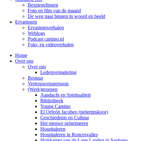
Bespiegelingen
Foto en film van de maand
De weg naar binnen in woord en beeld
Ervaringen
Ervaringsverhalen
Weblogs
Podcast camino.nl
Foto- en videoverhalen
Home
Over ons
Over ons
Ledenvergadering
Bestuur
Vertrouwenspersoon
(Werk)groepen
Aandacht en Spiritualiteit
Bibliotheek
Young Camino
El Orfeón Jacobeo (pelgrimskoor)
Geschiedenis en Cultuur
Het nieuwe pelgrimeren
Hospitaleren
Hospitaleren in Roncesvalles
Huiskamer van de Lage Landen in Santiago