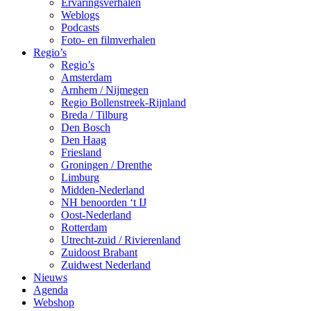
Ervaringsverhalen
Weblogs
Podcasts
Foto- en filmverhalen
Regio’s
Regio’s
Amsterdam
Arnhem / Nijmegen
Regio Bollenstreek-Rijnland
Breda / Tilburg
Den Bosch
Den Haag
Friesland
Groningen / Drenthe
Limburg
Midden-Nederland
NH benoorden ‘t IJ
Oost-Nederland
Rotterdam
Utrecht-zuid / Rivierenland
Zuidoost Brabant
Zuidwest Nederland
Nieuws
Agenda
Webshop