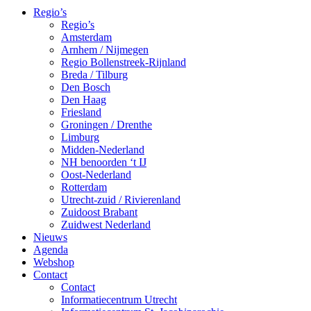
Regio’s
Regio’s
Amsterdam
Arnhem / Nijmegen
Regio Bollenstreek-Rijnland
Breda / Tilburg
Den Bosch
Den Haag
Friesland
Groningen / Drenthe
Limburg
Midden-Nederland
NH benoorden ‘t IJ
Oost-Nederland
Rotterdam
Utrecht-zuid / Rivierenland
Zuidoost Brabant
Zuidwest Nederland
Nieuws
Agenda
Webshop
Contact
Contact
Informatiecentrum Utrecht