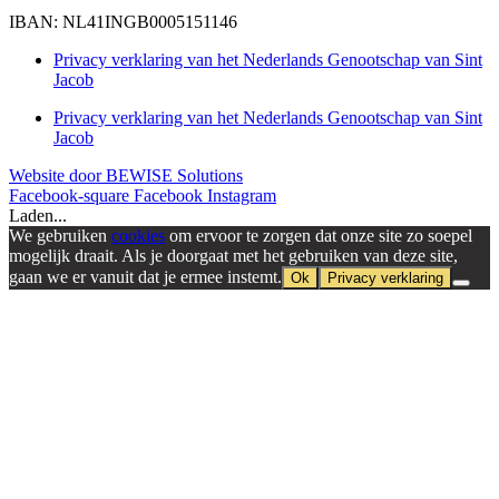
IBAN: NL41INGB0005151146
Privacy verklaring van het Nederlands Genootschap van Sint
Jacob
Privacy verklaring van het Nederlands Genootschap van Sint
Jacob
Website door BEWISE Solutions
Facebook-square
Facebook
Instagram
Laden...
We gebruiken
cookies
om ervoor te zorgen dat onze site zo soepel
mogelijk draait. Als je doorgaat met het gebruiken van deze site,
gaan we er vanuit dat je ermee instemt.
Ok
Privacy verklaring