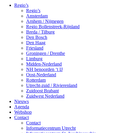
Regio’s
Regio’s
Amsterdam
Arnhem / Nijmegen
Regio Bollenstreek-Rijnland
Breda / Tilburg
Den Bosch
Den Haag
Friesland
Groningen / Drenthe
Limburg
Midden-Nederland
NH benoorden ‘t IJ
Oost-Nederland
Rotterdam
Utrecht-zuid / Rivierenland
Zuidoost Brabant
Zuidwest Nederland
Nieuws
Agenda
Webshop
Contact
Contact
Informatiecentrum Utrecht