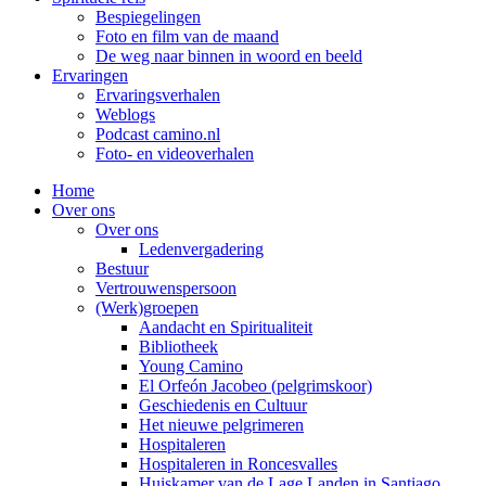
Bespiegelingen
Foto en film van de maand
De weg naar binnen in woord en beeld
Ervaringen
Ervaringsverhalen
Weblogs
Podcast camino.nl
Foto- en videoverhalen
Home
Over ons
Over ons
Ledenvergadering
Bestuur
Vertrouwenspersoon
(Werk)groepen
Aandacht en Spiritualiteit
Bibliotheek
Young Camino
El Orfeón Jacobeo (pelgrimskoor)
Geschiedenis en Cultuur
Het nieuwe pelgrimeren
Hospitaleren
Hospitaleren in Roncesvalles
Huiskamer van de Lage Landen in Santiago