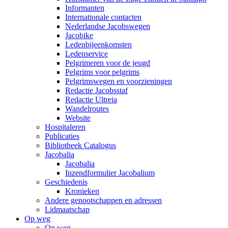
Informanten
Internationale contacten
Nederlandse Jacobswegen
Jacobike
Ledenbijeenkomsten
Ledenservice
Pelgrimeren voor de jeugd
Pelgrims voor pelgrims
Pelgrimswegen en voorzieningen
Redactie Jacobsstaf
Redactie Ultreia
Wandelroutes
Website
Hospitaleren
Publicaties
Bibliotheek Catalogus
Jacobalia
Jacobalia
Inzendformulier Jacobalium
Geschiedenis
Kronieken
Andere genootschappen en adressen
Lidmaatschap
Op weg
Op weg