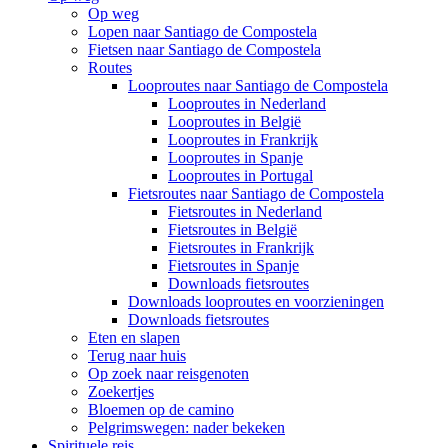
Op weg
Lopen naar Santiago de Compostela
Fietsen naar Santiago de Compostela
Routes
Looproutes naar Santiago de Compostela
Looproutes in Nederland
Looproutes in België
Looproutes in Frankrijk
Looproutes in Spanje
Looproutes in Portugal
Fietsroutes naar Santiago de Compostela
Fietsroutes in Nederland
Fietsroutes in België
Fietsroutes in Frankrijk
Fietsroutes in Spanje
Downloads fietsroutes
Downloads looproutes en voorzieningen
Downloads fietsroutes
Eten en slapen
Terug naar huis
Op zoek naar reisgenoten
Zoekertjes
Bloemen op de camino
Pelgrimswegen: nader bekeken
Spirituele reis