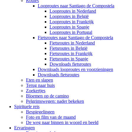
Routes
Looproutes naar Santiago de Compostela
Looproutes in Nederland
Looproutes in België
Looproutes in Frankrijk
Looproutes in Spanje
Looproutes in Portugal
Fietsroutes naar Santiago de Compostela
Fietsroutes in Nederland
Fietsroutes in België
Fietsroutes in Frankrijk
Fietsroutes in Spanje
Downloads fietsroutes
Downloads looproutes en voorzieningen
Downloads fietsroutes
Eten en slapen
Terug naar huis
Zoekertjes
Bloemen op de camino
Pelgrimswegen: nader bekeken
Spirituele reis
Bespiegelingen
Foto en film van de maand
De weg naar binnen in woord en beeld
Ervaringen