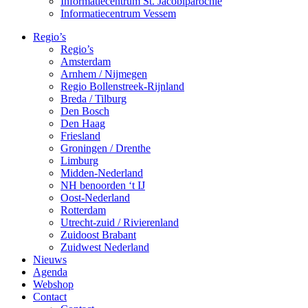
Informatiecentrum St. Jacobiparochie
Informatiecentrum Vessem
Regio’s
Regio’s
Amsterdam
Arnhem / Nijmegen
Regio Bollenstreek-Rijnland
Breda / Tilburg
Den Bosch
Den Haag
Friesland
Groningen / Drenthe
Limburg
Midden-Nederland
NH benoorden ‘t IJ
Oost-Nederland
Rotterdam
Utrecht-zuid / Rivierenland
Zuidoost Brabant
Zuidwest Nederland
Nieuws
Agenda
Webshop
Contact