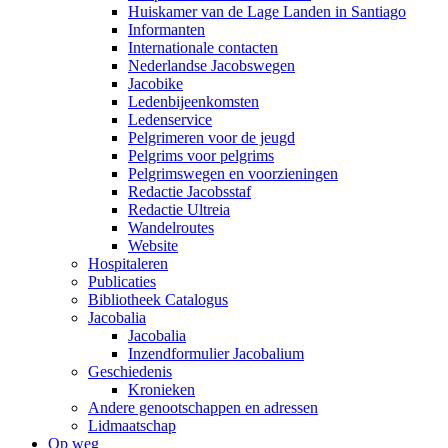
Huiskamer van de Lage Landen in Santiago
Informanten
Internationale contacten
Nederlandse Jacobswegen
Jacobike
Ledenbijeenkomsten
Ledenservice
Pelgrimeren voor de jeugd
Pelgrims voor pelgrims
Pelgrimswegen en voorzieningen
Redactie Jacobsstaf
Redactie Ultreia
Wandelroutes
Website
Hospitaleren
Publicaties
Bibliotheek Catalogus
Jacobalia
Jacobalia
Inzendformulier Jacobalium
Geschiedenis
Kronieken
Andere genootschappen en adressen
Lidmaatschap
Op weg