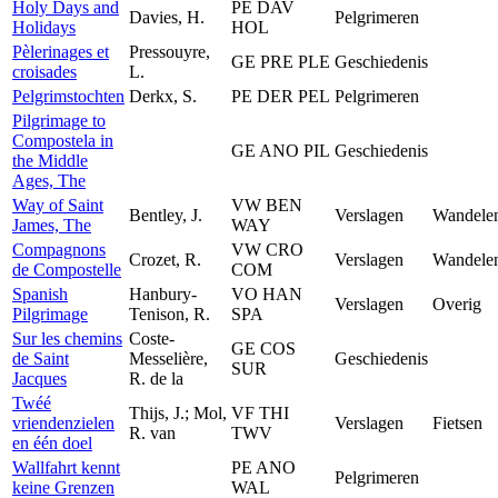
Holy Days and
PE DAV
Davies, H.
Pelgrimeren
Holidays
HOL
Pèlerinages et
Pressouyre,
GE PRE PLE
Geschiedenis
croisades
L.
Pelgrimstochten
Derkx, S.
PE DER PEL
Pelgrimeren
Pilgrimage to
Compostela in
GE ANO PIL
Geschiedenis
the Middle
Ages, The
Way of Saint
VW BEN
Bentley, J.
Verslagen
Wandele
James, The
WAY
Compagnons
VW CRO
Crozet, R.
Verslagen
Wandele
de Compostelle
COM
Spanish
Hanbury-
VO HAN
Verslagen
Overig
Pilgrimage
Tenison, R.
SPA
Sur les chemins
Coste-
GE COS
de Saint
Messelière,
Geschiedenis
SUR
Jacques
R. de la
Twéé
Thijs, J.; Mol,
VF THI
vriendenzielen
Verslagen
Fietsen
R. van
TWV
en één doel
Wallfahrt kennt
PE ANO
Pelgrimeren
keine Grenzen
WAL