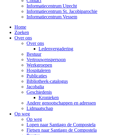
Contact
Informatiecentrum Utrecht
Informatiecentrum St. Jacobiparochie
Informatiecentrum Vessem
Home
Zoeken
Over ons
Over ons
Ledenvergadering
Bestuur
Vertrouwenspersoon
Werkgroepen
Hospitaleren
Publicaties
Bibliotheek-catalogus
Jacobalia
Geschiedenis
Kronieken
Andere genootschappen en adressen
Lidmaatschap
Op weg
Op weg
Lopen naar Santiago de Compostela
Fietsen naar Santiago de Compostela