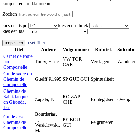
knop en een uitklapmenu.
Zoeken
kies een type
kies een rubriek
kies een taal
reset filter
toepassen
Titel
Auteur
Volgnummer
Rubriek
Subrubr
Carnet de route
VW TOR
pour
Torcy, H. de
Verslagen
Wandele
CAR
Compostelle
Guide sacré du
Chemin de
Guelff,P.1995
SP GUE GUI
Spiritualiteit
Compostelle
Chemins de
Saint-Jacques
RO ZAP
Zapata, F.
Routegidsen
Overig
en Gironde,
CHE
Les
Bourdarias,
Guide des
J,;
PE BOU
Chemins de
Pelgrimeren
Wasielewski,
GUI
Compostelle
M.