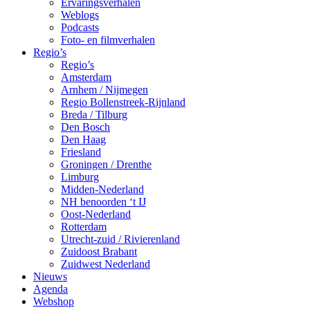
Ervaringsverhalen
Weblogs
Podcasts
Foto- en filmverhalen
Regio’s
Regio’s
Amsterdam
Arnhem / Nijmegen
Regio Bollenstreek-Rijnland
Breda / Tilburg
Den Bosch
Den Haag
Friesland
Groningen / Drenthe
Limburg
Midden-Nederland
NH benoorden ‘t IJ
Oost-Nederland
Rotterdam
Utrecht-zuid / Rivierenland
Zuidoost Brabant
Zuidwest Nederland
Nieuws
Agenda
Webshop