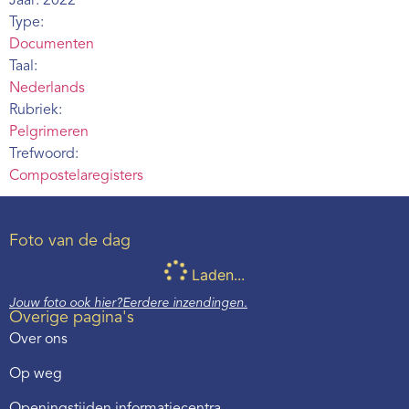
Jaar: 2022
Webshop
Type:
Documenten
Contact
Taal:
Nederlands
Rubriek:
Pelgrimeren
Trefwoord:
Compostelaregisters
Foto van de dag
Laden...
Jouw foto ook hier?
Eerdere inzendingen.
Overige pagina's
Over ons
Op weg