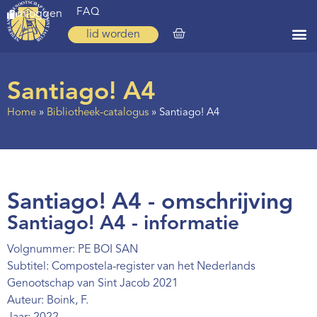
FAQ
inloggen
lid worden
Home
Santiago! A4
Zoeken
Home
»
Bibliotheek-catalogus
»
Santiago! A4
Over ons
Op weg
Spirituele reis
Santiago! A4 - omschrijving
Ervaringen
Santiago! A4 - informatie
Regio’s
Volgnummer: PE BOI SAN
Subtitel: Compostela-register van het Nederlands
Nieuws
Genootschap van Sint Jacob 2021
Auteur: Boink, F.
Agenda