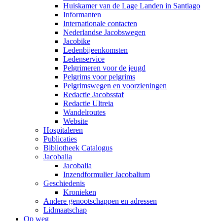
Huiskamer van de Lage Landen in Santiago
Informanten
Internationale contacten
Nederlandse Jacobswegen
Jacobike
Ledenbijeenkomsten
Ledenservice
Pelgrimeren voor de jeugd
Pelgrims voor pelgrims
Pelgrimswegen en voorzieningen
Redactie Jacobsstaf
Redactie Ultreia
Wandelroutes
Website
Hospitaleren
Publicaties
Bibliotheek Catalogus
Jacobalia
Jacobalia
Inzendformulier Jacobalium
Geschiedenis
Kronieken
Andere genootschappen en adressen
Lidmaatschap
Op weg