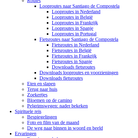
Routes
Looproutes naar Santiago de Compostela
Looproutes in Nederland
Looproutes in België
Looproutes in Frankrijk
Looproutes in Spanje
Looproutes in Portugal
Fietsroutes naar Santiago de Compostela
Fietsroutes in Nederland
Fietsroutes in België
Fietsroutes in Frankrijk
Fietsroutes in Spanje
Downloads fietsroutes
Downloads looproutes en voorzieningen
Downloads fietsroutes
Eten en slapen
Terug naar huis
Zoekertjes
Bloemen op de camino
Pelgrimswegen: nader bekeken
Spirituele reis
Bespiegelingen
Foto en film van de maand
De weg naar binnen in woord en beeld
Ervaringen