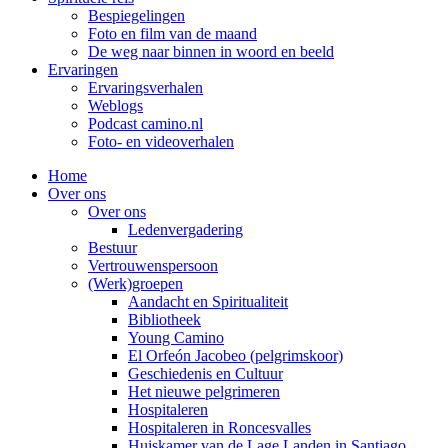
Bespiegelingen
Foto en film van de maand
De weg naar binnen in woord en beeld
Ervaringen
Ervaringsverhalen
Weblogs
Podcast camino.nl
Foto- en videoverhalen
Home
Over ons
Over ons
Ledenvergadering
Bestuur
Vertrouwenspersoon
(Werk)groepen
Aandacht en Spiritualiteit
Bibliotheek
Young Camino
El Orfeón Jacobeo (pelgrimskoor)
Geschiedenis en Cultuur
Het nieuwe pelgrimeren
Hospitaleren
Hospitaleren in Roncesvalles
Huiskamer van de Lage Landen in Santiago