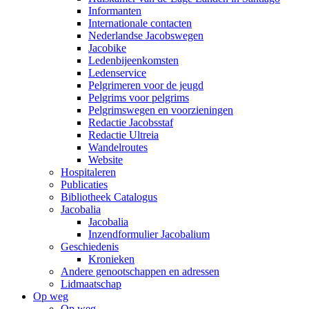
Informanten
Internationale contacten
Nederlandse Jacobswegen
Jacobike
Ledenbijeenkomsten
Ledenservice
Pelgrimeren voor de jeugd
Pelgrims voor pelgrims
Pelgrimswegen en voorzieningen
Redactie Jacobsstaf
Redactie Ultreia
Wandelroutes
Website
Hospitaleren
Publicaties
Bibliotheek Catalogus
Jacobalia
Jacobalia
Inzendformulier Jacobalium
Geschiedenis
Kronieken
Andere genootschappen en adressen
Lidmaatschap
Op weg
Op weg