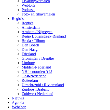
Ervaringsverhalen
Weblogs
Podcasts
Foto- en filmverhalen
Regio’s
Regio’s
Amsterdam
Arnhem / Nijmegen
Regio Bollenstreek-Rijnland
Breda / Tilburg
Den Bosch
Den Haag
Friesland
Groningen / Drenthe
Limburg
Midden-Nederland
NH benoorden ‘t IJ
Oost-Nederland
Rotterdam
Utrecht-zuid / Rivierenland
Zuidoost Brabant
Zuidwest Nederland
Nieuws
Agenda
Webshop