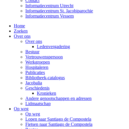
Contact
Informatiecentrum Utrecht
Informatiecentrum St. Jacobiparochie
Informatiecentrum Vessem
Home
Zoeken
Over ons
Over ons
Ledenvergadering
Bestuur
Vertrouwenspersoon
Werkgroepen
Hospitaleren
Publicaties
Bibliotheek-catalogus
Jacobalia
Geschiedenis
Kronieken
Andere genootschappen en adressen
Lidmaatschap
Op weg
Op weg
Lopen naar Santiago de Compostela
Fietsen naar Santiago de Compostela