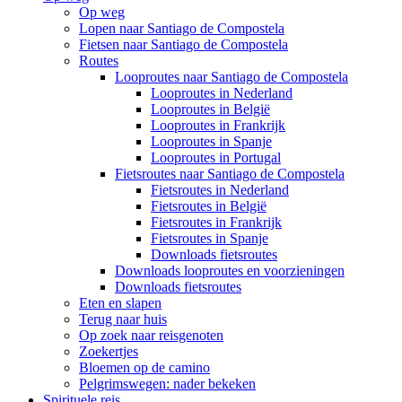
Op weg
Lopen naar Santiago de Compostela
Fietsen naar Santiago de Compostela
Routes
Looproutes naar Santiago de Compostela
Looproutes in Nederland
Looproutes in België
Looproutes in Frankrijk
Looproutes in Spanje
Looproutes in Portugal
Fietsroutes naar Santiago de Compostela
Fietsroutes in Nederland
Fietsroutes in België
Fietsroutes in Frankrijk
Fietsroutes in Spanje
Downloads fietsroutes
Downloads looproutes en voorzieningen
Downloads fietsroutes
Eten en slapen
Terug naar huis
Op zoek naar reisgenoten
Zoekertjes
Bloemen op de camino
Pelgrimswegen: nader bekeken
Spirituele reis