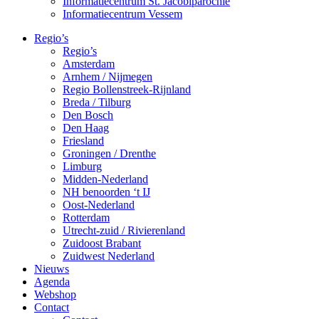
Informatiecentrum St. Jacobiparochie
Informatiecentrum Vessem
Regio’s
Regio’s
Amsterdam
Arnhem / Nijmegen
Regio Bollenstreek-Rijnland
Breda / Tilburg
Den Bosch
Den Haag
Friesland
Groningen / Drenthe
Limburg
Midden-Nederland
NH benoorden ‘t IJ
Oost-Nederland
Rotterdam
Utrecht-zuid / Rivierenland
Zuidoost Brabant
Zuidwest Nederland
Nieuws
Agenda
Webshop
Contact