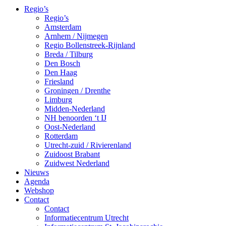
Regio’s
Regio’s
Amsterdam
Arnhem / Nijmegen
Regio Bollenstreek-Rijnland
Breda / Tilburg
Den Bosch
Den Haag
Friesland
Groningen / Drenthe
Limburg
Midden-Nederland
NH benoorden ‘t IJ
Oost-Nederland
Rotterdam
Utrecht-zuid / Rivierenland
Zuidoost Brabant
Zuidwest Nederland
Nieuws
Agenda
Webshop
Contact
Contact
Informatiecentrum Utrecht