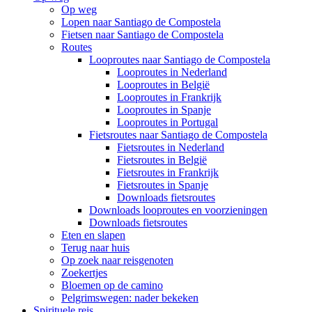
Op weg
Lopen naar Santiago de Compostela
Fietsen naar Santiago de Compostela
Routes
Looproutes naar Santiago de Compostela
Looproutes in Nederland
Looproutes in België
Looproutes in Frankrijk
Looproutes in Spanje
Looproutes in Portugal
Fietsroutes naar Santiago de Compostela
Fietsroutes in Nederland
Fietsroutes in België
Fietsroutes in Frankrijk
Fietsroutes in Spanje
Downloads fietsroutes
Downloads looproutes en voorzieningen
Downloads fietsroutes
Eten en slapen
Terug naar huis
Op zoek naar reisgenoten
Zoekertjes
Bloemen op de camino
Pelgrimswegen: nader bekeken
Spirituele reis