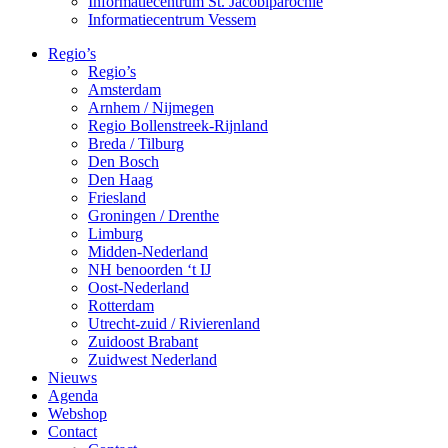
Informatiecentrum St. Jacobiparochie
Informatiecentrum Vessem
Regio’s
Regio’s
Amsterdam
Arnhem / Nijmegen
Regio Bollenstreek-Rijnland
Breda / Tilburg
Den Bosch
Den Haag
Friesland
Groningen / Drenthe
Limburg
Midden-Nederland
NH benoorden ‘t IJ
Oost-Nederland
Rotterdam
Utrecht-zuid / Rivierenland
Zuidoost Brabant
Zuidwest Nederland
Nieuws
Agenda
Webshop
Contact