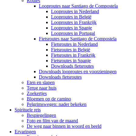
Routes
Looproutes naar Santiago de Compostela
Looproutes in Nederland
Looproutes in België
Looproutes in Frankrijk
Looproutes in Spanje
Looproutes in Portugal
Fietsroutes naar Santiago de Compostela
Fietsroutes in Nederland
Fietsroutes in België
Fietsroutes in Frankrijk
Fietsroutes in Spanje
Downloads fietsroutes
Downloads looproutes en voorzieningen
Downloads fietsroutes
Eten en slapen
Terug naar huis
Zoekertjes
Bloemen op de camino
Pelgrimswegen: nader bekeken
Spirituele reis
Bespiegelingen
Foto en film van de maand
De weg naar binnen in woord en beeld
Ervaringen