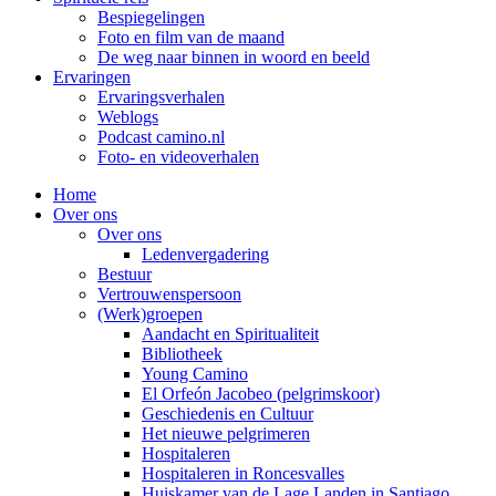
Bespiegelingen
Foto en film van de maand
De weg naar binnen in woord en beeld
Ervaringen
Ervaringsverhalen
Weblogs
Podcast camino.nl
Foto- en videoverhalen
Home
Over ons
Over ons
Ledenvergadering
Bestuur
Vertrouwenspersoon
(Werk)groepen
Aandacht en Spiritualiteit
Bibliotheek
Young Camino
El Orfeón Jacobeo (pelgrimskoor)
Geschiedenis en Cultuur
Het nieuwe pelgrimeren
Hospitaleren
Hospitaleren in Roncesvalles
Huiskamer van de Lage Landen in Santiago