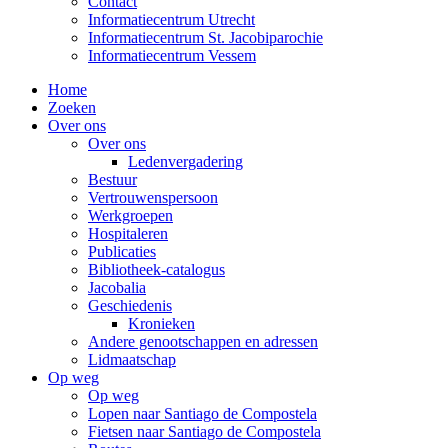
Contact
Informatiecentrum Utrecht
Informatiecentrum St. Jacobiparochie
Informatiecentrum Vessem
Home
Zoeken
Over ons
Over ons
Ledenvergadering
Bestuur
Vertrouwenspersoon
Werkgroepen
Hospitaleren
Publicaties
Bibliotheek-catalogus
Jacobalia
Geschiedenis
Kronieken
Andere genootschappen en adressen
Lidmaatschap
Op weg
Op weg
Lopen naar Santiago de Compostela
Fietsen naar Santiago de Compostela