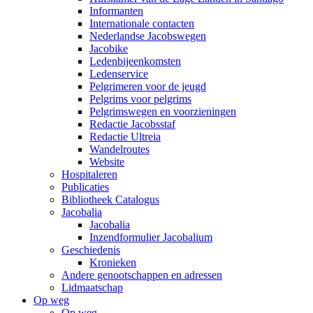
Informanten
Internationale contacten
Nederlandse Jacobswegen
Jacobike
Ledenbijeenkomsten
Ledenservice
Pelgrimeren voor de jeugd
Pelgrims voor pelgrims
Pelgrimswegen en voorzieningen
Redactie Jacobsstaf
Redactie Ultreia
Wandelroutes
Website
Hospitaleren
Publicaties
Bibliotheek Catalogus
Jacobalia
Jacobalia
Inzendformulier Jacobalium
Geschiedenis
Kronieken
Andere genootschappen en adressen
Lidmaatschap
Op weg
Op weg