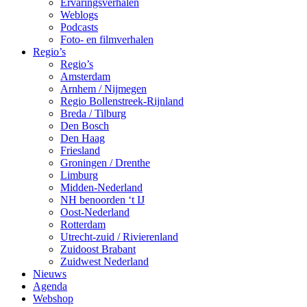
Ervaringsverhalen
Weblogs
Podcasts
Foto- en filmverhalen
Regio’s
Regio’s
Amsterdam
Arnhem / Nijmegen
Regio Bollenstreek-Rijnland
Breda / Tilburg
Den Bosch
Den Haag
Friesland
Groningen / Drenthe
Limburg
Midden-Nederland
NH benoorden ‘t IJ
Oost-Nederland
Rotterdam
Utrecht-zuid / Rivierenland
Zuidoost Brabant
Zuidwest Nederland
Nieuws
Agenda
Webshop