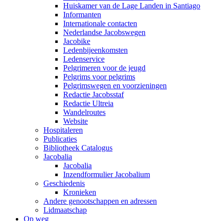
Huiskamer van de Lage Landen in Santiago
Informanten
Internationale contacten
Nederlandse Jacobswegen
Jacobike
Ledenbijeenkomsten
Ledenservice
Pelgrimeren voor de jeugd
Pelgrims voor pelgrims
Pelgrimswegen en voorzieningen
Redactie Jacobsstaf
Redactie Ultreia
Wandelroutes
Website
Hospitaleren
Publicaties
Bibliotheek Catalogus
Jacobalia
Jacobalia
Inzendformulier Jacobalium
Geschiedenis
Kronieken
Andere genootschappen en adressen
Lidmaatschap
Op weg