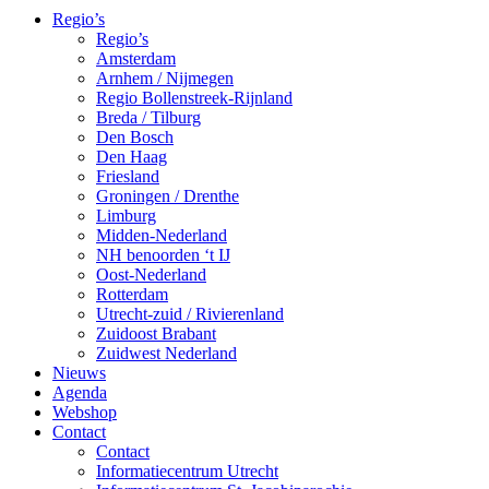
Regio’s
Regio’s
Amsterdam
Arnhem / Nijmegen
Regio Bollenstreek-Rijnland
Breda / Tilburg
Den Bosch
Den Haag
Friesland
Groningen / Drenthe
Limburg
Midden-Nederland
NH benoorden ‘t IJ
Oost-Nederland
Rotterdam
Utrecht-zuid / Rivierenland
Zuidoost Brabant
Zuidwest Nederland
Nieuws
Agenda
Webshop
Contact
Contact
Informatiecentrum Utrecht