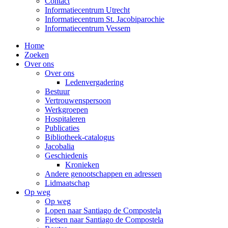
Contact
Informatiecentrum Utrecht
Informatiecentrum St. Jacobiparochie
Informatiecentrum Vessem
Home
Zoeken
Over ons
Over ons
Ledenvergadering
Bestuur
Vertrouwenspersoon
Werkgroepen
Hospitaleren
Publicaties
Bibliotheek-catalogus
Jacobalia
Geschiedenis
Kronieken
Andere genootschappen en adressen
Lidmaatschap
Op weg
Op weg
Lopen naar Santiago de Compostela
Fietsen naar Santiago de Compostela