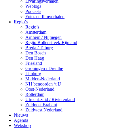
Ervaringsverhalen
Weblogs
Podcasts
Foto- en filmverhalen
Regio’s
Regio’s
Amsterdam
Arnhem / Nijmegen
Regio Bollenstreek-Rijnland
Breda / Tilburg
Den Bosch
Den Haag
Friesland
Groningen / Drenthe
Limburg
Midden-Nederland
NH benoorden ‘t IJ
Oost-Nederland
Rotterdam
Utrecht-zuid / Rivierenland
Zuidoost Brabant
Zuidwest Nederland
Nieuws
Agenda
Webshop