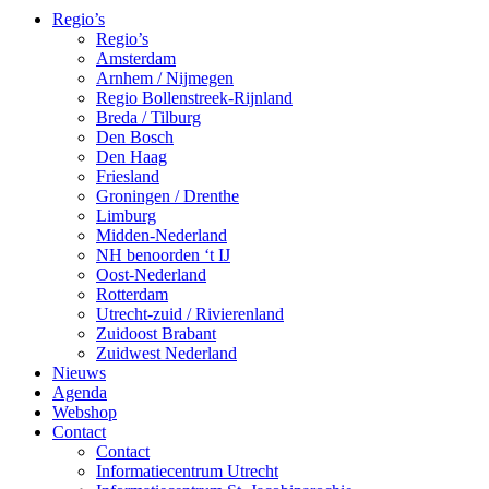
Regio’s
Regio’s
Amsterdam
Arnhem / Nijmegen
Regio Bollenstreek-Rijnland
Breda / Tilburg
Den Bosch
Den Haag
Friesland
Groningen / Drenthe
Limburg
Midden-Nederland
NH benoorden ‘t IJ
Oost-Nederland
Rotterdam
Utrecht-zuid / Rivierenland
Zuidoost Brabant
Zuidwest Nederland
Nieuws
Agenda
Webshop
Contact
Contact
Informatiecentrum Utrecht