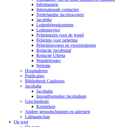
Informanten
Internationale contacten
Nederlandse Jacobswegen
Jacobike
Ledenbijeenkomsten
Ledenservice
Pelgrimeren voor de jeugd
Pelgrims voor pelgrims
Pelgrimswegen en voorzieningen
Redactie Jacobsstaf
Redactie Ultreia
Wandelroutes
Website
Hospitaleren
Publicaties
Bibliotheek Catalogus
Jacobalia
Jacobalia
Inzendformulier Jacobalium
Geschiedenis
Kronieken
Andere genootschappen en adressen
Lidmaatschap
Op weg
Op weg