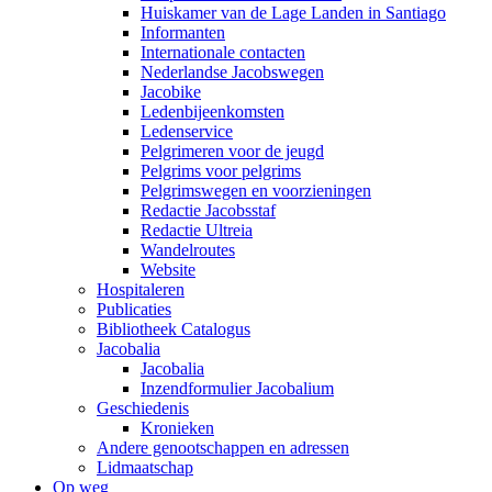
Huiskamer van de Lage Landen in Santiago
Informanten
Internationale contacten
Nederlandse Jacobswegen
Jacobike
Ledenbijeenkomsten
Ledenservice
Pelgrimeren voor de jeugd
Pelgrims voor pelgrims
Pelgrimswegen en voorzieningen
Redactie Jacobsstaf
Redactie Ultreia
Wandelroutes
Website
Hospitaleren
Publicaties
Bibliotheek Catalogus
Jacobalia
Jacobalia
Inzendformulier Jacobalium
Geschiedenis
Kronieken
Andere genootschappen en adressen
Lidmaatschap
Op weg