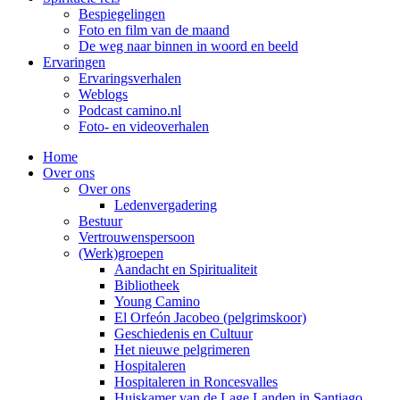
Bespiegelingen
Foto en film van de maand
De weg naar binnen in woord en beeld
Ervaringen
Ervaringsverhalen
Weblogs
Podcast camino.nl
Foto- en videoverhalen
Home
Over ons
Over ons
Ledenvergadering
Bestuur
Vertrouwenspersoon
(Werk)groepen
Aandacht en Spiritualiteit
Bibliotheek
Young Camino
El Orfeón Jacobeo (pelgrimskoor)
Geschiedenis en Cultuur
Het nieuwe pelgrimeren
Hospitaleren
Hospitaleren in Roncesvalles
Huiskamer van de Lage Landen in Santiago