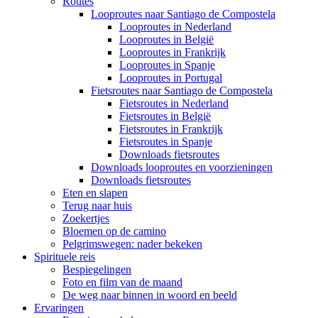
Routes
Looproutes naar Santiago de Compostela
Looproutes in Nederland
Looproutes in België
Looproutes in Frankrijk
Looproutes in Spanje
Looproutes in Portugal
Fietsroutes naar Santiago de Compostela
Fietsroutes in Nederland
Fietsroutes in België
Fietsroutes in Frankrijk
Fietsroutes in Spanje
Downloads fietsroutes
Downloads looproutes en voorzieningen
Downloads fietsroutes
Eten en slapen
Terug naar huis
Zoekertjes
Bloemen op de camino
Pelgrimswegen: nader bekeken
Spirituele reis
Bespiegelingen
Foto en film van de maand
De weg naar binnen in woord en beeld
Ervaringen