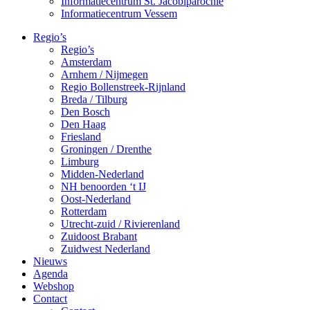
Informatiecentrum St. Jacobiparochie
Informatiecentrum Vessem
Regio’s
Regio’s
Amsterdam
Arnhem / Nijmegen
Regio Bollenstreek-Rijnland
Breda / Tilburg
Den Bosch
Den Haag
Friesland
Groningen / Drenthe
Limburg
Midden-Nederland
NH benoorden ‘t IJ
Oost-Nederland
Rotterdam
Utrecht-zuid / Rivierenland
Zuidoost Brabant
Zuidwest Nederland
Nieuws
Agenda
Webshop
Contact