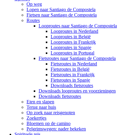
Op weg
Lopen naar Santiago de Compostela
Fietsen naar Santiago de Compostela
Routes
Looproutes naar Santiago de Compostela
Looproutes in Nederland
Looproutes in België
Looproutes in Frankrijk
Looproutes in Spanje
Looproutes in Portugal
Fietsroutes naar Santiago de Compostela
Fietsroutes in Nederland
Fietsroutes in België
Fietsroutes in Frankrijk
Fietsroutes in Spanje
Downloads fietsroutes
Downloads looproutes en voorzieningen
Downloads fietsroutes
Eten en slapen
Terug naar huis
Op zoek naar reisgenoten
Zoekertjes
Bloemen op de camino
Pelgrimswegen: nader bekeken
Spirituele reis