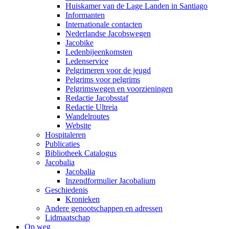
Huiskamer van de Lage Landen in Santiago
Informanten
Internationale contacten
Nederlandse Jacobswegen
Jacobike
Ledenbijeenkomsten
Ledenservice
Pelgrimeren voor de jeugd
Pelgrims voor pelgrims
Pelgrimswegen en voorzieningen
Redactie Jacobsstaf
Redactie Ultreia
Wandelroutes
Website
Hospitaleren
Publicaties
Bibliotheek Catalogus
Jacobalia
Jacobalia
Inzendformulier Jacobalium
Geschiedenis
Kronieken
Andere genootschappen en adressen
Lidmaatschap
Op weg