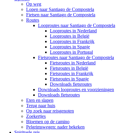
Op weg
Lopen naar Santiago de Compostela
Fietsen naar Santiago de Compostela
Routes
Looproutes naar Santiago de Compostela
Looproutes in Nederland
Looproutes in België
Looproutes in Frankrijk
Looproutes in Spanje
Looproutes in Portugal
Fietsroutes naar Santiago de Compostela
Fietsroutes in Nederland
Fietsroutes in België
Fietsroutes in Frankrijk
Fietsroutes in Spanje
Downloads fietsroutes
Downloads looproutes en voorzieningen
Downloads fietsroutes
Eten en slapen
Terug naar huis
Op zoek naar reisgenoten
Zoekertjes
Bloemen op de camino
Pelgrimswegen: nader bekeken
Spirituele reis