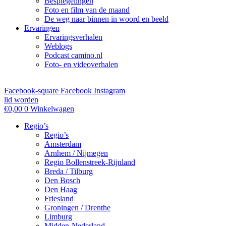
Bespiegelingen
Foto en film van de maand
De weg naar binnen in woord en beeld
Ervaringen
Ervaringsverhalen
Weblogs
Podcast camino.nl
Foto- en videoverhalen
Facebook-square
Facebook
Instagram
lid worden
€
0,00
0
Winkelwagen
Regio’s
Regio’s
Amsterdam
Arnhem / Nijmegen
Regio Bollenstreek-Rijnland
Breda / Tilburg
Den Bosch
Den Haag
Friesland
Groningen / Drenthe
Limburg
Midden-Nederland