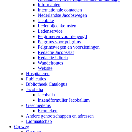
Informanten
Internationale contacten
Nederlandse Jacobswegen
Jacobike
Ledenbijeenkomsten
Ledenservice
Pelgrimeren voor de jeugd
Pelgrims voor pelgrims
Pelgrimswegen en voorzieningen
Redactie Jacobsstaf
Redactie Ultreia
Wandelroutes
Website
Hospitaleren
Publicaties
Bibliotheek Catalogus
Jacobalia
Jacobalia
Inzendformulier Jacobalium
Geschiedenis
Kronieken
Andere genootschappen en adressen
Lidmaatschap
Op weg
Op weg