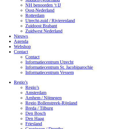
NH benoorden ‘t IJ
Oost-Nederland
Rotterdam
Utrecht-zuid / Rivierenland
Zuidoost Brabant
Zuidwest Nederland
Nieuws
Agenda
Webshop
Contact
Contact
Informatiecentrum Utrecht
Informatiecentrum St. Jacobiparochie
Informatiecentrum Vessem
Regio’s
Regio’s
Amsterdam
Arnhem / Nijmegen
Regio Bollenstreek-Rijnland
Breda / Tilburg
Den Bosch
Den Haag
Friesland
Groningen / Drenthe