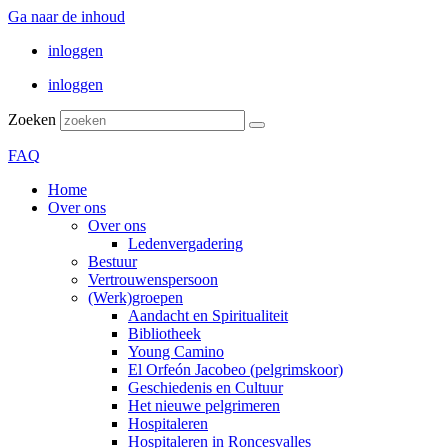
Ga naar de inhoud
inloggen
inloggen
Zoeken
FAQ
Home
Over ons
Over ons
Ledenvergadering
Bestuur
Vertrouwenspersoon
(Werk)groepen
Aandacht en Spiritualiteit
Bibliotheek
Young Camino
El Orfeón Jacobeo (pelgrimskoor)
Geschiedenis en Cultuur
Het nieuwe pelgrimeren
Hospitaleren
Hospitaleren in Roncesvalles