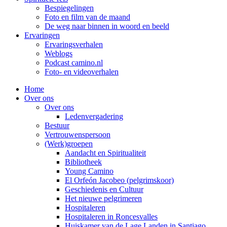
Bespiegelingen
Foto en film van de maand
De weg naar binnen in woord en beeld
Ervaringen
Ervaringsverhalen
Weblogs
Podcast camino.nl
Foto- en videoverhalen
Home
Over ons
Over ons
Ledenvergadering
Bestuur
Vertrouwenspersoon
(Werk)groepen
Aandacht en Spiritualiteit
Bibliotheek
Young Camino
El Orfeón Jacobeo (pelgrimskoor)
Geschiedenis en Cultuur
Het nieuwe pelgrimeren
Hospitaleren
Hospitaleren in Roncesvalles
Huiskamer van de Lage Landen in Santiago