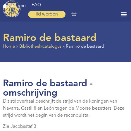
FAQ
inloggen
lid worden
Home
Ramiro de bastaard
Zoeken
Home
»
Bibliotheek-catalogus
»
Ramiro de bastaard
Over ons
Op weg
Spirituele reis
Ramiro de bastaard -
Ervaringen
omschrijving
Regio’s
Dit stripverhaal beschrijft de strijd van de koningen van
Navarra, Castilië en León tegen de Moorse bezetters. Deze
Nieuws
strijd wordt het begin van de reconquista.
Agenda
Zie Jacobsstaf 3