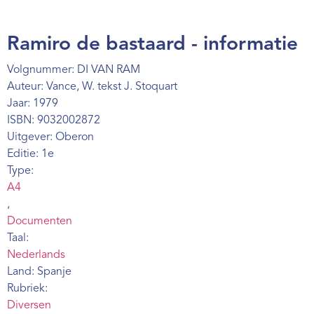
Webshop
Contact
Ramiro de bastaard - informatie
Volgnummer: DI VAN RAM
Auteur: Vance, W. tekst J. Stoquart
Jaar: 1979
ISBN: 9032002872
Uitgever: Oberon
Editie: 1e
Type:
A4
,
Documenten
Taal:
Nederlands
Land: Spanje
Rubriek:
Diversen