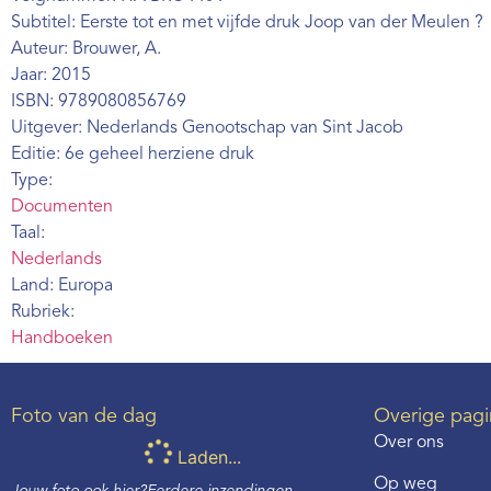
Subtitel: Eerste tot en met vijfde druk Joop van der Meulen ?
Auteur: Brouwer, A.
Jaar: 2015
ISBN: 9789080856769
Uitgever: Nederlands Genootschap van Sint Jacob
Editie: 6e geheel herziene druk
Type:
Documenten
Taal:
Nederlands
Land: Europa
Rubriek:
Handboeken
Foto van de dag
Overige pagi
Over ons
Laden...
Op weg