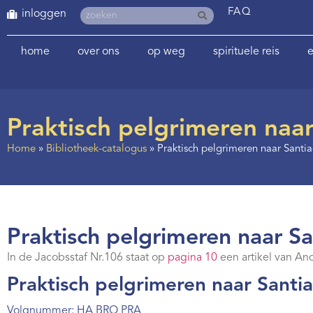
FAQ
inloggen
home
over ons
op weg
spirituele reis
e
Praktisch pelgrimeren naa
Home
»
Bibliotheek-catalogus
»
Praktisch pelgrimeren naar Sant
Praktisch pelgrimeren naar S
In de Jacobsstaf Nr.106 staat op
pagina 10
een artikel van And
Praktisch pelgrimeren naar Santi
Volgnummer: HA BRO PRA