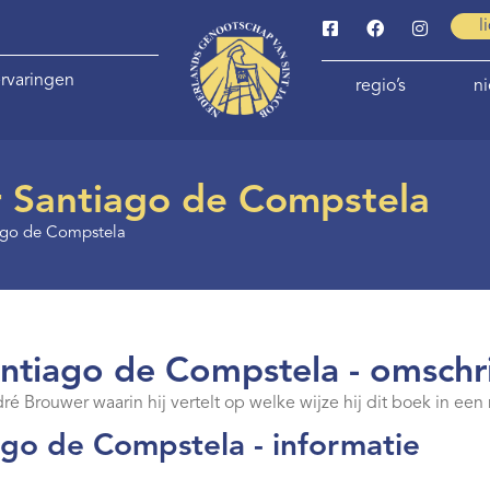
l
rvaringen
regio’s
n
r Santiago de Compstela
iago de Compstela
antiago de Compstela - omschri
ré Brouwer waarin hij vertelt op welke wijze hij dit boek in e
ago de Compstela - informatie