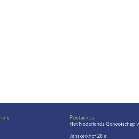
na's
Postadres
Het Nederlands Genootschap v
Janskerkhof 28 a