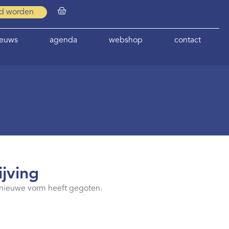
id worden
ieuws
agenda
webshop
contact
jving
en nieuwe vorm heeft gegoten.