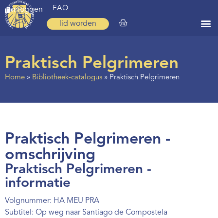
FAQ
inloggen
lid worden
Home
Praktisch Pelgrimeren
Zoeken
Home
»
Bibliotheek-catalogus
»
Praktisch Pelgrimeren
Over ons
Op weg
Spirituele reis
Praktisch Pelgrimeren -
Ervaringen
omschrijving
Praktisch Pelgrimeren -
Regio’s
informatie
Nieuws
Volgnummer: HA MEU PRA
Agenda
Subtitel: Op weg naar Santiago de Compostela