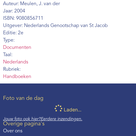
Auteur: Meulen, J. van der
Webshop
Jaar: 2004
Contact
ISBN: 9080856711
Uitgever: Nederlands Genootschap van St Jacob
Editie: 2e
Type:
Documenten
Taal:
Nederlands
Rubriek:
Handboeken
Foto van de dag
Laden...
Jouw foto ook hier?
Eerdere inzendingen.
Overige pagina's
Over ons