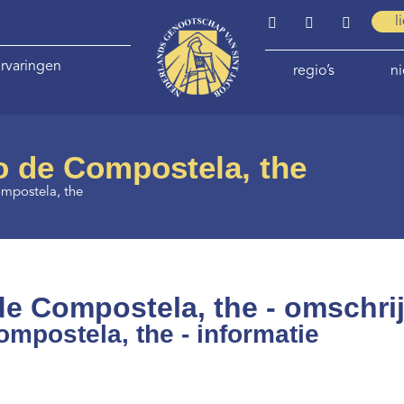
l
rvaringen
regio’s
n
go de Compostela, the
ompostela, the
de Compostela, the - omschri
ompostela, the - informatie