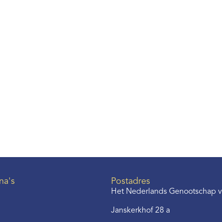
na's
Postadres
Het Nederlands Genootschap v
Janskerkhof 28 a