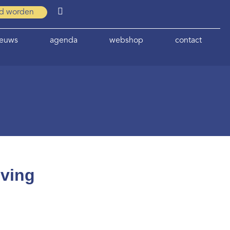
id worden
ieuws
agenda
webshop
contact
jving