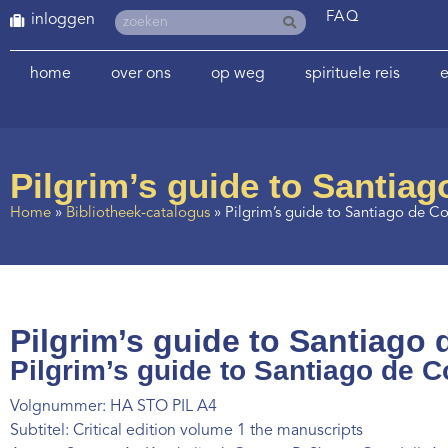
FAQ
inloggen
home
over ons
op weg
spirituele reis
e
Pilgrim’s guide to Santia
Home
»
Bibliotheek-catalogus
»
Pilgrim’s guide to Santiago de C
Pilgrim’s guide to Santiago 
Pilgrim’s guide to Santiago de C
Volgnummer: HA STO PIL A4
Subtitel: Critical edition volume 1 the manuscripts