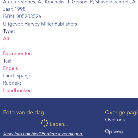
Auteur: Stones, A.; Krochalis, J; Gerson, P; Shaver-Crandell, A.
Jaar: 1998
ISBN: 905203526
Uitgever: Harvey Miller Publishers
Type:
A4
,
Documenten
Taal:
Engels
Land: Spanje
Rubriek:
Handboeken
Foto van de dag
Overige pagi
Over ons
Laden...
Op weg
Jouw foto ook hier?
Eerdere inzendingen.