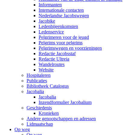
Informanten
Internationale contacten
Nederlandse Jacobswegen
Jacobike
Ledenbijeenkomsten
Ledenservice
Pelgrimeren voor de jeugd
Pelgrims voor pelgrims
Pelgrimswegen en voorzieningen
Redactie Jacobsstaf
Redactie Ultreia
Wandelroutes
Website
Hospitaleren
Publicaties
Bibliotheek Catalogus
Jacobalia
Jacobalia
Inzendformulier Jacobalium
Geschiedenis
Kronieken
Andere genootschappen en adressen
Lidmaatschap
Op weg
Op weg