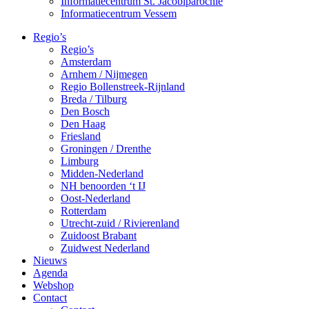
Informatiecentrum St. Jacobiparochie
Informatiecentrum Vessem
Regio’s
Regio’s
Amsterdam
Arnhem / Nijmegen
Regio Bollenstreek-Rijnland
Breda / Tilburg
Den Bosch
Den Haag
Friesland
Groningen / Drenthe
Limburg
Midden-Nederland
NH benoorden ‘t IJ
Oost-Nederland
Rotterdam
Utrecht-zuid / Rivierenland
Zuidoost Brabant
Zuidwest Nederland
Nieuws
Agenda
Webshop
Contact