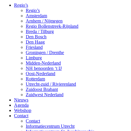
Regio’s
Regio’s
Amsterdam
Arnhem / Nijmegen
Regio Bollenstreek-Rijnland
Breda / Tilburg
Den Bosch
Den Haag
Friesland
Groningen / Drenthe
Limburg
Midden-Nederland
NH benoorden ‘t IJ
Oost-Nederland
Rotterdam
Utrecht-zuid / Rivierenland
Zuidoost Brabant
Zuidwest Nederland
Nieuws
Agenda
Webshop
Contact
Contact
Informatiecentrum Utrecht