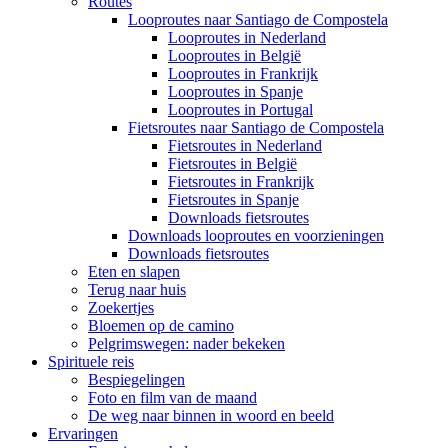
Routes
Looproutes naar Santiago de Compostela
Looproutes in Nederland
Looproutes in België
Looproutes in Frankrijk
Looproutes in Spanje
Looproutes in Portugal
Fietsroutes naar Santiago de Compostela
Fietsroutes in Nederland
Fietsroutes in België
Fietsroutes in Frankrijk
Fietsroutes in Spanje
Downloads fietsroutes
Downloads looproutes en voorzieningen
Downloads fietsroutes
Eten en slapen
Terug naar huis
Zoekertjes
Bloemen op de camino
Pelgrimswegen: nader bekeken
Spirituele reis
Bespiegelingen
Foto en film van de maand
De weg naar binnen in woord en beeld
Ervaringen