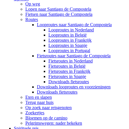
Op weg
Lopen naar Santiago de Compostela
Fietsen naar Santiago de Compostela
Routes
Looproutes naar Santiago de Compostela
Looproutes in Nederland
Looproutes in België
Looproutes in Frankrijk
Looproutes in Spanje
Looproutes in Portugal
Fietsroutes naar Santiago de Compostela
Fietsroutes in Nederland
Fietsroutes in België
Fietsroutes in Frankrijk
Fietsroutes in Spanje
Downloads fietsroutes
Downloads looproutes en voorzieningen
Downloads fietsroutes
Eten en slapen
Terug naar huis
Op zoek naar reisgenoten
Zoekertjes
Bloemen op de camino
Pelgrimswegen: nader bekeken
Spirituele reis