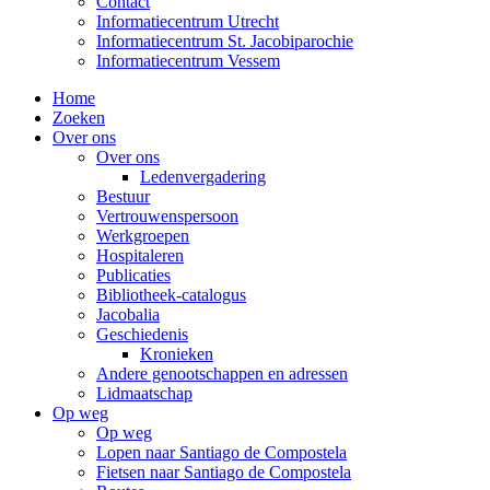
Contact
Informatiecentrum Utrecht
Informatiecentrum St. Jacobiparochie
Informatiecentrum Vessem
Home
Zoeken
Over ons
Over ons
Ledenvergadering
Bestuur
Vertrouwenspersoon
Werkgroepen
Hospitaleren
Publicaties
Bibliotheek-catalogus
Jacobalia
Geschiedenis
Kronieken
Andere genootschappen en adressen
Lidmaatschap
Op weg
Op weg
Lopen naar Santiago de Compostela
Fietsen naar Santiago de Compostela