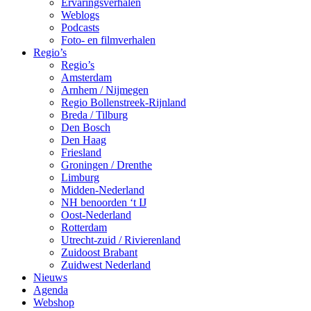
Ervaringsverhalen
Weblogs
Podcasts
Foto- en filmverhalen
Regio’s
Regio’s
Amsterdam
Arnhem / Nijmegen
Regio Bollenstreek-Rijnland
Breda / Tilburg
Den Bosch
Den Haag
Friesland
Groningen / Drenthe
Limburg
Midden-Nederland
NH benoorden ‘t IJ
Oost-Nederland
Rotterdam
Utrecht-zuid / Rivierenland
Zuidoost Brabant
Zuidwest Nederland
Nieuws
Agenda
Webshop