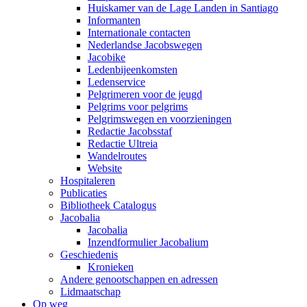
Huiskamer van de Lage Landen in Santiago
Informanten
Internationale contacten
Nederlandse Jacobswegen
Jacobike
Ledenbijeenkomsten
Ledenservice
Pelgrimeren voor de jeugd
Pelgrims voor pelgrims
Pelgrimswegen en voorzieningen
Redactie Jacobsstaf
Redactie Ultreia
Wandelroutes
Website
Hospitaleren
Publicaties
Bibliotheek Catalogus
Jacobalia
Jacobalia
Inzendformulier Jacobalium
Geschiedenis
Kronieken
Andere genootschappen en adressen
Lidmaatschap
Op weg