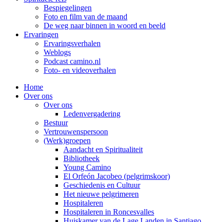
Bespiegelingen
Foto en film van de maand
De weg naar binnen in woord en beeld
Ervaringen
Ervaringsverhalen
Weblogs
Podcast camino.nl
Foto- en videoverhalen
Home
Over ons
Over ons
Ledenvergadering
Bestuur
Vertrouwenspersoon
(Werk)groepen
Aandacht en Spiritualiteit
Bibliotheek
Young Camino
El Orfeón Jacobeo (pelgrimskoor)
Geschiedenis en Cultuur
Het nieuwe pelgrimeren
Hospitaleren
Hospitaleren in Roncesvalles
Huiskamer van de Lage Landen in Santiago