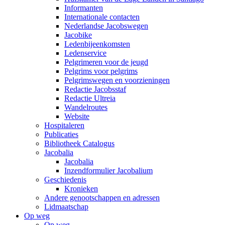
Informanten
Internationale contacten
Nederlandse Jacobswegen
Jacobike
Ledenbijeenkomsten
Ledenservice
Pelgrimeren voor de jeugd
Pelgrims voor pelgrims
Pelgrimswegen en voorzieningen
Redactie Jacobsstaf
Redactie Ultreia
Wandelroutes
Website
Hospitaleren
Publicaties
Bibliotheek Catalogus
Jacobalia
Jacobalia
Inzendformulier Jacobalium
Geschiedenis
Kronieken
Andere genootschappen en adressen
Lidmaatschap
Op weg
Op weg