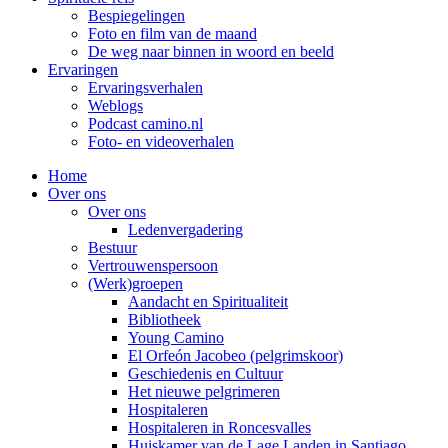
Bespiegelingen
Foto en film van de maand
De weg naar binnen in woord en beeld
Ervaringen
Ervaringsverhalen
Weblogs
Podcast camino.nl
Foto- en videoverhalen
Home
Over ons
Over ons
Ledenvergadering
Bestuur
Vertrouwenspersoon
(Werk)groepen
Aandacht en Spiritualiteit
Bibliotheek
Young Camino
El Orfeón Jacobeo (pelgrimskoor)
Geschiedenis en Cultuur
Het nieuwe pelgrimeren
Hospitaleren
Hospitaleren in Roncesvalles
Huiskamer van de Lage Landen in Santiago