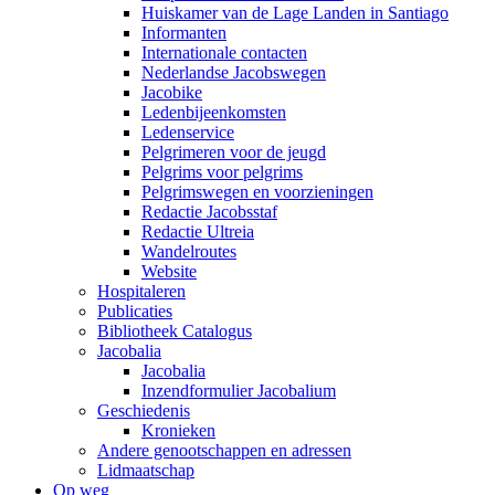
Huiskamer van de Lage Landen in Santiago
Informanten
Internationale contacten
Nederlandse Jacobswegen
Jacobike
Ledenbijeenkomsten
Ledenservice
Pelgrimeren voor de jeugd
Pelgrims voor pelgrims
Pelgrimswegen en voorzieningen
Redactie Jacobsstaf
Redactie Ultreia
Wandelroutes
Website
Hospitaleren
Publicaties
Bibliotheek Catalogus
Jacobalia
Jacobalia
Inzendformulier Jacobalium
Geschiedenis
Kronieken
Andere genootschappen en adressen
Lidmaatschap
Op weg