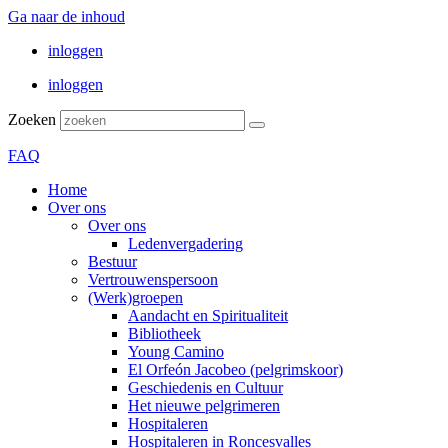
Ga naar de inhoud
inloggen
inloggen
Zoeken
FAQ
Home
Over ons
Over ons
Ledenvergadering
Bestuur
Vertrouwenspersoon
(Werk)groepen
Aandacht en Spiritualiteit
Bibliotheek
Young Camino
El Orfeón Jacobeo (pelgrimskoor)
Geschiedenis en Cultuur
Het nieuwe pelgrimeren
Hospitaleren
Hospitaleren in Roncesvalles