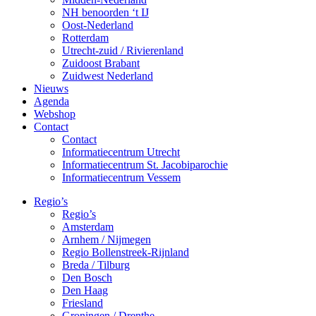
NH benoorden ‘t IJ
Oost-Nederland
Rotterdam
Utrecht-zuid / Rivierenland
Zuidoost Brabant
Zuidwest Nederland
Nieuws
Agenda
Webshop
Contact
Contact
Informatiecentrum Utrecht
Informatiecentrum St. Jacobiparochie
Informatiecentrum Vessem
Regio’s
Regio’s
Amsterdam
Arnhem / Nijmegen
Regio Bollenstreek-Rijnland
Breda / Tilburg
Den Bosch
Den Haag
Friesland
Groningen / Drenthe