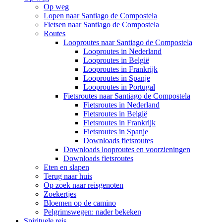
Op weg
Lopen naar Santiago de Compostela
Fietsen naar Santiago de Compostela
Routes
Looproutes naar Santiago de Compostela
Looproutes in Nederland
Looproutes in België
Looproutes in Frankrijk
Looproutes in Spanje
Looproutes in Portugal
Fietsroutes naar Santiago de Compostela
Fietsroutes in Nederland
Fietsroutes in België
Fietsroutes in Frankrijk
Fietsroutes in Spanje
Downloads fietsroutes
Downloads looproutes en voorzieningen
Downloads fietsroutes
Eten en slapen
Terug naar huis
Op zoek naar reisgenoten
Zoekertjes
Bloemen op de camino
Pelgrimswegen: nader bekeken
Spirituele reis