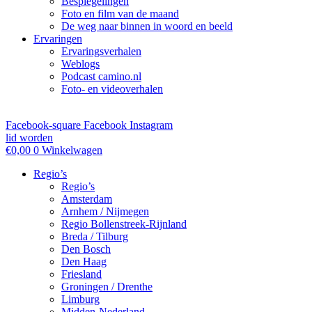
Bespiegelingen
Foto en film van de maand
De weg naar binnen in woord en beeld
Ervaringen
Ervaringsverhalen
Weblogs
Podcast camino.nl
Foto- en videoverhalen
Facebook-square
Facebook
Instagram
lid worden
€
0,00
0
Winkelwagen
Regio’s
Regio’s
Amsterdam
Arnhem / Nijmegen
Regio Bollenstreek-Rijnland
Breda / Tilburg
Den Bosch
Den Haag
Friesland
Groningen / Drenthe
Limburg
Midden-Nederland