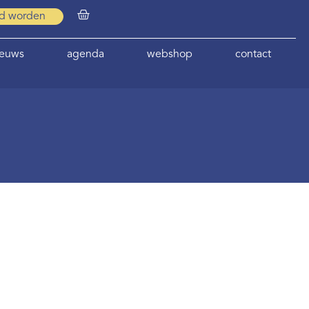
id worden
ieuws
agenda
webshop
contact