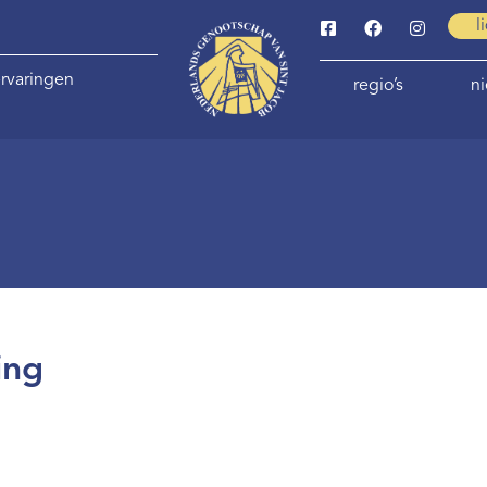
l
rvaringen
regio’s
n
ing