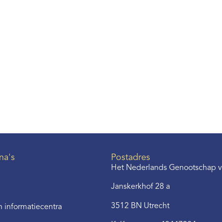
na's
Postadres
Het Nederlands Genootschap v
Janskerkhof 28 a
3512 BN Utrecht
 informatiecentra