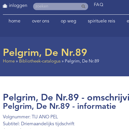
FAQ
inloggen
home
over ons
op weg
spirituele reis
e
Pelgrim, De Nr.89
Home
»
Bibliotheek-catalogus
»
Pelgrim, De Nr.89
Pelgrim, De Nr.89 - omschrijv
Pelgrim, De Nr.89 - informatie
Volgnummer: TIJ ANO PEL
Subtitel: Driemaandelijks tijdschrift