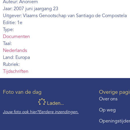
Auteur: Anoniem
Jaar: 2007 juni jaargang 23
Uitgever: Vlaams Genootschap van Santiago de Compostela
Editie: 1e
Type:
Documenten
Taal:
Nederlands
Land: Europa
Rubriek:
Tijdschriften
Foto van de dag
Overige pagi
Over ons
Laden...
Op weg
Jouw foto ook hier?
Eerdere inzendingen.
Openingstijden