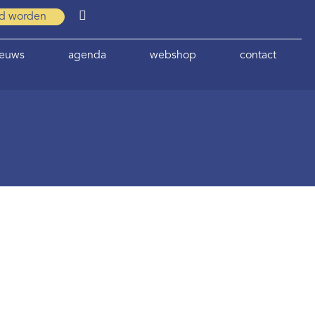
id worden
ieuws
agenda
webshop
contact