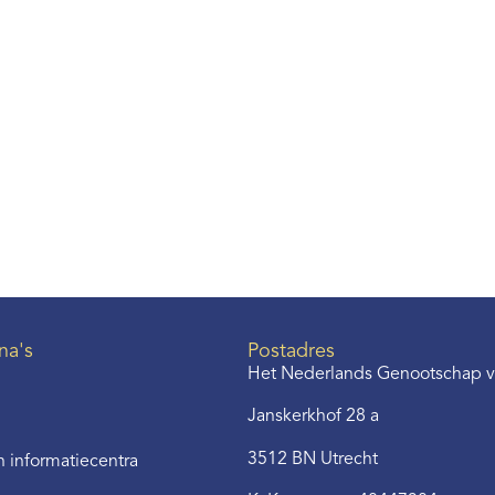
na's
Postadres
Het Nederlands Genootschap v
Janskerkhof 28 a
3512 BN Utrecht
 informatiecentra