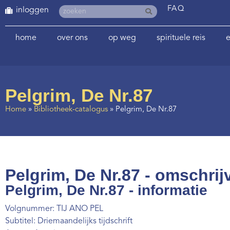
FAQ
inloggen
home
over ons
op weg
spirituele reis
e
Pelgrim, De Nr.87
Home
»
Bibliotheek-catalogus
»
Pelgrim, De Nr.87
Pelgrim, De Nr.87 - omschrij
Pelgrim, De Nr.87 - informatie
Volgnummer: TIJ ANO PEL
Subtitel: Driemaandelijks tijdschrift