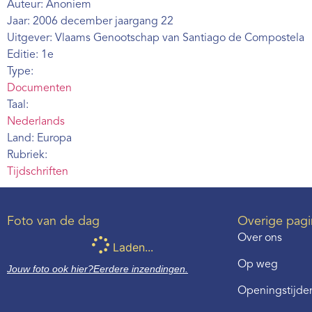
Auteur: Anoniem
Jaar: 2006 december jaargang 22
Uitgever: Vlaams Genootschap van Santiago de Compostela
Editie: 1e
Type:
Documenten
Taal:
Nederlands
Land: Europa
Rubriek:
Tijdschriften
Foto van de dag
Overige pagi
Over ons
Laden...
Op weg
Jouw foto ook hier?
Eerdere inzendingen.
Openingstijden