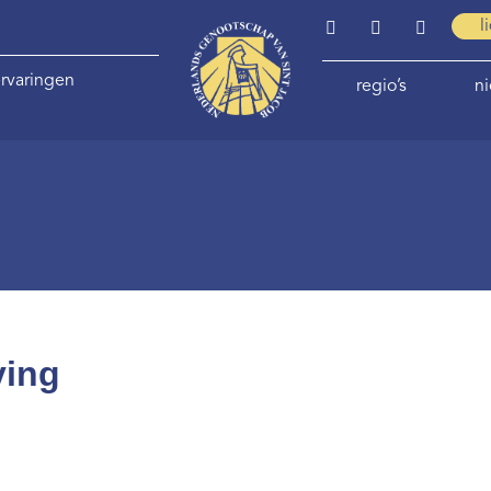
l
rvaringen
regio’s
n
ving