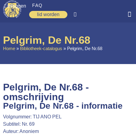
FAQ
inloggen
lid worden
Home
Pelgrim, De Nr.68
Zoeken
Home
»
Bibliotheek-catalogus
»
Pelgrim, De Nr.68
Over ons
Op weg
Spirituele reis
Pelgrim, De Nr.68 -
Ervaringen
omschrijving
Pelgrim, De Nr.68 - informatie
Regio’s
Volgnummer: TIJ ANO PEL
Nieuws
Subtitel: Nr. 69
Agenda
Auteur: Anoniem