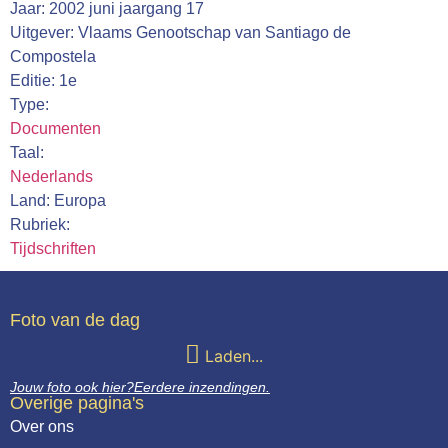
Jaar: 2002 juni jaargang 17
Webshop
Uitgever: Vlaams Genootschap van Santiago de
Compostela
Contact
Editie: 1e
Type:
Documenten
Taal:
Nederlands
Land: Europa
Rubriek:
Tijdschriften
Foto van de dag
Laden...
Jouw foto ook hier?
Eerdere inzendingen.
Overige pagina's
Over ons