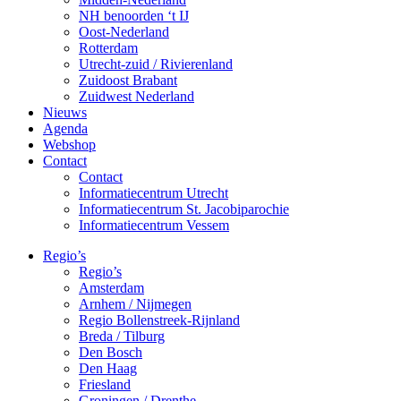
NH benoorden ‘t IJ
Oost-Nederland
Rotterdam
Utrecht-zuid / Rivierenland
Zuidoost Brabant
Zuidwest Nederland
Nieuws
Agenda
Webshop
Contact
Contact
Informatiecentrum Utrecht
Informatiecentrum St. Jacobiparochie
Informatiecentrum Vessem
Regio’s
Regio’s
Amsterdam
Arnhem / Nijmegen
Regio Bollenstreek-Rijnland
Breda / Tilburg
Den Bosch
Den Haag
Friesland
Groningen / Drenthe