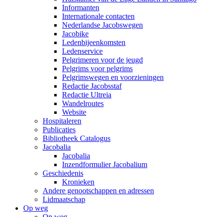
Informanten
Internationale contacten
Nederlandse Jacobswegen
Jacobike
Ledenbijeenkomsten
Ledenservice
Pelgrimeren voor de jeugd
Pelgrims voor pelgrims
Pelgrimswegen en voorzieningen
Redactie Jacobsstaf
Redactie Ultreia
Wandelroutes
Website
Hospitaleren
Publicaties
Bibliotheek Catalogus
Jacobalia
Jacobalia
Inzendformulier Jacobalium
Geschiedenis
Kronieken
Andere genootschappen en adressen
Lidmaatschap
Op weg
Op weg