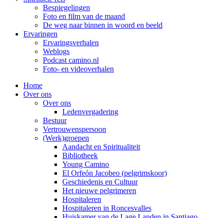
Bespiegelingen
Foto en film van de maand
De weg naar binnen in woord en beeld
Ervaringen
Ervaringsverhalen
Weblogs
Podcast camino.nl
Foto- en videoverhalen
Home
Over ons
Over ons
Ledenvergadering
Bestuur
Vertrouwenspersoon
(Werk)groepen
Aandacht en Spiritualiteit
Bibliotheek
Young Camino
El Orfeón Jacobeo (pelgrimskoor)
Geschiedenis en Cultuur
Het nieuwe pelgrimeren
Hospitaleren
Hospitaleren in Roncesvalles
Huiskamer van de Lage Landen in Santiago