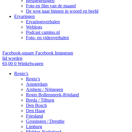
Bespiegelingen
Foto en film van de maand
De weg naar binnen in woord en beeld
Ervaringen
Ervaringsverhalen
Weblogs
Podcast camino.nl
Foto- en videoverhalen
Facebook-square
Facebook
Instagram
lid worden
€
0,00
0
Winkelwagen
Regio’s
Regio’s
Amsterdam
Arnhem / Nijmegen
Regio Bollenstreek-Rijnland
Breda / Tilburg
Den Bosch
Den Haag
Friesland
Groningen / Drenthe
Limburg
Midden-Nederland