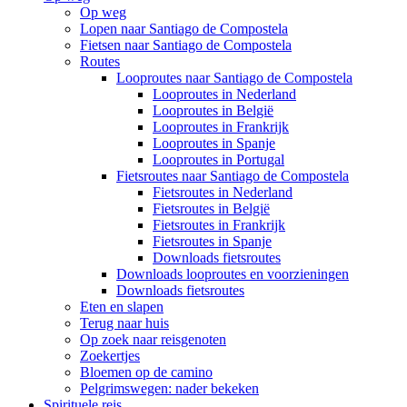
Op weg
Lopen naar Santiago de Compostela
Fietsen naar Santiago de Compostela
Routes
Looproutes naar Santiago de Compostela
Looproutes in Nederland
Looproutes in België
Looproutes in Frankrijk
Looproutes in Spanje
Looproutes in Portugal
Fietsroutes naar Santiago de Compostela
Fietsroutes in Nederland
Fietsroutes in België
Fietsroutes in Frankrijk
Fietsroutes in Spanje
Downloads fietsroutes
Downloads looproutes en voorzieningen
Downloads fietsroutes
Eten en slapen
Terug naar huis
Op zoek naar reisgenoten
Zoekertjes
Bloemen op de camino
Pelgrimswegen: nader bekeken
Spirituele reis