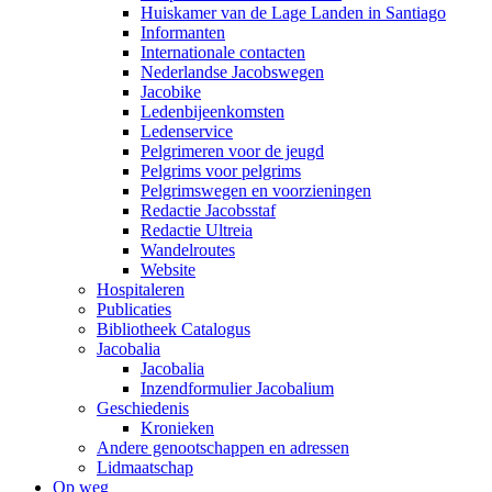
Huiskamer van de Lage Landen in Santiago
Informanten
Internationale contacten
Nederlandse Jacobswegen
Jacobike
Ledenbijeenkomsten
Ledenservice
Pelgrimeren voor de jeugd
Pelgrims voor pelgrims
Pelgrimswegen en voorzieningen
Redactie Jacobsstaf
Redactie Ultreia
Wandelroutes
Website
Hospitaleren
Publicaties
Bibliotheek Catalogus
Jacobalia
Jacobalia
Inzendformulier Jacobalium
Geschiedenis
Kronieken
Andere genootschappen en adressen
Lidmaatschap
Op weg