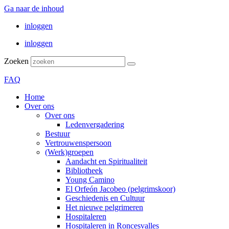
Ga naar de inhoud
inloggen
inloggen
Zoeken
FAQ
Home
Over ons
Over ons
Ledenvergadering
Bestuur
Vertrouwenspersoon
(Werk)groepen
Aandacht en Spiritualiteit
Bibliotheek
Young Camino
El Orfeón Jacobeo (pelgrimskoor)
Geschiedenis en Cultuur
Het nieuwe pelgrimeren
Hospitaleren
Hospitaleren in Roncesvalles