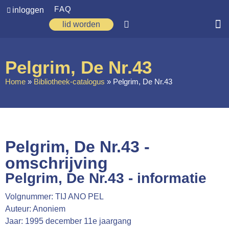
FAQ
inloggen
lid worden
Home
Pelgrim, De Nr.43
Zoeken
Home
»
Bibliotheek-catalogus
»
Pelgrim, De Nr.43
Over ons
Op weg
Spirituele reis
Pelgrim, De Nr.43 -
Ervaringen
omschrijving
Pelgrim, De Nr.43 - informatie
Regio’s
Volgnummer: TIJ ANO PEL
Nieuws
Auteur: Anoniem
Agenda
Jaar: 1995 december 11e jaargang