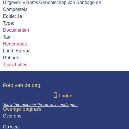
Uitgever: Vlaams Genootschap van Santiago de
Webshop
Compostela
Editie: 1e
Contact
Type:
Documenten
Taal:
Nederlands
Land: Europa
Rubriek:
Tijdschriften
Foto van de dag
Laden...
Jouw foto ook hier?
Eerdere inzendingen.
Overige pagina's
Over ons
Op weg