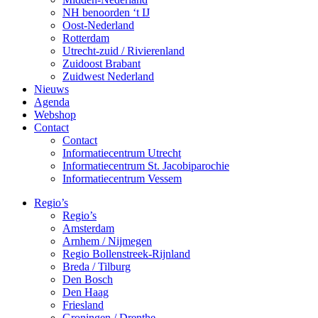
NH benoorden ‘t IJ
Oost-Nederland
Rotterdam
Utrecht-zuid / Rivierenland
Zuidoost Brabant
Zuidwest Nederland
Nieuws
Agenda
Webshop
Contact
Contact
Informatiecentrum Utrecht
Informatiecentrum St. Jacobiparochie
Informatiecentrum Vessem
Regio’s
Regio’s
Amsterdam
Arnhem / Nijmegen
Regio Bollenstreek-Rijnland
Breda / Tilburg
Den Bosch
Den Haag
Friesland
Groningen / Drenthe