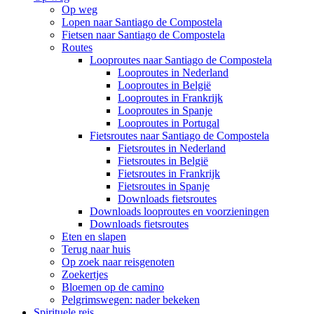
Op weg
Lopen naar Santiago de Compostela
Fietsen naar Santiago de Compostela
Routes
Looproutes naar Santiago de Compostela
Looproutes in Nederland
Looproutes in België
Looproutes in Frankrijk
Looproutes in Spanje
Looproutes in Portugal
Fietsroutes naar Santiago de Compostela
Fietsroutes in Nederland
Fietsroutes in België
Fietsroutes in Frankrijk
Fietsroutes in Spanje
Downloads fietsroutes
Downloads looproutes en voorzieningen
Downloads fietsroutes
Eten en slapen
Terug naar huis
Op zoek naar reisgenoten
Zoekertjes
Bloemen op de camino
Pelgrimswegen: nader bekeken
Spirituele reis