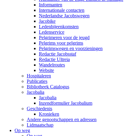
Informanten
Internationale contacten
Nederlandse Jacobswegen
Jacobike
Ledenbijeenkomsten
Ledenservice
Pelgrimeren voor de jeugd
Pelgrims voor pelgrims
Pelgrimswegen en voorzieningen
Redactie Jacobsstaf
Redactie Ultreia
Wandelroutes
Website
Hospitaleren
Publicaties
Bibliotheek Catalogus
Jacobalia
Jacobalia
Inzendformulier Jacobalium
Geschiedenis
Kronieken
Andere genootschappen en adressen
Lidmaatschap
Op weg
Op weg