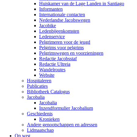
Huiskamer van de Lage Landen in Santiago
Informanten
Internationale contacten
Nederlandse Jacobswegen
Jacobike
Ledenbijeenkomsten
Ledenservice
Pelgrimeren voor de jeugd
Pelgrims voor pelgrims
Pelgrimswegen en voorzieningen
Redactie Jacobsstaf
Redactie Ultreia
Wandelroutes
Website
Hospitaleren
Publicaties
Bibliotheek Catalogus
Jacobalia
Jacobalia
Inzendformulier Jacobalium
Geschiedenis
Kronieken
Andere genootschappen en adressen
Lidmaatschap
Op weg