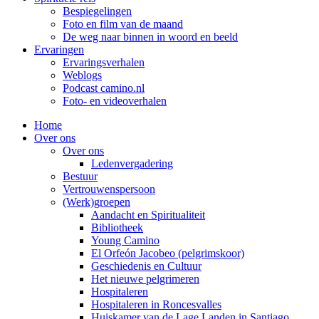
Bespiegelingen
Foto en film van de maand
De weg naar binnen in woord en beeld
Ervaringen
Ervaringsverhalen
Weblogs
Podcast camino.nl
Foto- en videoverhalen
Home
Over ons
Over ons
Ledenvergadering
Bestuur
Vertrouwenspersoon
(Werk)groepen
Aandacht en Spiritualiteit
Bibliotheek
Young Camino
El Orfeón Jacobeo (pelgrimskoor)
Geschiedenis en Cultuur
Het nieuwe pelgrimeren
Hospitaleren
Hospitaleren in Roncesvalles
Huiskamer van de Lage Landen in Santiago