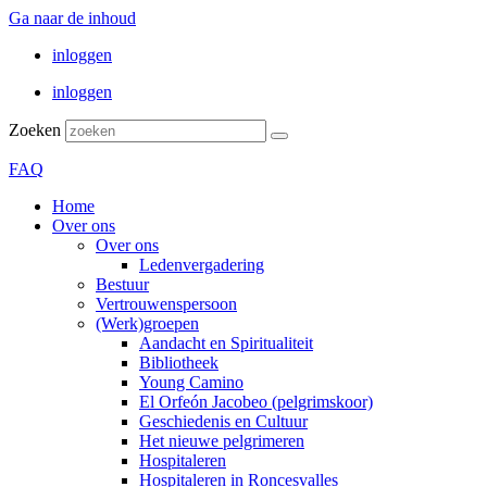
Ga naar de inhoud
inloggen
inloggen
Zoeken
FAQ
Home
Over ons
Over ons
Ledenvergadering
Bestuur
Vertrouwenspersoon
(Werk)groepen
Aandacht en Spiritualiteit
Bibliotheek
Young Camino
El Orfeón Jacobeo (pelgrimskoor)
Geschiedenis en Cultuur
Het nieuwe pelgrimeren
Hospitaleren
Hospitaleren in Roncesvalles