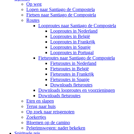
Op weg
Lopen naar Santiago de Compostela
Fietsen naar Santiago de Compostela
Routes
Looproutes naar Santiago de Compostela
Looproutes in Nederland
Looproutes in België
Looproutes in Frankrijk
Looproutes in Spanje
Looproutes in Portugal
Fietsroutes naar Santiago de Compostela
Fietsroutes in Nederland
Fietsroutes in België
Fietsroutes in Frankrijk
Fietsroutes in Spanje
Downloads fietsroutes
Downloads looproutes en voorzieningen
Downloads fietsroutes
Eten en slapen
Terug naar huis
Op zoek naar reisgenoten
Zoekertjes
Bloemen op de camino
Pelgrimswegen: nader bekeken
Spirituele reis