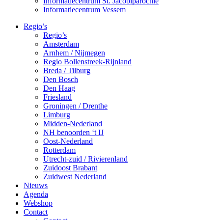
Informatiecentrum St. Jacobiparochie
Informatiecentrum Vessem
Regio’s
Regio’s
Amsterdam
Arnhem / Nijmegen
Regio Bollenstreek-Rijnland
Breda / Tilburg
Den Bosch
Den Haag
Friesland
Groningen / Drenthe
Limburg
Midden-Nederland
NH benoorden ‘t IJ
Oost-Nederland
Rotterdam
Utrecht-zuid / Rivierenland
Zuidoost Brabant
Zuidwest Nederland
Nieuws
Agenda
Webshop
Contact