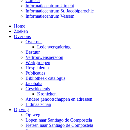
Contact
Informatiecentrum Utrecht
Informatiecentrum St. Jacobiparochie
Informatiecentrum Vessem
Home
Zoeken
Over ons
Over ons
Ledenvergadering
Bestuur
Vertrouwenspersoon
Werkgroepen
Hospitaleren
Publicaties
Bibliotheek-catalogus
Jacobalia
Geschiedenis
Kronieken
Andere genootschappen en adressen
Lidmaatschap
Op weg
Op weg
Lopen naar Santiago de Compostela
Fietsen naar Santiago de Compostela