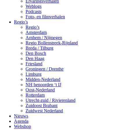
Ervaringsverhalen
Weblogs
Podcasts
Foto- en filmverhalen
Regio’s
Regio’s
Amsterdam
Arnhem / Nijmegen
Regio Bollenstreek-Rijnland
Breda / Tilburg
Den Bosch
Den Haag
Friesland
Groningen / Drenthe
Limburg
Midden-Nederland
NH benoorden ‘t IJ
Oost-Nederland
Rotterdam
Utrecht-zuid / Rivierenland
Zuidoost Brabant
Zuidwest Nederland
Nieuws
Agenda
Webshop