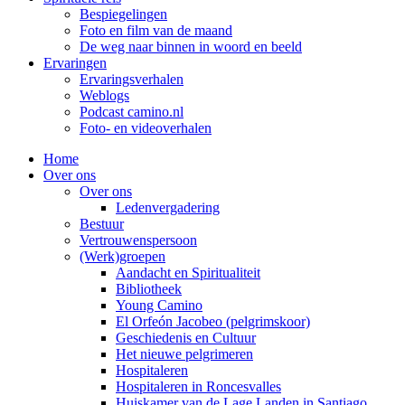
Bespiegelingen
Foto en film van de maand
De weg naar binnen in woord en beeld
Ervaringen
Ervaringsverhalen
Weblogs
Podcast camino.nl
Foto- en videoverhalen
Home
Over ons
Over ons
Ledenvergadering
Bestuur
Vertrouwenspersoon
(Werk)groepen
Aandacht en Spiritualiteit
Bibliotheek
Young Camino
El Orfeón Jacobeo (pelgrimskoor)
Geschiedenis en Cultuur
Het nieuwe pelgrimeren
Hospitaleren
Hospitaleren in Roncesvalles
Huiskamer van de Lage Landen in Santiago