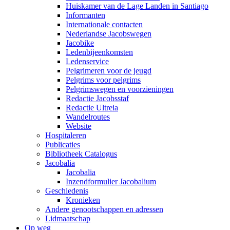
Huiskamer van de Lage Landen in Santiago
Informanten
Internationale contacten
Nederlandse Jacobswegen
Jacobike
Ledenbijeenkomsten
Ledenservice
Pelgrimeren voor de jeugd
Pelgrims voor pelgrims
Pelgrimswegen en voorzieningen
Redactie Jacobsstaf
Redactie Ultreia
Wandelroutes
Website
Hospitaleren
Publicaties
Bibliotheek Catalogus
Jacobalia
Jacobalia
Inzendformulier Jacobalium
Geschiedenis
Kronieken
Andere genootschappen en adressen
Lidmaatschap
Op weg