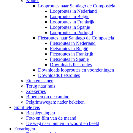
Routes
Looproutes naar Santiago de Compostela
Looproutes in Nederland
Looproutes in België
Looproutes in Frankrijk
Looproutes in Spanje
Looproutes in Portugal
Fietsroutes naar Santiago de Compostela
Fietsroutes in Nederland
Fietsroutes in België
Fietsroutes in Frankrijk
Fietsroutes in Spanje
Downloads fietsroutes
Downloads looproutes en voorzieningen
Downloads fietsroutes
Eten en slapen
Terug naar huis
Zoekertjes
Bloemen op de camino
Pelgrimswegen: nader bekeken
Spirituele reis
Bespiegelingen
Foto en film van de maand
De weg naar binnen in woord en beeld
Ervaringen