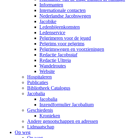
Informanten
Internationale contacten
Nederlandse Jacobswegen
Jacobike
Ledenbijeenkomsten
Ledenservice
Pelgrimeren voor de jeugd
Pelgrims voor pelgrims
Pelgrimswegen en voorzieningen
Redactie Jacobsstaf
Redactie Ultreia
Wandelroutes
Website
Hospitaleren
Publicaties
Bibliotheek Catalogus
Jacobalia
Jacobalia
Inzendformulier Jacobalium
Geschiedenis
Kronieken
Andere genootschappen en adressen
Lidmaatschap
Op weg
Op weg