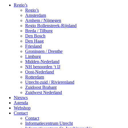
Regio’s
Regio’s
Amsterdam
Arnhem / Nijmegen
Regio Bollenstreek-Rijnland
Breda / Tilburg
Den Bosch
Den Haag
Friesland
Groningen / Drenthe
Limburg
Midden-Nederland
NH benoorden ‘t IJ
Oost-Nederland
Rotterdam
Utrecht-zuid / Rivierenland
Zuidoost Brabant
Zuidwest Nederland
Nieuws
Agenda
Webshop
Contact
Contact
Informatiecentrum Utrecht