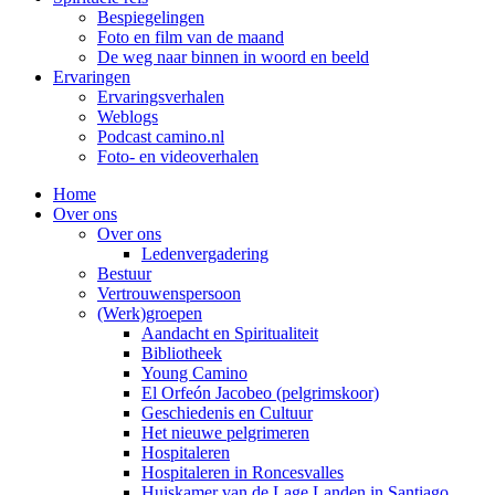
Bespiegelingen
Foto en film van de maand
De weg naar binnen in woord en beeld
Ervaringen
Ervaringsverhalen
Weblogs
Podcast camino.nl
Foto- en videoverhalen
Home
Over ons
Over ons
Ledenvergadering
Bestuur
Vertrouwenspersoon
(Werk)groepen
Aandacht en Spiritualiteit
Bibliotheek
Young Camino
El Orfeón Jacobeo (pelgrimskoor)
Geschiedenis en Cultuur
Het nieuwe pelgrimeren
Hospitaleren
Hospitaleren in Roncesvalles
Huiskamer van de Lage Landen in Santiago