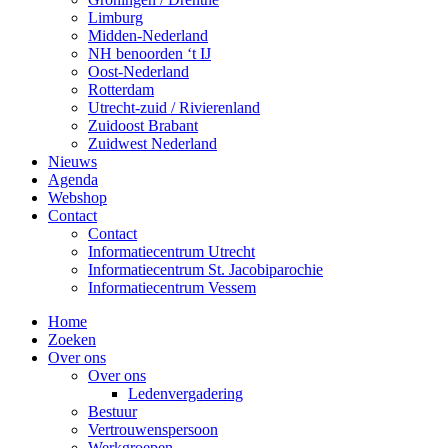
Limburg
Midden-Nederland
NH benoorden ‘t IJ
Oost-Nederland
Rotterdam
Utrecht-zuid / Rivierenland
Zuidoost Brabant
Zuidwest Nederland
Nieuws
Agenda
Webshop
Contact
Contact
Informatiecentrum Utrecht
Informatiecentrum St. Jacobiparochie
Informatiecentrum Vessem
Home
Zoeken
Over ons
Over ons
Ledenvergadering
Bestuur
Vertrouwenspersoon
Werkgroepen