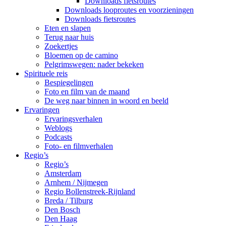
Downloads fietsroutes
Downloads looproutes en voorzieningen
Downloads fietsroutes
Eten en slapen
Terug naar huis
Zoekertjes
Bloemen op de camino
Pelgrimswegen: nader bekeken
Spirituele reis
Bespiegelingen
Foto en film van de maand
De weg naar binnen in woord en beeld
Ervaringen
Ervaringsverhalen
Weblogs
Podcasts
Foto- en filmverhalen
Regio’s
Regio’s
Amsterdam
Arnhem / Nijmegen
Regio Bollenstreek-Rijnland
Breda / Tilburg
Den Bosch
Den Haag