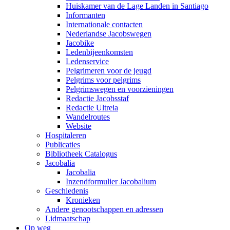
Huiskamer van de Lage Landen in Santiago
Informanten
Internationale contacten
Nederlandse Jacobswegen
Jacobike
Ledenbijeenkomsten
Ledenservice
Pelgrimeren voor de jeugd
Pelgrims voor pelgrims
Pelgrimswegen en voorzieningen
Redactie Jacobsstaf
Redactie Ultreia
Wandelroutes
Website
Hospitaleren
Publicaties
Bibliotheek Catalogus
Jacobalia
Jacobalia
Inzendformulier Jacobalium
Geschiedenis
Kronieken
Andere genootschappen en adressen
Lidmaatschap
Op weg