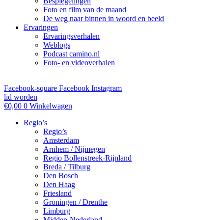
Bespiegelingen
Foto en film van de maand
De weg naar binnen in woord en beeld
Ervaringen
Ervaringsverhalen
Weblogs
Podcast camino.nl
Foto- en videoverhalen
Facebook-square
Facebook
Instagram
lid worden
€
0,00
0
Winkelwagen
Regio’s
Regio’s
Amsterdam
Arnhem / Nijmegen
Regio Bollenstreek-Rijnland
Breda / Tilburg
Den Bosch
Den Haag
Friesland
Groningen / Drenthe
Limburg
Midden-Nederland