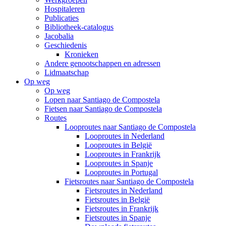
Hospitaleren
Publicaties
Bibliotheek-catalogus
Jacobalia
Geschiedenis
Kronieken
Andere genootschappen en adressen
Lidmaatschap
Op weg
Op weg
Lopen naar Santiago de Compostela
Fietsen naar Santiago de Compostela
Routes
Looproutes naar Santiago de Compostela
Looproutes in Nederland
Looproutes in België
Looproutes in Frankrijk
Looproutes in Spanje
Looproutes in Portugal
Fietsroutes naar Santiago de Compostela
Fietsroutes in Nederland
Fietsroutes in België
Fietsroutes in Frankrijk
Fietsroutes in Spanje