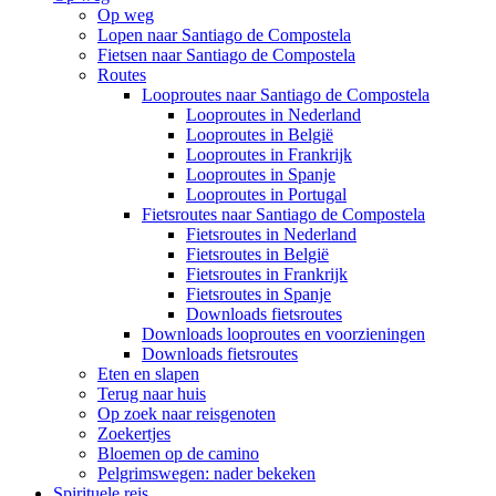
Op weg
Lopen naar Santiago de Compostela
Fietsen naar Santiago de Compostela
Routes
Looproutes naar Santiago de Compostela
Looproutes in Nederland
Looproutes in België
Looproutes in Frankrijk
Looproutes in Spanje
Looproutes in Portugal
Fietsroutes naar Santiago de Compostela
Fietsroutes in Nederland
Fietsroutes in België
Fietsroutes in Frankrijk
Fietsroutes in Spanje
Downloads fietsroutes
Downloads looproutes en voorzieningen
Downloads fietsroutes
Eten en slapen
Terug naar huis
Op zoek naar reisgenoten
Zoekertjes
Bloemen op de camino
Pelgrimswegen: nader bekeken
Spirituele reis