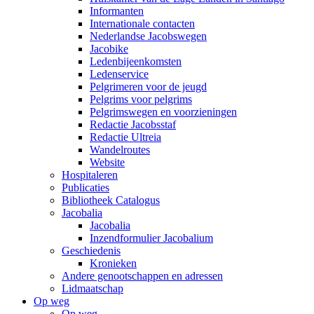
Informanten
Internationale contacten
Nederlandse Jacobswegen
Jacobike
Ledenbijeenkomsten
Ledenservice
Pelgrimeren voor de jeugd
Pelgrims voor pelgrims
Pelgrimswegen en voorzieningen
Redactie Jacobsstaf
Redactie Ultreia
Wandelroutes
Website
Hospitaleren
Publicaties
Bibliotheek Catalogus
Jacobalia
Jacobalia
Inzendformulier Jacobalium
Geschiedenis
Kronieken
Andere genootschappen en adressen
Lidmaatschap
Op weg
Op weg