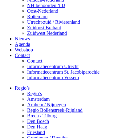
NH benoorden ‘t IJ
Oost-Nederland
Rotterdam
Utrecht-zuid / Rivierenland
Zuidoost Brabant
Zuidwest Nederland
Nieuws
Agenda
Webshop
Contact
Contact
Informatiecentrum Utrecht
Informatiecentrum St. Jacobiparochie
Informatiecentrum Vessem
Regio’s
Regio’s
Amsterdam
Arnhem / Nijmegen
Regio Bollenstreek-Rijnland
Breda / Tilburg
Den Bosch
Den Haag
Friesland
Groningen / Drenthe