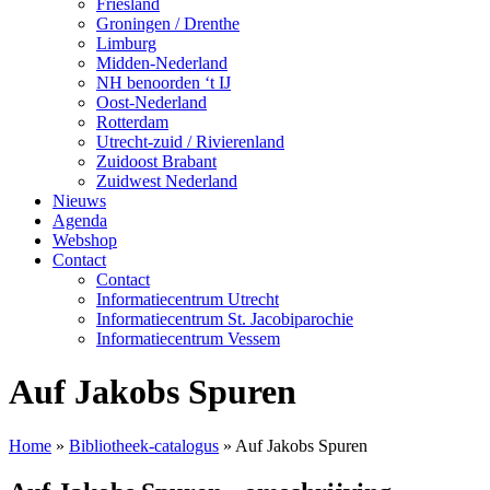
Friesland
Groningen / Drenthe
Limburg
Midden-Nederland
NH benoorden ‘t IJ
Oost-Nederland
Rotterdam
Utrecht-zuid / Rivierenland
Zuidoost Brabant
Zuidwest Nederland
Nieuws
Agenda
Webshop
Contact
Contact
Informatiecentrum Utrecht
Informatiecentrum St. Jacobiparochie
Informatiecentrum Vessem
Auf Jakobs Spuren
Home
»
Bibliotheek-catalogus
»
Auf Jakobs Spuren