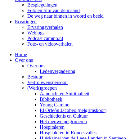
Bespiegelingen
Foto en film van de maand
De weg naar binnen in woord en beeld
Ervaringen
Ervaringsverhalen
Weblogs
Podcast camino.nl
Foto- en videoverhalen
Home
Over ons
Over ons
Ledenvergadering
Bestuur
Vertrouwenspersoon
(Werk)groepen
Aandacht en Spiritualiteit
Bibliotheek
Young Camino
El Orfeón Jacobeo (pelgrimskoor)
Geschiedenis en Cultuur
Het nieuwe pelgrimeren
Hospitaleren
Hospitaleren in Roncesvalles
Huiskamer van de Lage Landen in Santiago