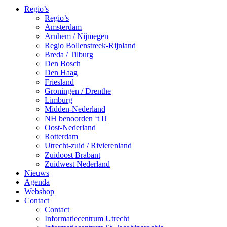
Regio’s
Regio’s
Amsterdam
Arnhem / Nijmegen
Regio Bollenstreek-Rijnland
Breda / Tilburg
Den Bosch
Den Haag
Friesland
Groningen / Drenthe
Limburg
Midden-Nederland
NH benoorden ‘t IJ
Oost-Nederland
Rotterdam
Utrecht-zuid / Rivierenland
Zuidoost Brabant
Zuidwest Nederland
Nieuws
Agenda
Webshop
Contact
Contact
Informatiecentrum Utrecht