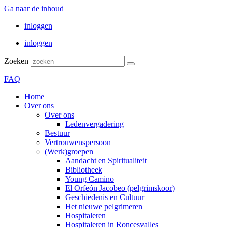
Ga naar de inhoud
inloggen
inloggen
Zoeken
FAQ
Home
Over ons
Over ons
Ledenvergadering
Bestuur
Vertrouwenspersoon
(Werk)groepen
Aandacht en Spiritualiteit
Bibliotheek
Young Camino
El Orfeón Jacobeo (pelgrimskoor)
Geschiedenis en Cultuur
Het nieuwe pelgrimeren
Hospitaleren
Hospitaleren in Roncesvalles