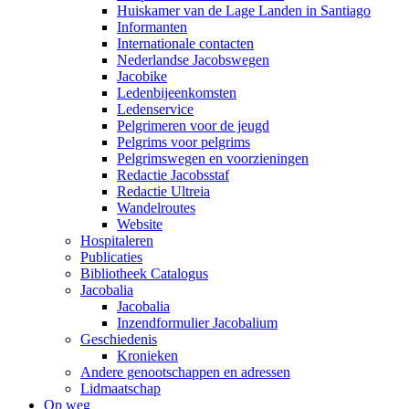
Huiskamer van de Lage Landen in Santiago
Informanten
Internationale contacten
Nederlandse Jacobswegen
Jacobike
Ledenbijeenkomsten
Ledenservice
Pelgrimeren voor de jeugd
Pelgrims voor pelgrims
Pelgrimswegen en voorzieningen
Redactie Jacobsstaf
Redactie Ultreia
Wandelroutes
Website
Hospitaleren
Publicaties
Bibliotheek Catalogus
Jacobalia
Jacobalia
Inzendformulier Jacobalium
Geschiedenis
Kronieken
Andere genootschappen en adressen
Lidmaatschap
Op weg