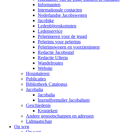
Informanten
Internationale contacten
Nederlandse Jacobswegen
Jacobike
Ledenbijeenkomsten
Ledenservice
Pelgrimeren voor de jeugd
Pelgrims voor pelgrims
Pelgrimswegen en voorzieningen
Redactie Jacobsstaf
Redactie Ultreia
Wandelroutes
Website
Hospitaleren
Publicaties
Bibliotheek Catalogus
Jacobalia
Jacobalia
Inzendformulier Jacobalium
Geschiedenis
Kronieken
Andere genootschappen en adressen
Lidmaatschap
Op weg
Op weg