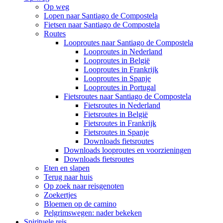
Op weg
Lopen naar Santiago de Compostela
Fietsen naar Santiago de Compostela
Routes
Looproutes naar Santiago de Compostela
Looproutes in Nederland
Looproutes in België
Looproutes in Frankrijk
Looproutes in Spanje
Looproutes in Portugal
Fietsroutes naar Santiago de Compostela
Fietsroutes in Nederland
Fietsroutes in België
Fietsroutes in Frankrijk
Fietsroutes in Spanje
Downloads fietsroutes
Downloads looproutes en voorzieningen
Downloads fietsroutes
Eten en slapen
Terug naar huis
Op zoek naar reisgenoten
Zoekertjes
Bloemen op de camino
Pelgrimswegen: nader bekeken
Spirituele reis