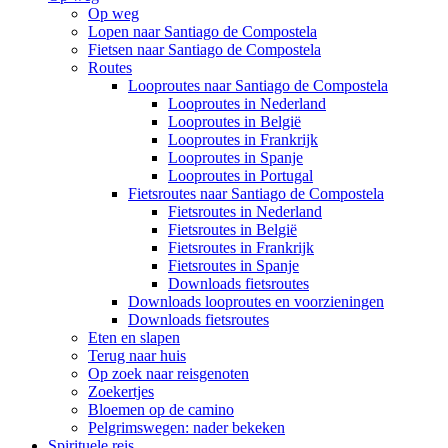
Op weg
Lopen naar Santiago de Compostela
Fietsen naar Santiago de Compostela
Routes
Looproutes naar Santiago de Compostela
Looproutes in Nederland
Looproutes in België
Looproutes in Frankrijk
Looproutes in Spanje
Looproutes in Portugal
Fietsroutes naar Santiago de Compostela
Fietsroutes in Nederland
Fietsroutes in België
Fietsroutes in Frankrijk
Fietsroutes in Spanje
Downloads fietsroutes
Downloads looproutes en voorzieningen
Downloads fietsroutes
Eten en slapen
Terug naar huis
Op zoek naar reisgenoten
Zoekertjes
Bloemen op de camino
Pelgrimswegen: nader bekeken
Spirituele reis