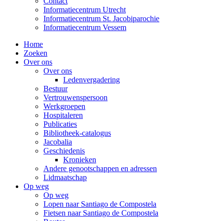
Contact
Informatiecentrum Utrecht
Informatiecentrum St. Jacobiparochie
Informatiecentrum Vessem
Home
Zoeken
Over ons
Over ons
Ledenvergadering
Bestuur
Vertrouwenspersoon
Werkgroepen
Hospitaleren
Publicaties
Bibliotheek-catalogus
Jacobalia
Geschiedenis
Kronieken
Andere genootschappen en adressen
Lidmaatschap
Op weg
Op weg
Lopen naar Santiago de Compostela
Fietsen naar Santiago de Compostela