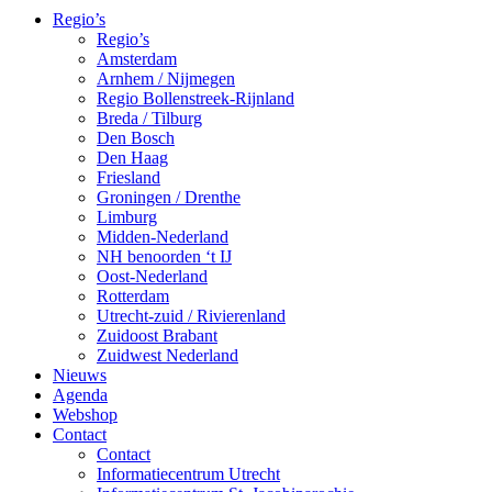
Regio’s
Regio’s
Amsterdam
Arnhem / Nijmegen
Regio Bollenstreek-Rijnland
Breda / Tilburg
Den Bosch
Den Haag
Friesland
Groningen / Drenthe
Limburg
Midden-Nederland
NH benoorden ‘t IJ
Oost-Nederland
Rotterdam
Utrecht-zuid / Rivierenland
Zuidoost Brabant
Zuidwest Nederland
Nieuws
Agenda
Webshop
Contact
Contact
Informatiecentrum Utrecht