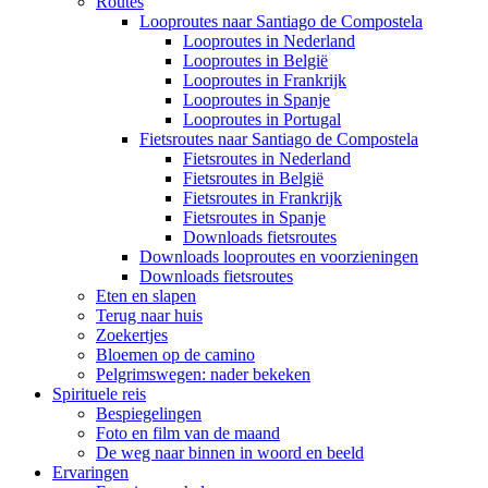
Routes
Looproutes naar Santiago de Compostela
Looproutes in Nederland
Looproutes in België
Looproutes in Frankrijk
Looproutes in Spanje
Looproutes in Portugal
Fietsroutes naar Santiago de Compostela
Fietsroutes in Nederland
Fietsroutes in België
Fietsroutes in Frankrijk
Fietsroutes in Spanje
Downloads fietsroutes
Downloads looproutes en voorzieningen
Downloads fietsroutes
Eten en slapen
Terug naar huis
Zoekertjes
Bloemen op de camino
Pelgrimswegen: nader bekeken
Spirituele reis
Bespiegelingen
Foto en film van de maand
De weg naar binnen in woord en beeld
Ervaringen