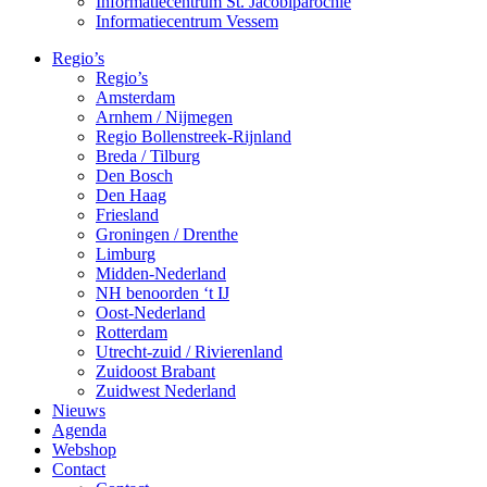
Informatiecentrum St. Jacobiparochie
Informatiecentrum Vessem
Regio’s
Regio’s
Amsterdam
Arnhem / Nijmegen
Regio Bollenstreek-Rijnland
Breda / Tilburg
Den Bosch
Den Haag
Friesland
Groningen / Drenthe
Limburg
Midden-Nederland
NH benoorden ‘t IJ
Oost-Nederland
Rotterdam
Utrecht-zuid / Rivierenland
Zuidoost Brabant
Zuidwest Nederland
Nieuws
Agenda
Webshop
Contact