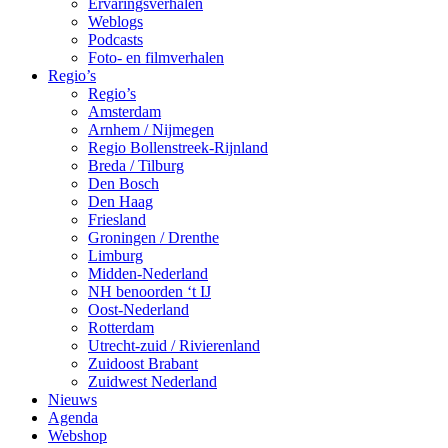
Ervaringsverhalen
Weblogs
Podcasts
Foto- en filmverhalen
Regio’s
Regio’s
Amsterdam
Arnhem / Nijmegen
Regio Bollenstreek-Rijnland
Breda / Tilburg
Den Bosch
Den Haag
Friesland
Groningen / Drenthe
Limburg
Midden-Nederland
NH benoorden ‘t IJ
Oost-Nederland
Rotterdam
Utrecht-zuid / Rivierenland
Zuidoost Brabant
Zuidwest Nederland
Nieuws
Agenda
Webshop