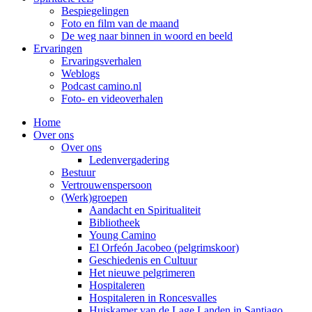
Bespiegelingen
Foto en film van de maand
De weg naar binnen in woord en beeld
Ervaringen
Ervaringsverhalen
Weblogs
Podcast camino.nl
Foto- en videoverhalen
Home
Over ons
Over ons
Ledenvergadering
Bestuur
Vertrouwenspersoon
(Werk)groepen
Aandacht en Spiritualiteit
Bibliotheek
Young Camino
El Orfeón Jacobeo (pelgrimskoor)
Geschiedenis en Cultuur
Het nieuwe pelgrimeren
Hospitaleren
Hospitaleren in Roncesvalles
Huiskamer van de Lage Landen in Santiago