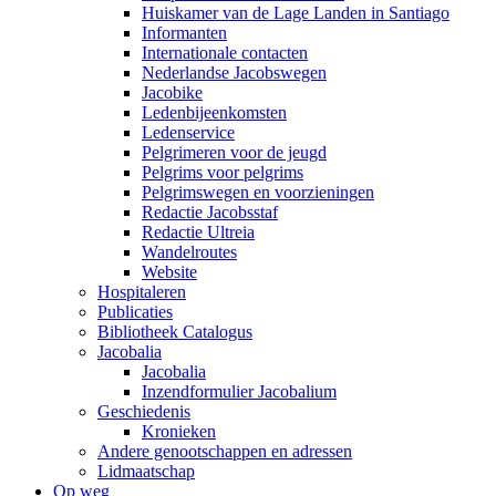
Huiskamer van de Lage Landen in Santiago
Informanten
Internationale contacten
Nederlandse Jacobswegen
Jacobike
Ledenbijeenkomsten
Ledenservice
Pelgrimeren voor de jeugd
Pelgrims voor pelgrims
Pelgrimswegen en voorzieningen
Redactie Jacobsstaf
Redactie Ultreia
Wandelroutes
Website
Hospitaleren
Publicaties
Bibliotheek Catalogus
Jacobalia
Jacobalia
Inzendformulier Jacobalium
Geschiedenis
Kronieken
Andere genootschappen en adressen
Lidmaatschap
Op weg