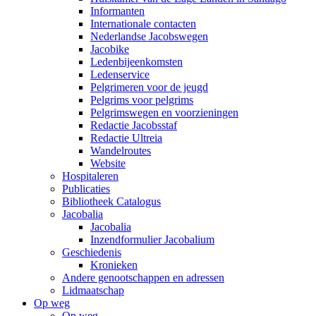
Informanten
Internationale contacten
Nederlandse Jacobswegen
Jacobike
Ledenbijeenkomsten
Ledenservice
Pelgrimeren voor de jeugd
Pelgrims voor pelgrims
Pelgrimswegen en voorzieningen
Redactie Jacobsstaf
Redactie Ultreia
Wandelroutes
Website
Hospitaleren
Publicaties
Bibliotheek Catalogus
Jacobalia
Jacobalia
Inzendformulier Jacobalium
Geschiedenis
Kronieken
Andere genootschappen en adressen
Lidmaatschap
Op weg
Op weg