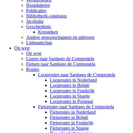
Hospitaleren
Publicaties
Bibliotheek-catalogus
Jacobalia
Geschiedenis
Kronieken
Andere genootschappen en adressen
Lidmaatschap
Op weg
Op weg
Lopen naar Santiago de Compostela
Fietsen naar Santiago de Compostela
Routes
Looproutes naar Santiago de Compostela
Looproutes in Nederland
Looproutes in België
Looproutes in Frankrijk
Looproutes in Spanje
Looproutes in Portugal
Fietsroutes naar Santiago de Compostela
Fietsroutes in Nederland
Fietsroutes in België
Fietsroutes in Frankrijk
Fietsroutes in Spanje