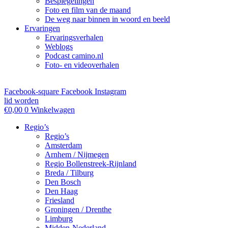
Bespiegelingen
Foto en film van de maand
De weg naar binnen in woord en beeld
Ervaringen
Ervaringsverhalen
Weblogs
Podcast camino.nl
Foto- en videoverhalen
Facebook-square
Facebook
Instagram
lid worden
€
0,00
0
Winkelwagen
Regio’s
Regio’s
Amsterdam
Arnhem / Nijmegen
Regio Bollenstreek-Rijnland
Breda / Tilburg
Den Bosch
Den Haag
Friesland
Groningen / Drenthe
Limburg
Midden-Nederland