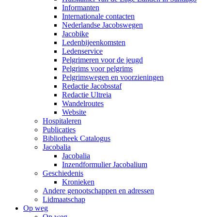
Informanten
Internationale contacten
Nederlandse Jacobswegen
Jacobike
Ledenbijeenkomsten
Ledenservice
Pelgrimeren voor de jeugd
Pelgrims voor pelgrims
Pelgrimswegen en voorzieningen
Redactie Jacobsstaf
Redactie Ultreia
Wandelroutes
Website
Hospitaleren
Publicaties
Bibliotheek Catalogus
Jacobalia
Jacobalia
Inzendformulier Jacobalium
Geschiedenis
Kronieken
Andere genootschappen en adressen
Lidmaatschap
Op weg
Op weg