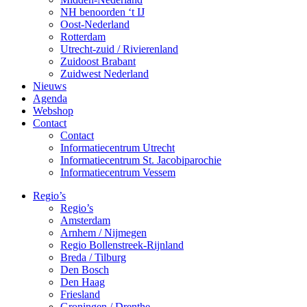
NH benoorden ‘t IJ
Oost-Nederland
Rotterdam
Utrecht-zuid / Rivierenland
Zuidoost Brabant
Zuidwest Nederland
Nieuws
Agenda
Webshop
Contact
Contact
Informatiecentrum Utrecht
Informatiecentrum St. Jacobiparochie
Informatiecentrum Vessem
Regio’s
Regio’s
Amsterdam
Arnhem / Nijmegen
Regio Bollenstreek-Rijnland
Breda / Tilburg
Den Bosch
Den Haag
Friesland
Groningen / Drenthe