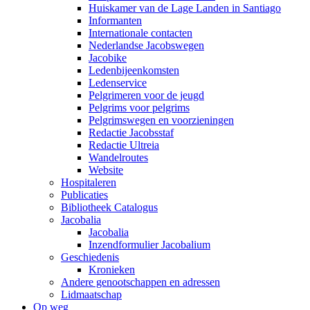
Huiskamer van de Lage Landen in Santiago
Informanten
Internationale contacten
Nederlandse Jacobswegen
Jacobike
Ledenbijeenkomsten
Ledenservice
Pelgrimeren voor de jeugd
Pelgrims voor pelgrims
Pelgrimswegen en voorzieningen
Redactie Jacobsstaf
Redactie Ultreia
Wandelroutes
Website
Hospitaleren
Publicaties
Bibliotheek Catalogus
Jacobalia
Jacobalia
Inzendformulier Jacobalium
Geschiedenis
Kronieken
Andere genootschappen en adressen
Lidmaatschap
Op weg