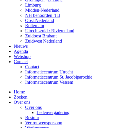
Limburg
Midden-Nederland
NH benoorden ‘t IJ
Oost-Nederland
Rotterdam
Utrecht-zuid / Rivierenland
Zuidoost Brabant
Zuidwest Nederland
Nieuws
Agenda
Webshop
Contact
Contact
Informatiecentrum Utrecht
Informatiecentrum St. Jacobiparochie
Informatiecentrum Vessem
Home
Zoeken
Over ons
Over ons
Ledenvergadering
Bestuur
Vertrouwenspersoon
Werkgroepen