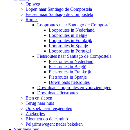
Op weg
Lopen naar Santiago de Compostela
Fietsen naar Santiago de Compostela
Routes
Looproutes naar Santiago de Compostela
Looproutes in Nederland
Looproutes in België
Looproutes in Frankrijk
Looproutes in Spanje
Looproutes in Portugal
Fietsroutes naar Santiago de Compostela
Fietsroutes in Nederland
Fietsroutes in België
Fietsroutes in Frankrijk
Fietsroutes in Spanje
Downloads fietsroutes
Downloads looproutes en voorzieningen
Downloads fietsroutes
Eten en slapen
Terug naar huis
Op zoek naar reisgenoten
Zoekertjes
Bloemen op de camino
Pelgrimswegen: nader bekeken
Spirituele reis