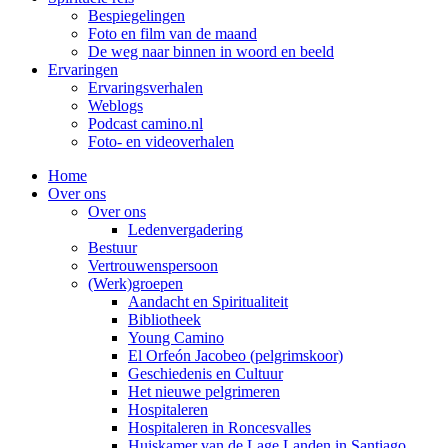
Bespiegelingen
Foto en film van de maand
De weg naar binnen in woord en beeld
Ervaringen
Ervaringsverhalen
Weblogs
Podcast camino.nl
Foto- en videoverhalen
Home
Over ons
Over ons
Ledenvergadering
Bestuur
Vertrouwenspersoon
(Werk)groepen
Aandacht en Spiritualiteit
Bibliotheek
Young Camino
El Orfeón Jacobeo (pelgrimskoor)
Geschiedenis en Cultuur
Het nieuwe pelgrimeren
Hospitaleren
Hospitaleren in Roncesvalles
Huiskamer van de Lage Landen in Santiago