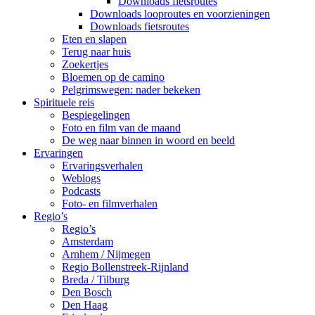
Downloads fietsroutes
Downloads looproutes en voorzieningen
Downloads fietsroutes
Eten en slapen
Terug naar huis
Zoekertjes
Bloemen op de camino
Pelgrimswegen: nader bekeken
Spirituele reis
Bespiegelingen
Foto en film van de maand
De weg naar binnen in woord en beeld
Ervaringen
Ervaringsverhalen
Weblogs
Podcasts
Foto- en filmverhalen
Regio’s
Regio’s
Amsterdam
Arnhem / Nijmegen
Regio Bollenstreek-Rijnland
Breda / Tilburg
Den Bosch
Den Haag