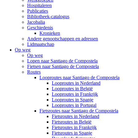
Hospitaleren
Publicaties
Bibliotheek-catalogus
Jacobalia
Geschiedenis
Kronieken
Andere genootschappen en adressen
Lidmaatschap
Op weg
Op weg
Lopen naar Santiago de Compostela
Fietsen naar Santiago de Compostela
Routes
Looproutes naar Santiago de Compostela
Looproutes in Nederland
Looproutes in België
Looproutes in Frankrijk
Looproutes in Spanje
Looproutes in Portugal
Fietsroutes naar Santiago de Compostela
Fietsroutes in Nederland
Fietsroutes in België
Fietsroutes in Frankrijk
Fietsroutes in Spanje