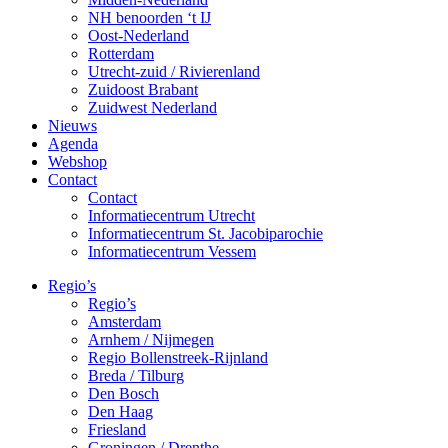
NH benoorden ‘t IJ
Oost-Nederland
Rotterdam
Utrecht-zuid / Rivierenland
Zuidoost Brabant
Zuidwest Nederland
Nieuws
Agenda
Webshop
Contact
Contact
Informatiecentrum Utrecht
Informatiecentrum St. Jacobiparochie
Informatiecentrum Vessem
Regio’s
Regio’s
Amsterdam
Arnhem / Nijmegen
Regio Bollenstreek-Rijnland
Breda / Tilburg
Den Bosch
Den Haag
Friesland
Groningen / Drenthe