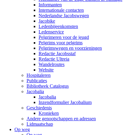
Informanten
Internationale contacten
Nederlandse Jacobswegen
Jacobike
Ledenbijeenkomsten
Ledenservice
Pelgrimeren voor de jeugd
Pelgrims voor pelgrims
Pelgrimswegen en voorzieningen
Redactie Jacobsstaf
Redactie Ultreia
Wandelroutes
Website
Hospitaleren
Publicaties
Bibliotheek Catalogus
Jacobalia
Jacobalia
Inzendformulier Jacobalium
Geschiedenis
Kronieken
Andere genootschappen en adressen
Lidmaatschap
Op weg
Op weg