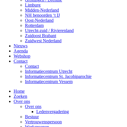
Limburg
Midden-Nederland
NH benoorden ‘t IJ
Oost-Nederland
Rotterdam
Utrecht-zuid / Rivierenland
Zuidoost Brabant
Zuidwest Nederland
Nieuws
Agenda
Webshop
Contact
Contact
Informatiecentrum Utrecht
Informatiecentrum St. Jacobiparochie
Informatiecentrum Vessem
Home
Zoeken
Over ons
Over ons
Ledenvergadering
Bestuur
Vertrouwenspersoon
Werkgroepen