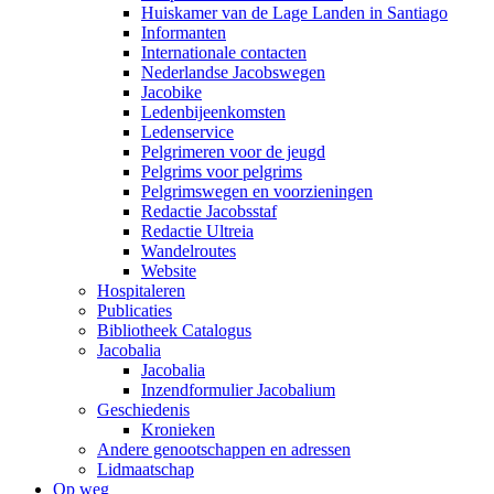
Huiskamer van de Lage Landen in Santiago
Informanten
Internationale contacten
Nederlandse Jacobswegen
Jacobike
Ledenbijeenkomsten
Ledenservice
Pelgrimeren voor de jeugd
Pelgrims voor pelgrims
Pelgrimswegen en voorzieningen
Redactie Jacobsstaf
Redactie Ultreia
Wandelroutes
Website
Hospitaleren
Publicaties
Bibliotheek Catalogus
Jacobalia
Jacobalia
Inzendformulier Jacobalium
Geschiedenis
Kronieken
Andere genootschappen en adressen
Lidmaatschap
Op weg