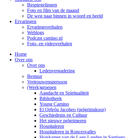
Bespiegelingen
Foto en film van de maand
De weg naar binnen in woord en beeld
Ervaringen
Ervaringsverhalen
Weblogs
Podcast camino.nl
Foto- en videoverhalen
Home
Over ons
Over ons
Ledenvergadering
Bestuur
Vertrouwenspersoon
(Werk)groepen
Aandacht en Spiritualiteit
Bibliotheek
Young Camino
El Orfeón Jacobeo (pelgrimskoor)
Geschiedenis en Cultuur
Het nieuwe pelgrimeren
Hospitaleren
Hospitaleren in Roncesvalles
Huiskamer van de Lage Landen in Santiago