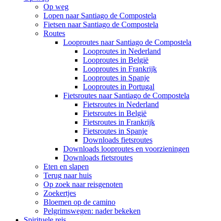
Op weg
Lopen naar Santiago de Compostela
Fietsen naar Santiago de Compostela
Routes
Looproutes naar Santiago de Compostela
Looproutes in Nederland
Looproutes in België
Looproutes in Frankrijk
Looproutes in Spanje
Looproutes in Portugal
Fietsroutes naar Santiago de Compostela
Fietsroutes in Nederland
Fietsroutes in België
Fietsroutes in Frankrijk
Fietsroutes in Spanje
Downloads fietsroutes
Downloads looproutes en voorzieningen
Downloads fietsroutes
Eten en slapen
Terug naar huis
Op zoek naar reisgenoten
Zoekertjes
Bloemen op de camino
Pelgrimswegen: nader bekeken
Spirituele reis