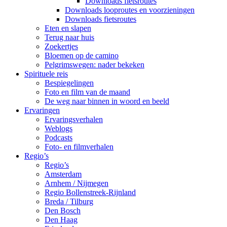
Downloads fietsroutes
Downloads looproutes en voorzieningen
Downloads fietsroutes
Eten en slapen
Terug naar huis
Zoekertjes
Bloemen op de camino
Pelgrimswegen: nader bekeken
Spirituele reis
Bespiegelingen
Foto en film van de maand
De weg naar binnen in woord en beeld
Ervaringen
Ervaringsverhalen
Weblogs
Podcasts
Foto- en filmverhalen
Regio’s
Regio’s
Amsterdam
Arnhem / Nijmegen
Regio Bollenstreek-Rijnland
Breda / Tilburg
Den Bosch
Den Haag