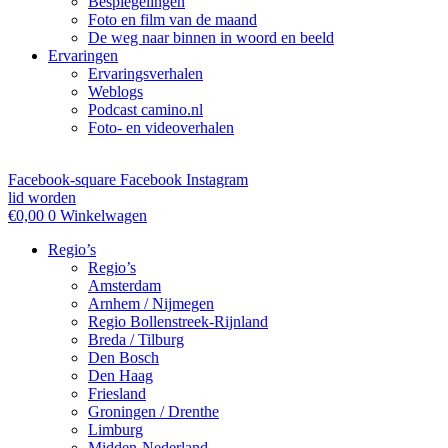
Bespiegelingen
Foto en film van de maand
De weg naar binnen in woord en beeld
Ervaringen
Ervaringsverhalen
Weblogs
Podcast camino.nl
Foto- en videoverhalen
Facebook-square
Facebook
Instagram
lid worden
€
0,00
0
Winkelwagen
Regio’s
Regio’s
Amsterdam
Arnhem / Nijmegen
Regio Bollenstreek-Rijnland
Breda / Tilburg
Den Bosch
Den Haag
Friesland
Groningen / Drenthe
Limburg
Midden-Nederland