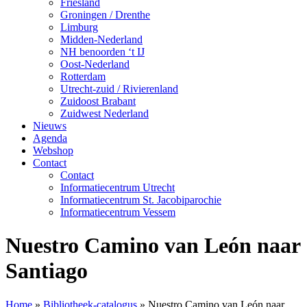
Friesland
Groningen / Drenthe
Limburg
Midden-Nederland
NH benoorden ‘t IJ
Oost-Nederland
Rotterdam
Utrecht-zuid / Rivierenland
Zuidoost Brabant
Zuidwest Nederland
Nieuws
Agenda
Webshop
Contact
Contact
Informatiecentrum Utrecht
Informatiecentrum St. Jacobiparochie
Informatiecentrum Vessem
Nuestro Camino van León naar
Santiago
Home
»
Bibliotheek-catalogus
»
Nuestro Camino van León naar