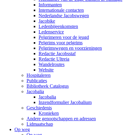
Informanten
Internationale contacten
Nederlandse Jacobswegen
Jacobike
Ledenbijeenkomsten
Ledenservice
Pelgrimeren voor de jeugd
Pelgrims voor pelgrims
Pelgrimswegen en voorzieningen
Redactie Jacobsstaf
Redactie Ultreia
Wandelroutes
Website
Hospitaleren
Publicaties
Bibliotheek Catalogus
Jacobalia
Jacobalia
Inzendformulier Jacobalium
Geschiedenis
Kronieken
Andere genootschappen en adressen
Lidmaatschap
Op weg
Op weg