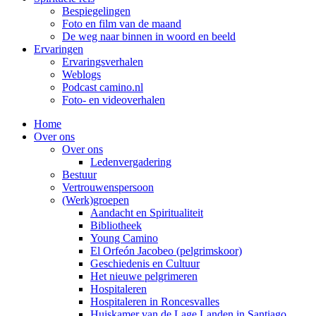
Bespiegelingen
Foto en film van de maand
De weg naar binnen in woord en beeld
Ervaringen
Ervaringsverhalen
Weblogs
Podcast camino.nl
Foto- en videoverhalen
Home
Over ons
Over ons
Ledenvergadering
Bestuur
Vertrouwenspersoon
(Werk)groepen
Aandacht en Spiritualiteit
Bibliotheek
Young Camino
El Orfeón Jacobeo (pelgrimskoor)
Geschiedenis en Cultuur
Het nieuwe pelgrimeren
Hospitaleren
Hospitaleren in Roncesvalles
Huiskamer van de Lage Landen in Santiago