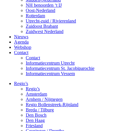
NH benoorden ‘t IJ
Oost-Nederland
Rotterdam
Utrecht-zuid / Rivierenland
Zuidoost Brabant
Zuidwest Nederland
Nieuws
Agenda
Webshop
Contact
Contact
Informatiecentrum Utrecht
Informatiecentrum St. Jacobiparochie
Informatiecentrum Vessem
Regio’s
Regio’s
Amsterdam
Arnhem / Nijmegen
Regio Bollenstreek-Rijnland
Breda / Tilburg
Den Bosch
Den Haag
Friesland
Groningen / Drenthe