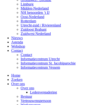
Limburg
Midden-Nederland
NH benoorden ‘t IJ
Oost-Nederland
Rotterdam
Utrecht-zuid / Rivierenland
Zuidoost Brabant
Zuidwest Nederland
Nieuws
Agenda
Webshop
Contact
Contact
Informatiecentrum Utrecht
Informatiecentrum St. Jacobiparochie
Informatiecentrum Vessem
Home
Zoeken
Over ons
Over ons
Ledenvergadering
Bestuur
Vertrouwenspersoon
Werkgroepen