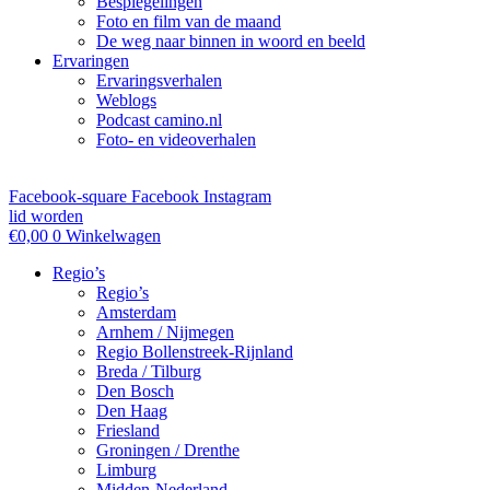
Bespiegelingen
Foto en film van de maand
De weg naar binnen in woord en beeld
Ervaringen
Ervaringsverhalen
Weblogs
Podcast camino.nl
Foto- en videoverhalen
Facebook-square
Facebook
Instagram
lid worden
€
0,00
0
Winkelwagen
Regio’s
Regio’s
Amsterdam
Arnhem / Nijmegen
Regio Bollenstreek-Rijnland
Breda / Tilburg
Den Bosch
Den Haag
Friesland
Groningen / Drenthe
Limburg
Midden-Nederland