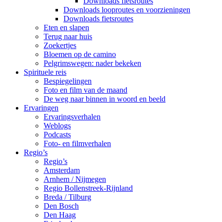
Downloads fietsroutes
Downloads looproutes en voorzieningen
Downloads fietsroutes
Eten en slapen
Terug naar huis
Zoekertjes
Bloemen op de camino
Pelgrimswegen: nader bekeken
Spirituele reis
Bespiegelingen
Foto en film van de maand
De weg naar binnen in woord en beeld
Ervaringen
Ervaringsverhalen
Weblogs
Podcasts
Foto- en filmverhalen
Regio’s
Regio’s
Amsterdam
Arnhem / Nijmegen
Regio Bollenstreek-Rijnland
Breda / Tilburg
Den Bosch
Den Haag