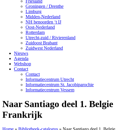
Friesland
Groningen / Drenthe
Limburg
Midden-Nederland
NH benoorden ‘t IJ
Oost-Nederland
Rotterdam
Utrecht-zuid / Rivierenland
Zuidoost Brabant
Zuidwest Nederland
Nieuws
Agenda
Webshop
Contact
Contact
Informatiecentrum Utrecht
Informatiecentrum St. Jacobiparochie
Informatiecentrum Vessem
Naar Santiago deel 1. Belgie
Frankrijk
Home
»
Bibliotheek-catalogus
»
Naar Santiago deel 1. Belgie