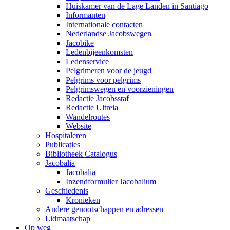
Huiskamer van de Lage Landen in Santiago
Informanten
Internationale contacten
Nederlandse Jacobswegen
Jacobike
Ledenbijeenkomsten
Ledenservice
Pelgrimeren voor de jeugd
Pelgrims voor pelgrims
Pelgrimswegen en voorzieningen
Redactie Jacobsstaf
Redactie Ultreia
Wandelroutes
Website
Hospitaleren
Publicaties
Bibliotheek Catalogus
Jacobalia
Jacobalia
Inzendformulier Jacobalium
Geschiedenis
Kronieken
Andere genootschappen en adressen
Lidmaatschap
Op weg