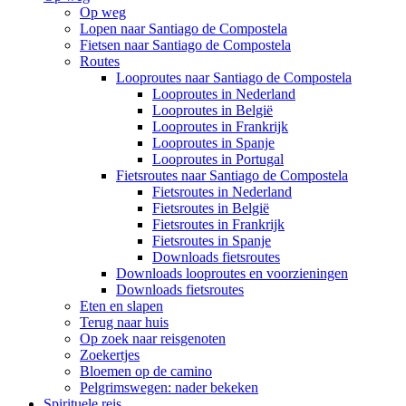
Op weg
Lopen naar Santiago de Compostela
Fietsen naar Santiago de Compostela
Routes
Looproutes naar Santiago de Compostela
Looproutes in Nederland
Looproutes in België
Looproutes in Frankrijk
Looproutes in Spanje
Looproutes in Portugal
Fietsroutes naar Santiago de Compostela
Fietsroutes in Nederland
Fietsroutes in België
Fietsroutes in Frankrijk
Fietsroutes in Spanje
Downloads fietsroutes
Downloads looproutes en voorzieningen
Downloads fietsroutes
Eten en slapen
Terug naar huis
Op zoek naar reisgenoten
Zoekertjes
Bloemen op de camino
Pelgrimswegen: nader bekeken
Spirituele reis