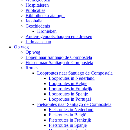
Hospitaleren
Publicaties
Bibliotheek-catalogus
Jacobalia
Geschiedenis
Kronieken
Andere genootschappen en adressen
Lidmaatschap
Op weg
Op weg
Lopen naar Santiago de Compostela
Fietsen naar Santiago de Compostela
Routes
Looproutes naar Santiago de Compostela
Looproutes in Nederland
Looproutes in België
Looproutes in Frankrijk
Looproutes in Spanje
Looproutes in Portugal
Fietsroutes naar Santiago de Compostela
Fietsroutes in Nederland
Fietsroutes in België
Fietsroutes in Frankrijk
Fietsroutes in Spanje