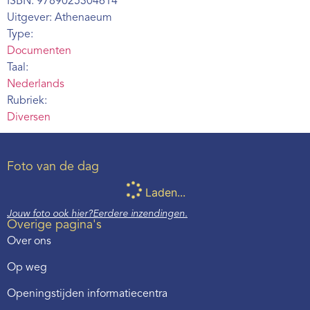
ISBN: 9789025304614
Uitgever: Athenaeum
Type:
Documenten
Taal:
Nederlands
Rubriek:
Diversen
Foto van de dag
Laden...
Jouw foto ook hier?
Eerdere inzendingen.
Overige pagina's
Over ons
Op weg
Openingstijden informatiecentra