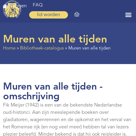
FAQ
inloggen
lid worden
Home
Muren van alle tijden
Zoeken
Home
»
Bibliotheek-catalogus
»
Muren van alle tijden
Over ons
Op weg
Spirituele reis
Muren van alle tijden -
Ervaringen
omschrijving
Regio’s
Fik Meijer (1942) is een van de bekendste Nederlandse
oud-historici. Aan zijn meeslepende boeken over
Nieuws
gladiatoren, wagenrennen en de opkomst en het verval van
het Romeinse rijk (en nog veel meer) hebben tal van lezers
Agenda
plezier beleefd. Minder bekend is dat hij ook reisleider is.