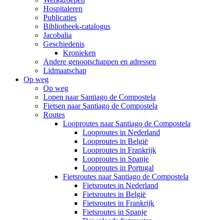
Hospitaleren
Publicaties
Bibliotheek-catalogus
Jacobalia
Geschiedenis
Kronieken
Andere genootschappen en adressen
Lidmaatschap
Op weg
Op weg
Lopen naar Santiago de Compostela
Fietsen naar Santiago de Compostela
Routes
Looproutes naar Santiago de Compostela
Looproutes in Nederland
Looproutes in België
Looproutes in Frankrijk
Looproutes in Spanje
Looproutes in Portugal
Fietsroutes naar Santiago de Compostela
Fietsroutes in Nederland
Fietsroutes in België
Fietsroutes in Frankrijk
Fietsroutes in Spanje