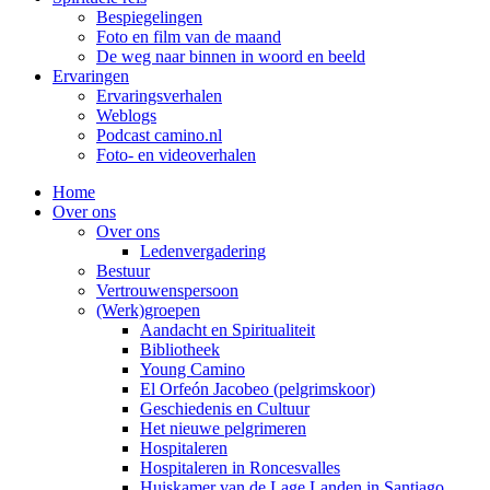
Bespiegelingen
Foto en film van de maand
De weg naar binnen in woord en beeld
Ervaringen
Ervaringsverhalen
Weblogs
Podcast camino.nl
Foto- en videoverhalen
Home
Over ons
Over ons
Ledenvergadering
Bestuur
Vertrouwenspersoon
(Werk)groepen
Aandacht en Spiritualiteit
Bibliotheek
Young Camino
El Orfeón Jacobeo (pelgrimskoor)
Geschiedenis en Cultuur
Het nieuwe pelgrimeren
Hospitaleren
Hospitaleren in Roncesvalles
Huiskamer van de Lage Landen in Santiago