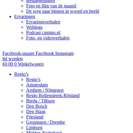
Bespiegelingen
Foto en film van de maand
De weg naar binnen in woord en beeld
Ervaringen
Ervaringsverhalen
Weblogs
Podcast camino.nl
Foto- en videoverhalen
Facebook-square
Facebook
Instagram
lid worden
€
0,00
0
Winkelwagen
Regio’s
Regio’s
Amsterdam
Arnhem / Nijmegen
Regio Bollenstreek-Rijnland
Breda / Tilburg
Den Bosch
Den Haag
Friesland
Groningen / Drenthe
Limburg
Midden-Nederland