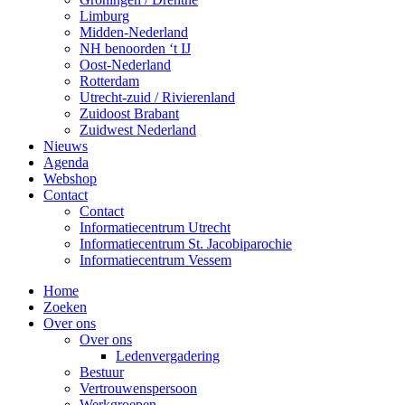
Limburg
Midden-Nederland
NH benoorden ‘t IJ
Oost-Nederland
Rotterdam
Utrecht-zuid / Rivierenland
Zuidoost Brabant
Zuidwest Nederland
Nieuws
Agenda
Webshop
Contact
Contact
Informatiecentrum Utrecht
Informatiecentrum St. Jacobiparochie
Informatiecentrum Vessem
Home
Zoeken
Over ons
Over ons
Ledenvergadering
Bestuur
Vertrouwenspersoon
Werkgroepen