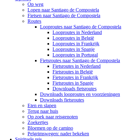
Op weg
Lopen naar Santiago de Compostela
Fietsen naar Santiago de Compostela
Routes
Looproutes naar Santiago de Compostela
Looproutes in Nederland
Looproutes in België
Looproutes in Frankrijk
Looproutes in Spanje
Looproutes in Portugal
Fietsroutes naar Santiago de Compostela
Fietsroutes in Nederland
Fietsroutes in België
Fietsroutes in Frankrijk
Fietsroutes in Spanje
Downloads fietsroutes
Downloads looproutes en voorzieningen
Downloads fietsroutes
Eten en slapen
Terug naar huis
Op zoek naar reisgenoten
Zoekertjes
Bloemen op de camino
Pelgrimswegen: nader bekeken
Spirituele reis