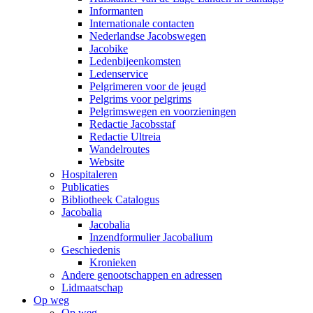
Informanten
Internationale contacten
Nederlandse Jacobswegen
Jacobike
Ledenbijeenkomsten
Ledenservice
Pelgrimeren voor de jeugd
Pelgrims voor pelgrims
Pelgrimswegen en voorzieningen
Redactie Jacobsstaf
Redactie Ultreia
Wandelroutes
Website
Hospitaleren
Publicaties
Bibliotheek Catalogus
Jacobalia
Jacobalia
Inzendformulier Jacobalium
Geschiedenis
Kronieken
Andere genootschappen en adressen
Lidmaatschap
Op weg
Op weg