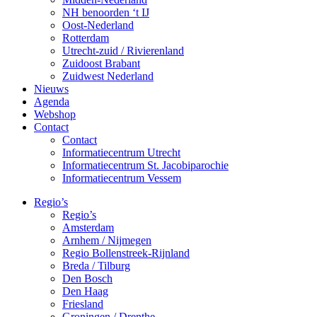
NH benoorden ‘t IJ
Oost-Nederland
Rotterdam
Utrecht-zuid / Rivierenland
Zuidoost Brabant
Zuidwest Nederland
Nieuws
Agenda
Webshop
Contact
Contact
Informatiecentrum Utrecht
Informatiecentrum St. Jacobiparochie
Informatiecentrum Vessem
Regio’s
Regio’s
Amsterdam
Arnhem / Nijmegen
Regio Bollenstreek-Rijnland
Breda / Tilburg
Den Bosch
Den Haag
Friesland
Groningen / Drenthe