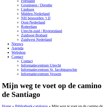
Friesland
Groningen / Drenthe
Limburg
Midden-Nederland
NH benoorden ‘t IJ
Oost-Nederland
Rotterdam
Utrecht-zuid / Rivierenland
Zuidoost Brabant
Zuidwest Nederland
Nieuws
Agenda
Webshop
Contact
Contact
Informatiecentrum Utrecht
Informatiecentrum St. Jacobiparochie
Informatiecentrum Vessem
Mijn weg te voet op de camino
de Santiago
Home
»
Bibliotheek-catalogus
»
Mijn weg te voet op de camino de