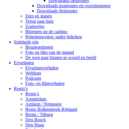
Downloads fietsroutes
Downloads looproutes en voorzieningen
Downloads fietsroutes
Eten en slapen
Terug naar huis
Zoekertjes
Bloemen op de camino
Pelgrimswegen: nader bekeken
Spirituele reis
Bespiegelingen
Foto en film van de maand
De weg naar binnen in woord en beeld
Ervaringen
Ervaringsverhalen
Weblogs
Podcasts
Foto- en filmverhalen
Regio’s
Regio’s
Amsterdam
Arnhem / Nijmegen
Regio Bollenstreek-Rijnland
Breda / Tilburg
Den Bosch
Den Haag