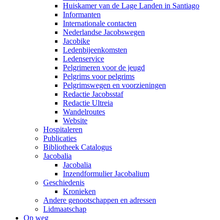
Huiskamer van de Lage Landen in Santiago
Informanten
Internationale contacten
Nederlandse Jacobswegen
Jacobike
Ledenbijeenkomsten
Ledenservice
Pelgrimeren voor de jeugd
Pelgrims voor pelgrims
Pelgrimswegen en voorzieningen
Redactie Jacobsstaf
Redactie Ultreia
Wandelroutes
Website
Hospitaleren
Publicaties
Bibliotheek Catalogus
Jacobalia
Jacobalia
Inzendformulier Jacobalium
Geschiedenis
Kronieken
Andere genootschappen en adressen
Lidmaatschap
Op weg