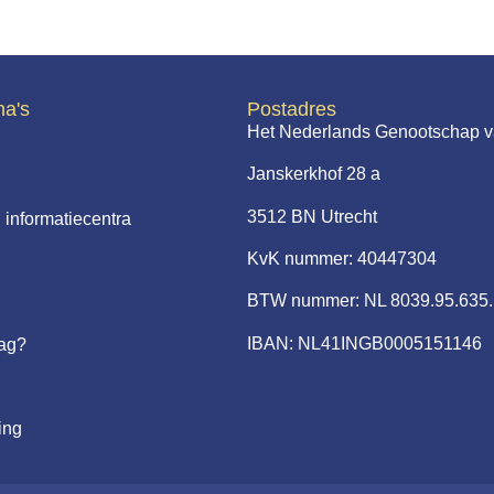
na's
Postadres
Het Nederlands Genootschap v
Janskerkhof 28 a
3512 BN Utrecht
 informatiecentra
KvK nummer: 40447304
BTW nummer: NL 8039.95.635
IBAN: NL41INGB0005151146
aag?
ing