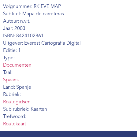
Webshop
Volgnummer: RK EVE MAP
Subtitel: Mapa de carreteras
Contact
Auteur: n.v.t.
Jaar: 2003
ISBN: 8424102861
Uitgever: Everest Cartografia Digital
Editie: 1
Type:
Documenten
Taal:
Spaans
Land: Spanje
Rubriek:
Routegidsen
Sub rubriek: Kaarten
Trefwoord:
Routekaart