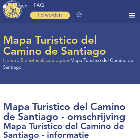
FAQ
inloggen
lid worden
Home
Mapa Turistico del
Zoeken
Camino de Santiago
Over ons
Home
»
Bibliotheek-catalogus
»
Mapa Turistico del Camino de
Santiago
Op weg
Spirituele reis
Ervaringen
Mapa Turistico del Camino
Regio’s
de Santiago - omschrijving
Nieuws
Mapa Turistico del Camino de
Agenda
Santiago - informatie