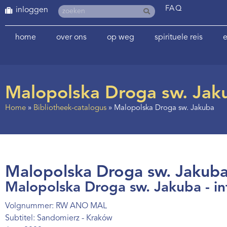
FAQ
inloggen
home
over ons
op weg
spirituele reis
e
Malopolska Droga sw. Jak
Home
»
Bibliotheek-catalogus
»
Malopolska Droga sw. Jakuba
Malopolska Droga sw. Jakuba 
Malopolska Droga sw. Jakuba - in
Volgnummer: RW ANO MAL
Subtitel: Sandomierz - Kraków