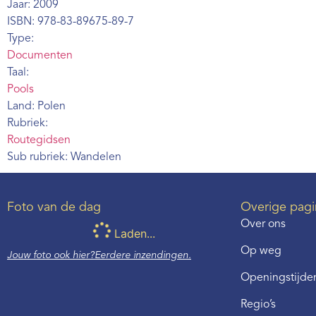
Jaar: 2009
ISBN: 978-83-89675-89-7
Type:
Documenten
Taal:
Pools
Land: Polen
Rubriek:
Routegidsen
Sub rubriek: Wandelen
Foto van de dag
Overige pagi
Over ons
Laden...
Op weg
Jouw foto ook hier?
Eerdere inzendingen.
Openingstijden
Regio’s