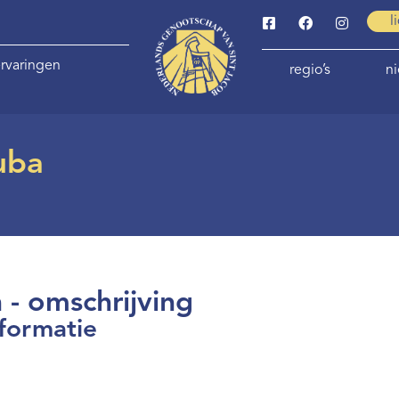
l
rvaringen
regio’s
n
uba
- omschrijving
formatie