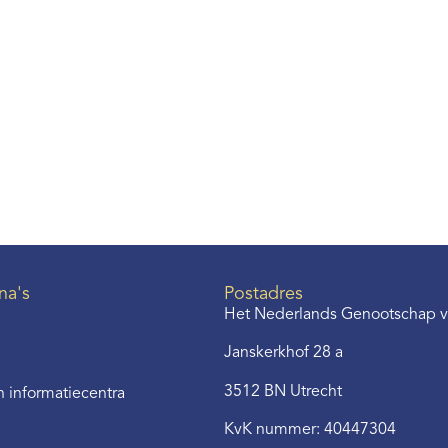
na's
Postadres
Het Nederlands Genootschap v
Janskerkhof 28 a
3512 BN Utrecht
 informatiecentra
KvK nummer: 40447304