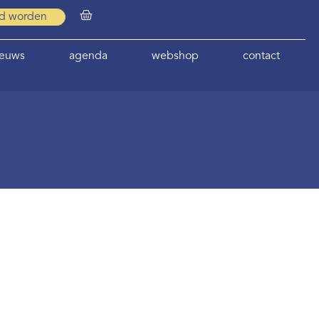
id worden
ieuws
agenda
webshop
contact