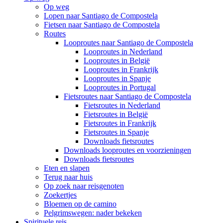
Op weg
Lopen naar Santiago de Compostela
Fietsen naar Santiago de Compostela
Routes
Looproutes naar Santiago de Compostela
Looproutes in Nederland
Looproutes in België
Looproutes in Frankrijk
Looproutes in Spanje
Looproutes in Portugal
Fietsroutes naar Santiago de Compostela
Fietsroutes in Nederland
Fietsroutes in België
Fietsroutes in Frankrijk
Fietsroutes in Spanje
Downloads fietsroutes
Downloads looproutes en voorzieningen
Downloads fietsroutes
Eten en slapen
Terug naar huis
Op zoek naar reisgenoten
Zoekertjes
Bloemen op de camino
Pelgrimswegen: nader bekeken
Spirituele reis