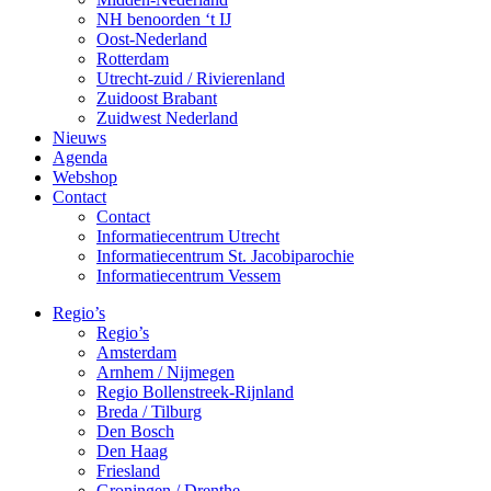
NH benoorden ‘t IJ
Oost-Nederland
Rotterdam
Utrecht-zuid / Rivierenland
Zuidoost Brabant
Zuidwest Nederland
Nieuws
Agenda
Webshop
Contact
Contact
Informatiecentrum Utrecht
Informatiecentrum St. Jacobiparochie
Informatiecentrum Vessem
Regio’s
Regio’s
Amsterdam
Arnhem / Nijmegen
Regio Bollenstreek-Rijnland
Breda / Tilburg
Den Bosch
Den Haag
Friesland
Groningen / Drenthe