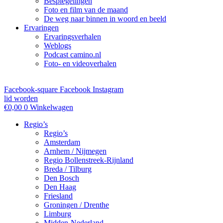
Bespiegelingen
Foto en film van de maand
De weg naar binnen in woord en beeld
Ervaringen
Ervaringsverhalen
Weblogs
Podcast camino.nl
Foto- en videoverhalen
Facebook-square
Facebook
Instagram
lid worden
€
0,00
0
Winkelwagen
Regio’s
Regio’s
Amsterdam
Arnhem / Nijmegen
Regio Bollenstreek-Rijnland
Breda / Tilburg
Den Bosch
Den Haag
Friesland
Groningen / Drenthe
Limburg
Midden-Nederland