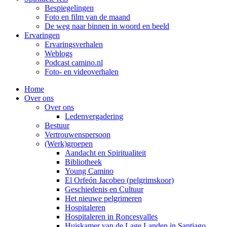
Bespiegelingen
Foto en film van de maand
De weg naar binnen in woord en beeld
Ervaringen
Ervaringsverhalen
Weblogs
Podcast camino.nl
Foto- en videoverhalen
Home
Over ons
Over ons
Ledenvergadering
Bestuur
Vertrouwenspersoon
(Werk)groepen
Aandacht en Spiritualiteit
Bibliotheek
Young Camino
El Orfeón Jacobeo (pelgrimskoor)
Geschiedenis en Cultuur
Het nieuwe pelgrimeren
Hospitaleren
Hospitaleren in Roncesvalles
Huiskamer van de Lage Landen in Santiago