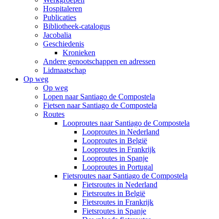
Hospitaleren
Publicaties
Bibliotheek-catalogus
Jacobalia
Geschiedenis
Kronieken
Andere genootschappen en adressen
Lidmaatschap
Op weg
Op weg
Lopen naar Santiago de Compostela
Fietsen naar Santiago de Compostela
Routes
Looproutes naar Santiago de Compostela
Looproutes in Nederland
Looproutes in België
Looproutes in Frankrijk
Looproutes in Spanje
Looproutes in Portugal
Fietsroutes naar Santiago de Compostela
Fietsroutes in Nederland
Fietsroutes in België
Fietsroutes in Frankrijk
Fietsroutes in Spanje