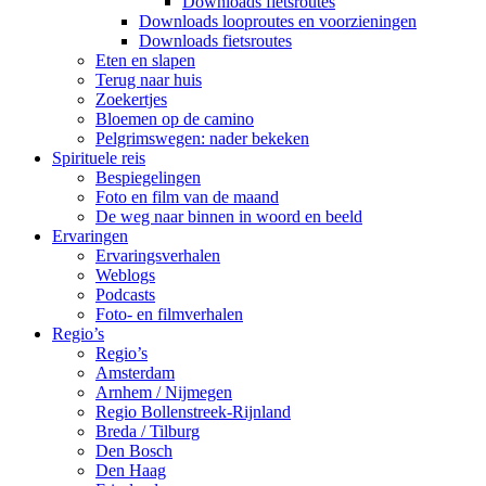
Downloads fietsroutes
Downloads looproutes en voorzieningen
Downloads fietsroutes
Eten en slapen
Terug naar huis
Zoekertjes
Bloemen op de camino
Pelgrimswegen: nader bekeken
Spirituele reis
Bespiegelingen
Foto en film van de maand
De weg naar binnen in woord en beeld
Ervaringen
Ervaringsverhalen
Weblogs
Podcasts
Foto- en filmverhalen
Regio’s
Regio’s
Amsterdam
Arnhem / Nijmegen
Regio Bollenstreek-Rijnland
Breda / Tilburg
Den Bosch
Den Haag