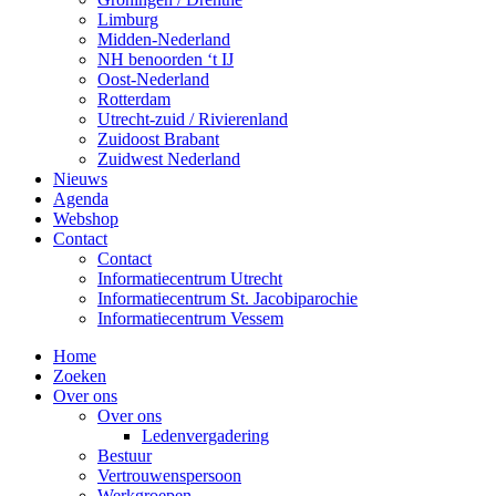
Limburg
Midden-Nederland
NH benoorden ‘t IJ
Oost-Nederland
Rotterdam
Utrecht-zuid / Rivierenland
Zuidoost Brabant
Zuidwest Nederland
Nieuws
Agenda
Webshop
Contact
Contact
Informatiecentrum Utrecht
Informatiecentrum St. Jacobiparochie
Informatiecentrum Vessem
Home
Zoeken
Over ons
Over ons
Ledenvergadering
Bestuur
Vertrouwenspersoon
Werkgroepen