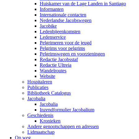
Huiskamer van de Lage Landen in Santiago
Informanten
Internationale contacten
Nederlandse Jacobswegen
Jacobike
Ledenbijeenkomsten
Ledenservice
Pelgrimeren voor de jeugd
Pelgrims voor pelgrims
Pelgrimswegen en voorzieningen
Redactie Jacobsstaf
Redactie Ultreia
Wandelroutes
Website
Hospitaleren
Publicaties
Bibliotheek Catalogus
Jacobalia
Jacobalia
Inzendformulier Jacobalium
Geschiedenis
Kronieken
Andere genootschappen en adressen
Lidmaatschap
Op weg