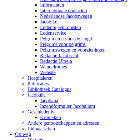
Informanten
Internationale contacten
Nederlandse Jacobswegen
Jacobike
Ledenbijeenkomsten
Ledenservice
Pelgrimeren voor de jeugd
Pelgrims voor pelgrims
Pelgrimswegen en voorzieningen
Redactie Jacobsstaf
Redactie Ultreia
Wandelroutes
Website
Hospitaleren
Publicaties
Bibliotheek Catalogus
Jacobalia
Jacobalia
Inzendformulier Jacobalium
Geschiedenis
Kronieken
Andere genootschappen en adressen
Lidmaatschap
Op weg
Op weg