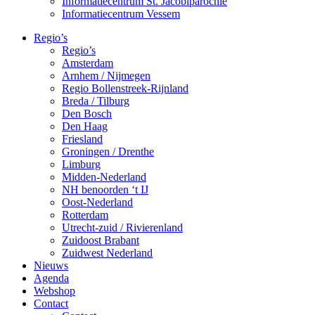
Informatiecentrum St. Jacobiparochie
Informatiecentrum Vessem
Regio’s
Regio’s
Amsterdam
Arnhem / Nijmegen
Regio Bollenstreek-Rijnland
Breda / Tilburg
Den Bosch
Den Haag
Friesland
Groningen / Drenthe
Limburg
Midden-Nederland
NH benoorden ‘t IJ
Oost-Nederland
Rotterdam
Utrecht-zuid / Rivierenland
Zuidoost Brabant
Zuidwest Nederland
Nieuws
Agenda
Webshop
Contact