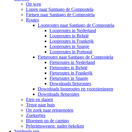
Op weg
Lopen naar Santiago de Compostela
Fietsen naar Santiago de Compostela
Routes
Looproutes naar Santiago de Compostela
Looproutes in Nederland
Looproutes in België
Looproutes in Frankrijk
Looproutes in Spanje
Looproutes in Portugal
Fietsroutes naar Santiago de Compostela
Fietsroutes in Nederland
Fietsroutes in België
Fietsroutes in Frankrijk
Fietsroutes in Spanje
Downloads fietsroutes
Downloads looproutes en voorzieningen
Downloads fietsroutes
Eten en slapen
Terug naar huis
Op zoek naar reisgenoten
Zoekertjes
Bloemen op de camino
Pelgrimswegen: nader bekeken
Spirituele reis