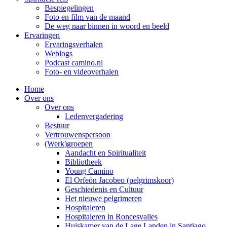
Bespiegelingen
Foto en film van de maand
De weg naar binnen in woord en beeld
Ervaringen
Ervaringsverhalen
Weblogs
Podcast camino.nl
Foto- en videoverhalen
Home
Over ons
Over ons
Ledenvergadering
Bestuur
Vertrouwenspersoon
(Werk)groepen
Aandacht en Spiritualiteit
Bibliotheek
Young Camino
El Orfeón Jacobeo (pelgrimskoor)
Geschiedenis en Cultuur
Het nieuwe pelgrimeren
Hospitaleren
Hospitaleren in Roncesvalles
Huiskamer van de Lage Landen in Santiago