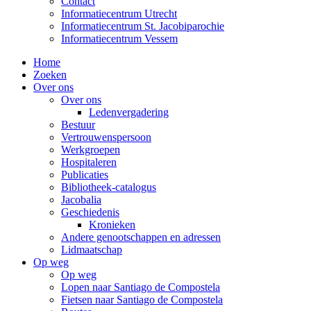
Contact
Informatiecentrum Utrecht
Informatiecentrum St. Jacobiparochie
Informatiecentrum Vessem
Home
Zoeken
Over ons
Over ons
Ledenvergadering
Bestuur
Vertrouwenspersoon
Werkgroepen
Hospitaleren
Publicaties
Bibliotheek-catalogus
Jacobalia
Geschiedenis
Kronieken
Andere genootschappen en adressen
Lidmaatschap
Op weg
Op weg
Lopen naar Santiago de Compostela
Fietsen naar Santiago de Compostela