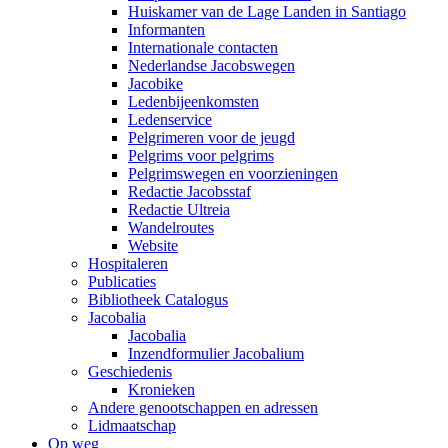
Huiskamer van de Lage Landen in Santiago
Informanten
Internationale contacten
Nederlandse Jacobswegen
Jacobike
Ledenbijeenkomsten
Ledenservice
Pelgrimeren voor de jeugd
Pelgrims voor pelgrims
Pelgrimswegen en voorzieningen
Redactie Jacobsstaf
Redactie Ultreia
Wandelroutes
Website
Hospitaleren
Publicaties
Bibliotheek Catalogus
Jacobalia
Jacobalia
Inzendformulier Jacobalium
Geschiedenis
Kronieken
Andere genootschappen en adressen
Lidmaatschap
Op weg