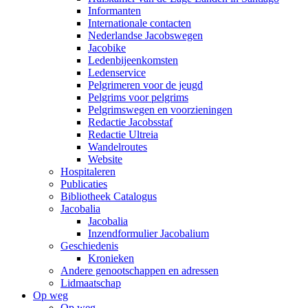
Informanten
Internationale contacten
Nederlandse Jacobswegen
Jacobike
Ledenbijeenkomsten
Ledenservice
Pelgrimeren voor de jeugd
Pelgrims voor pelgrims
Pelgrimswegen en voorzieningen
Redactie Jacobsstaf
Redactie Ultreia
Wandelroutes
Website
Hospitaleren
Publicaties
Bibliotheek Catalogus
Jacobalia
Jacobalia
Inzendformulier Jacobalium
Geschiedenis
Kronieken
Andere genootschappen en adressen
Lidmaatschap
Op weg
Op weg