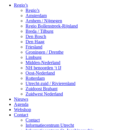
Regio’s
Regio’s
Amsterdam
Arnhem / Nijmegen
Regio Bollenstreek-Rijnland
Breda / Tilburg
Den Bosch
Den Haag
Friesland
Groningen / Drenthe
Limburg
Midden-Nederland
NH benoorden ‘t IJ
Oost-Nederland
Rotterdam
Utrecht-zuid / Rivierenland
Zuidoost Brabant
Zuidwest Nederland
Nieuws
Agenda
Webshop
Contact
Contact
Informatiecentrum Utrecht