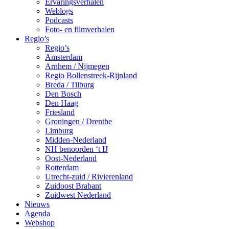
Ervaringsverhalen
Weblogs
Podcasts
Foto- en filmverhalen
Regio’s
Regio’s
Amsterdam
Arnhem / Nijmegen
Regio Bollenstreek-Rijnland
Breda / Tilburg
Den Bosch
Den Haag
Friesland
Groningen / Drenthe
Limburg
Midden-Nederland
NH benoorden ‘t IJ
Oost-Nederland
Rotterdam
Utrecht-zuid / Rivierenland
Zuidoost Brabant
Zuidwest Nederland
Nieuws
Agenda
Webshop