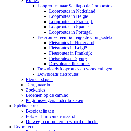
Routes
Looproutes naar Santiago de Compostela
Looproutes in Nederland
Looproutes in België
Looproutes in Frankrijk
Looproutes in Spanje
Looproutes in Portugal
Fietsroutes naar Santiago de Compostela
Fietsroutes in Nederland
Fietsroutes in België
Fietsroutes in Frankrijk
Fietsroutes in Spanje
Downloads fietsroutes
Downloads looproutes en voorzieningen
Downloads fietsroutes
Eten en slapen
Terug naar huis
Zoekertjes
Bloemen op de camino
Pelgrimswegen: nader bekeken
Spirituele reis
Bespiegelingen
Foto en film van de maand
De weg naar binnen in woord en beeld
Ervaringen