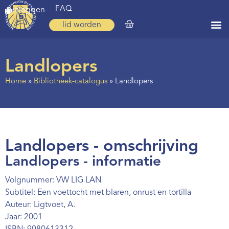
FAQ
inloggen
lid worden
Home
Landlopers
Zoeken
Home
»
Bibliotheek-catalogus
»
Landlopers
Over ons
Op weg
Spirituele reis
Landlopers - omschrijving
Ervaringen
Landlopers - informatie
Regio’s
Volgnummer: VW LIG LAN
Subtitel: Een voettocht met blaren, onrust en tortilla
Nieuws
Auteur: Ligtvoet, A.
Jaar: 2001
Agenda