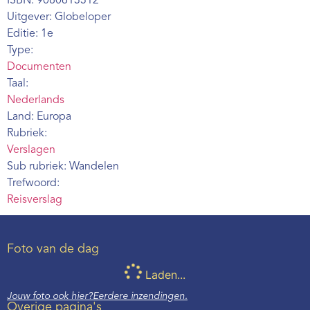
ISBN: 9080613312
Webshop
Uitgever: Globeloper
Editie: 1e
Contact
Type:
Documenten
Taal:
Nederlands
Land: Europa
Rubriek:
Verslagen
Sub rubriek: Wandelen
Trefwoord:
Reisverslag
Foto van de dag
Laden...
Jouw foto ook hier?
Eerdere inzendingen.
Overige pagina's