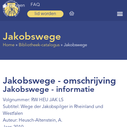
FAQ
inloggen
lid worden
Home
Jakobswege
Zoeken
Home
»
Bibliotheek-catalogus
»
Jakobswege
Over ons
Op weg
Spirituele reis
Jakobswege - omschrijving
Ervaringen
Jakobswege - informatie
Regio’s
Volgnummer: RW HEU JAK LS
Subtitel: Wege der Jakobspilger in Rheinland und
Nieuws
Westfalen
Auteur: Heusch-Altenstein, A.
Agenda