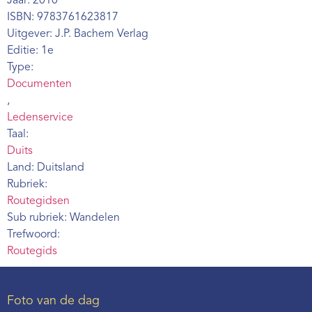
Jaar: 2010
Webshop
ISBN: 9783761623817
Uitgever: J.P. Bachem Verlag
Contact
Editie: 1e
Type:
Documenten
,
Ledenservice
Taal:
Duits
Land: Duitsland
Rubriek:
Routegidsen
Sub rubriek: Wandelen
Trefwoord:
Routegids
Foto van de dag