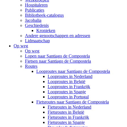
Hospitaleren
Publicaties
Bibliotheek-catalogus
Jacobalia
Geschiedenis
Kronieken
Andere genootschappen en adressen
Lidmaatschap
Op weg
Op weg
Lopen naar Santiago de Compostela
Fietsen naar Santiago de Compostela
Routes
Looproutes naar Santiago de Compostela
Looproutes in Nederland
Looproutes in België
Looproutes in Frankrijk
Looproutes in Spanje
Looproutes in Portugal
Fietsroutes naar Santiago de Compostela
Fietsroutes in Nederland
Fietsroutes in België
Fietsroutes in Frankrijk
Fietsroutes in Spanje