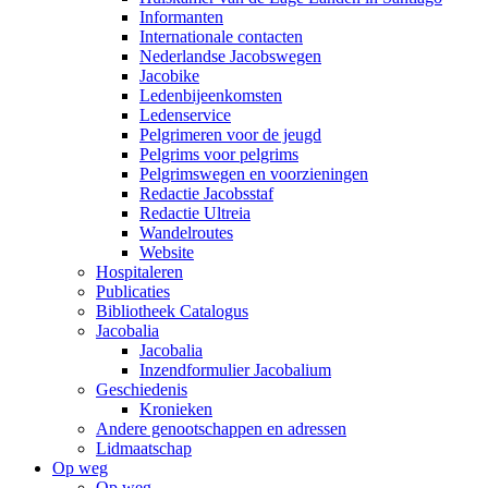
Informanten
Internationale contacten
Nederlandse Jacobswegen
Jacobike
Ledenbijeenkomsten
Ledenservice
Pelgrimeren voor de jeugd
Pelgrims voor pelgrims
Pelgrimswegen en voorzieningen
Redactie Jacobsstaf
Redactie Ultreia
Wandelroutes
Website
Hospitaleren
Publicaties
Bibliotheek Catalogus
Jacobalia
Jacobalia
Inzendformulier Jacobalium
Geschiedenis
Kronieken
Andere genootschappen en adressen
Lidmaatschap
Op weg
Op weg