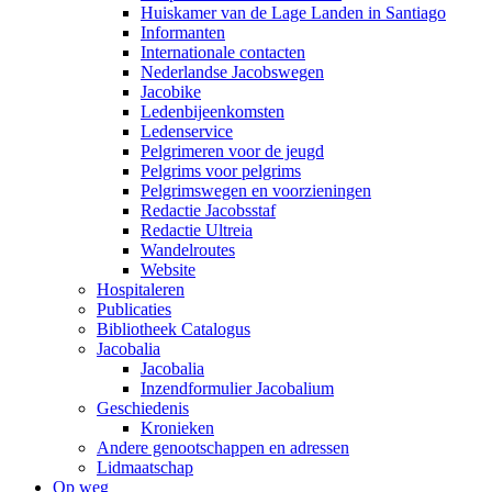
Huiskamer van de Lage Landen in Santiago
Informanten
Internationale contacten
Nederlandse Jacobswegen
Jacobike
Ledenbijeenkomsten
Ledenservice
Pelgrimeren voor de jeugd
Pelgrims voor pelgrims
Pelgrimswegen en voorzieningen
Redactie Jacobsstaf
Redactie Ultreia
Wandelroutes
Website
Hospitaleren
Publicaties
Bibliotheek Catalogus
Jacobalia
Jacobalia
Inzendformulier Jacobalium
Geschiedenis
Kronieken
Andere genootschappen en adressen
Lidmaatschap
Op weg