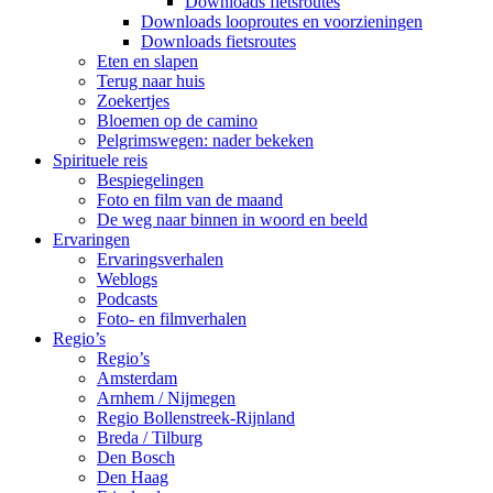
Downloads fietsroutes
Downloads looproutes en voorzieningen
Downloads fietsroutes
Eten en slapen
Terug naar huis
Zoekertjes
Bloemen op de camino
Pelgrimswegen: nader bekeken
Spirituele reis
Bespiegelingen
Foto en film van de maand
De weg naar binnen in woord en beeld
Ervaringen
Ervaringsverhalen
Weblogs
Podcasts
Foto- en filmverhalen
Regio’s
Regio’s
Amsterdam
Arnhem / Nijmegen
Regio Bollenstreek-Rijnland
Breda / Tilburg
Den Bosch
Den Haag