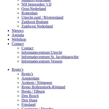
NH benoorden ‘t IJ
Oost-Nederland
Rotterdam
Utrecht-zuid / Rivierenland
Zuidoost Brabant
Zuidwest Nederland
Nieuws
Agenda
Webshop
Contact
Contact
Informatiecentrum Utrecht
Informatiecentrum St. Jacobiparochie
Informatiecentrum Vessem
Regio’s
Regio’s
Amsterdam
Arnhem / Nijmegen
Regio Bollenstreek-Rijnland
Breda / Tilburg
Den Bosch
Den Haag
Friesland
Groningen / Drenthe