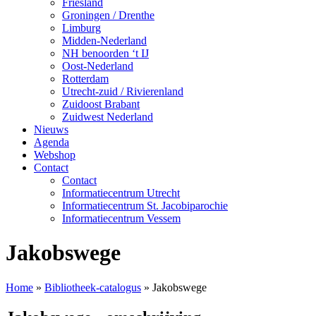
Friesland
Groningen / Drenthe
Limburg
Midden-Nederland
NH benoorden ‘t IJ
Oost-Nederland
Rotterdam
Utrecht-zuid / Rivierenland
Zuidoost Brabant
Zuidwest Nederland
Nieuws
Agenda
Webshop
Contact
Contact
Informatiecentrum Utrecht
Informatiecentrum St. Jacobiparochie
Informatiecentrum Vessem
Jakobswege
Home
»
Bibliotheek-catalogus
»
Jakobswege