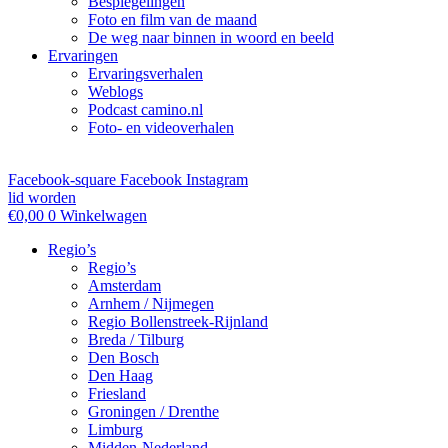
Bespiegelingen
Foto en film van de maand
De weg naar binnen in woord en beeld
Ervaringen
Ervaringsverhalen
Weblogs
Podcast camino.nl
Foto- en videoverhalen
Facebook-square
Facebook
Instagram
lid worden
€
0,00
0
Winkelwagen
Regio’s
Regio’s
Amsterdam
Arnhem / Nijmegen
Regio Bollenstreek-Rijnland
Breda / Tilburg
Den Bosch
Den Haag
Friesland
Groningen / Drenthe
Limburg
Midden-Nederland