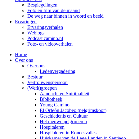
Bespiegelingen
Foto en film van de maand
De weg naar binnen in woord en beeld
Ervaringen
Ervaringsverhalen
Weblogs
Podcast camino.nl
Foto- en videoverhalen
Home
Over ons
Over ons
Ledenvergadering
Bestuur
Vertrouwenspersoon
(Werk)groepen
Aandacht en Spiritualiteit
Bibliotheek
Young Camino
El Orfeón Jacobeo (pelgrimskoor)
Geschiedenis en Cultuur
Het nieuwe pelgrimeren
Hospitaleren
Hospitaleren in Roncesvalles
Huiskamer van de Lage Landen in Santiago