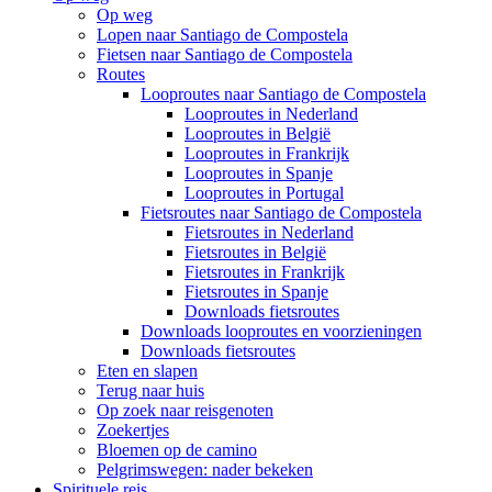
Op weg
Lopen naar Santiago de Compostela
Fietsen naar Santiago de Compostela
Routes
Looproutes naar Santiago de Compostela
Looproutes in Nederland
Looproutes in België
Looproutes in Frankrijk
Looproutes in Spanje
Looproutes in Portugal
Fietsroutes naar Santiago de Compostela
Fietsroutes in Nederland
Fietsroutes in België
Fietsroutes in Frankrijk
Fietsroutes in Spanje
Downloads fietsroutes
Downloads looproutes en voorzieningen
Downloads fietsroutes
Eten en slapen
Terug naar huis
Op zoek naar reisgenoten
Zoekertjes
Bloemen op de camino
Pelgrimswegen: nader bekeken
Spirituele reis