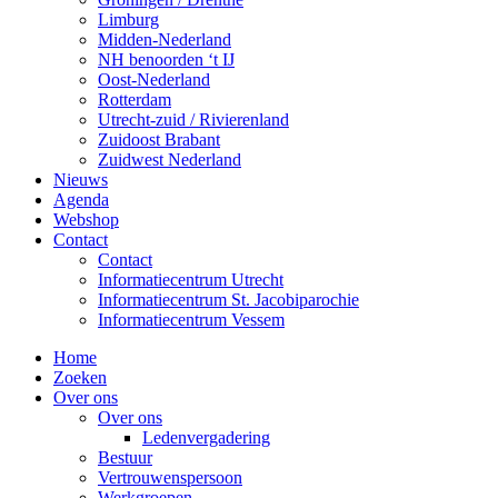
Limburg
Midden-Nederland
NH benoorden ‘t IJ
Oost-Nederland
Rotterdam
Utrecht-zuid / Rivierenland
Zuidoost Brabant
Zuidwest Nederland
Nieuws
Agenda
Webshop
Contact
Contact
Informatiecentrum Utrecht
Informatiecentrum St. Jacobiparochie
Informatiecentrum Vessem
Home
Zoeken
Over ons
Over ons
Ledenvergadering
Bestuur
Vertrouwenspersoon
Werkgroepen