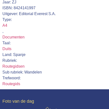
Jaar: ZJ
Webshop
ISBN: 8424141997
Uitgever: Editorial Everest S.A.
Contact
Type:
A4
,
Documenten
Taal:
Duits
Land: Spanje
Rubriek:
Routegidsen
Sub rubriek: Wandelen
Trefwoord:
Routegids
Foto van de dag