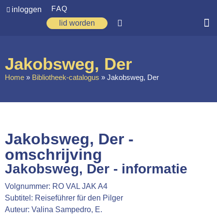
FAQ
inloggen
lid worden
Home
Jakobsweg, Der
Zoeken
Home
»
Bibliotheek-catalogus
»
Jakobsweg, Der
Over ons
Op weg
Spirituele reis
Jakobsweg, Der -
Ervaringen
omschrijving
Jakobsweg, Der - informatie
Regio’s
Volgnummer: RO VAL JAK A4
Nieuws
Subtitel: Reiseführer für den Pilger
Agenda
Auteur: Valina Sampedro, E.