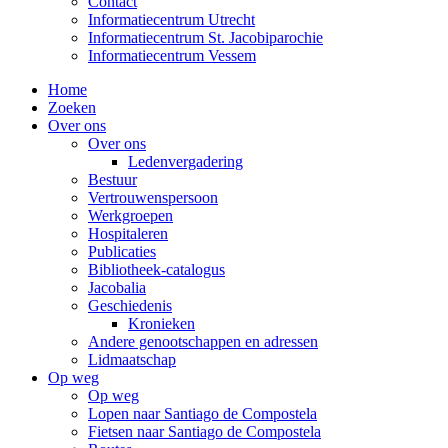
Contact
Informatiecentrum Utrecht
Informatiecentrum St. Jacobiparochie
Informatiecentrum Vessem
Home
Zoeken
Over ons
Over ons
Ledenvergadering
Bestuur
Vertrouwenspersoon
Werkgroepen
Hospitaleren
Publicaties
Bibliotheek-catalogus
Jacobalia
Geschiedenis
Kronieken
Andere genootschappen en adressen
Lidmaatschap
Op weg
Op weg
Lopen naar Santiago de Compostela
Fietsen naar Santiago de Compostela