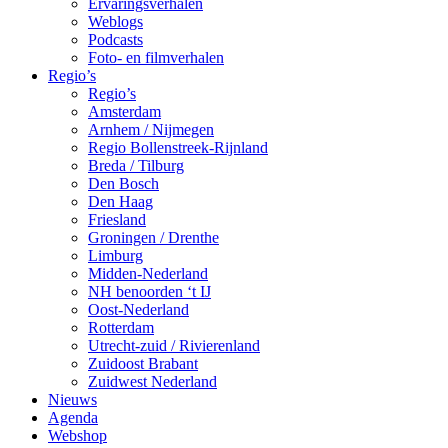
Ervaringsverhalen
Weblogs
Podcasts
Foto- en filmverhalen
Regio’s
Regio’s
Amsterdam
Arnhem / Nijmegen
Regio Bollenstreek-Rijnland
Breda / Tilburg
Den Bosch
Den Haag
Friesland
Groningen / Drenthe
Limburg
Midden-Nederland
NH benoorden ‘t IJ
Oost-Nederland
Rotterdam
Utrecht-zuid / Rivierenland
Zuidoost Brabant
Zuidwest Nederland
Nieuws
Agenda
Webshop