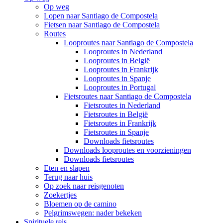
Op weg
Lopen naar Santiago de Compostela
Fietsen naar Santiago de Compostela
Routes
Looproutes naar Santiago de Compostela
Looproutes in Nederland
Looproutes in België
Looproutes in Frankrijk
Looproutes in Spanje
Looproutes in Portugal
Fietsroutes naar Santiago de Compostela
Fietsroutes in Nederland
Fietsroutes in België
Fietsroutes in Frankrijk
Fietsroutes in Spanje
Downloads fietsroutes
Downloads looproutes en voorzieningen
Downloads fietsroutes
Eten en slapen
Terug naar huis
Op zoek naar reisgenoten
Zoekertjes
Bloemen op de camino
Pelgrimswegen: nader bekeken
Spirituele reis