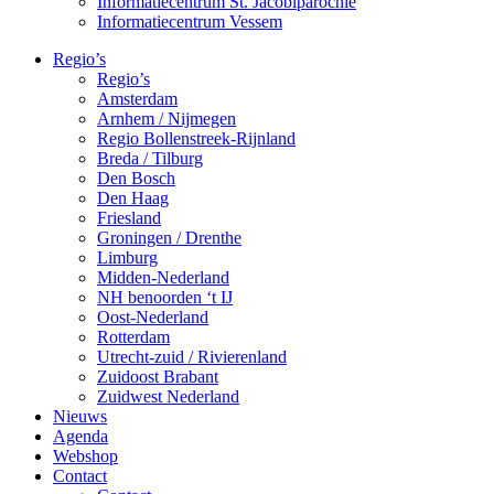
Informatiecentrum St. Jacobiparochie
Informatiecentrum Vessem
Regio’s
Regio’s
Amsterdam
Arnhem / Nijmegen
Regio Bollenstreek-Rijnland
Breda / Tilburg
Den Bosch
Den Haag
Friesland
Groningen / Drenthe
Limburg
Midden-Nederland
NH benoorden ‘t IJ
Oost-Nederland
Rotterdam
Utrecht-zuid / Rivierenland
Zuidoost Brabant
Zuidwest Nederland
Nieuws
Agenda
Webshop
Contact