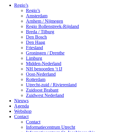
Regio’s
Regio’s
Amsterdam
Arnhem / Nijmegen
Regio Bollenstreek-Rijnland
Breda / Tilburg
Den Bosch
Den Haag
Friesland
Groningen / Drenthe
Limburg
Midden-Nederland
NH benoorden ‘t IJ
Oost-Nederland
Rotterdam
Utrecht-zuid / Rivierenland
Zuidoost Brabant
Zuidwest Nederland
Nieuws
Agenda
Webshop
Contact
Contact
Informatiecentrum Utrecht