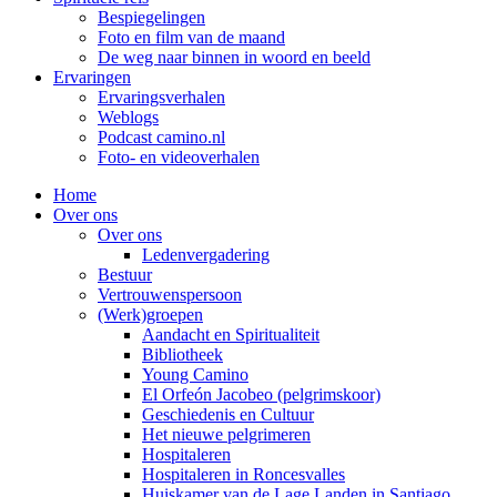
Bespiegelingen
Foto en film van de maand
De weg naar binnen in woord en beeld
Ervaringen
Ervaringsverhalen
Weblogs
Podcast camino.nl
Foto- en videoverhalen
Home
Over ons
Over ons
Ledenvergadering
Bestuur
Vertrouwenspersoon
(Werk)groepen
Aandacht en Spiritualiteit
Bibliotheek
Young Camino
El Orfeón Jacobeo (pelgrimskoor)
Geschiedenis en Cultuur
Het nieuwe pelgrimeren
Hospitaleren
Hospitaleren in Roncesvalles
Huiskamer van de Lage Landen in Santiago