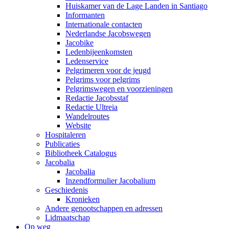
Huiskamer van de Lage Landen in Santiago
Informanten
Internationale contacten
Nederlandse Jacobswegen
Jacobike
Ledenbijeenkomsten
Ledenservice
Pelgrimeren voor de jeugd
Pelgrims voor pelgrims
Pelgrimswegen en voorzieningen
Redactie Jacobsstaf
Redactie Ultreia
Wandelroutes
Website
Hospitaleren
Publicaties
Bibliotheek Catalogus
Jacobalia
Jacobalia
Inzendformulier Jacobalium
Geschiedenis
Kronieken
Andere genootschappen en adressen
Lidmaatschap
Op weg