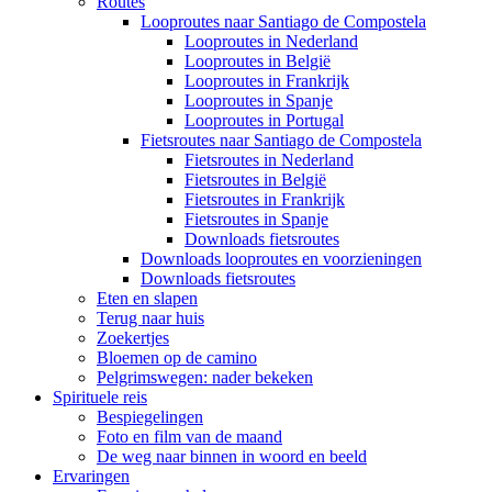
Routes
Looproutes naar Santiago de Compostela
Looproutes in Nederland
Looproutes in België
Looproutes in Frankrijk
Looproutes in Spanje
Looproutes in Portugal
Fietsroutes naar Santiago de Compostela
Fietsroutes in Nederland
Fietsroutes in België
Fietsroutes in Frankrijk
Fietsroutes in Spanje
Downloads fietsroutes
Downloads looproutes en voorzieningen
Downloads fietsroutes
Eten en slapen
Terug naar huis
Zoekertjes
Bloemen op de camino
Pelgrimswegen: nader bekeken
Spirituele reis
Bespiegelingen
Foto en film van de maand
De weg naar binnen in woord en beeld
Ervaringen