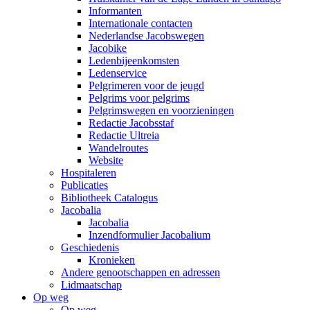
Informanten
Internationale contacten
Nederlandse Jacobswegen
Jacobike
Ledenbijeenkomsten
Ledenservice
Pelgrimeren voor de jeugd
Pelgrims voor pelgrims
Pelgrimswegen en voorzieningen
Redactie Jacobsstaf
Redactie Ultreia
Wandelroutes
Website
Hospitaleren
Publicaties
Bibliotheek Catalogus
Jacobalia
Jacobalia
Inzendformulier Jacobalium
Geschiedenis
Kronieken
Andere genootschappen en adressen
Lidmaatschap
Op weg
Op weg