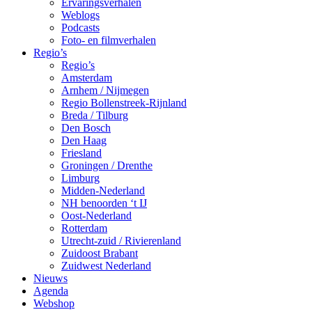
Ervaringsverhalen
Weblogs
Podcasts
Foto- en filmverhalen
Regio’s
Regio’s
Amsterdam
Arnhem / Nijmegen
Regio Bollenstreek-Rijnland
Breda / Tilburg
Den Bosch
Den Haag
Friesland
Groningen / Drenthe
Limburg
Midden-Nederland
NH benoorden ‘t IJ
Oost-Nederland
Rotterdam
Utrecht-zuid / Rivierenland
Zuidoost Brabant
Zuidwest Nederland
Nieuws
Agenda
Webshop