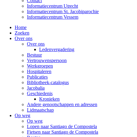
Contact
Informatiecentrum Utrecht
Informatiecentrum St. Jacobiparochie
Informatiecentrum Vessem
Home
Zoeken
Over ons
Over ons
Ledenvergadering
Bestuur
Vertrouwenspersoon
Werkgroepen
Hospitaleren
Publicaties
Bibliotheek-catalogus
Jacobalia
Geschiedenis
Kronieken
Andere genootschappen en adressen
Lidmaatschap
Op weg
Op weg
Lopen naar Santiago de Compostela
Fietsen naar Santiago de Compostela