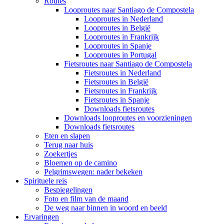
Routes
Looproutes naar Santiago de Compostela
Looproutes in Nederland
Looproutes in België
Looproutes in Frankrijk
Looproutes in Spanje
Looproutes in Portugal
Fietsroutes naar Santiago de Compostela
Fietsroutes in Nederland
Fietsroutes in België
Fietsroutes in Frankrijk
Fietsroutes in Spanje
Downloads fietsroutes
Downloads looproutes en voorzieningen
Downloads fietsroutes
Eten en slapen
Terug naar huis
Zoekertjes
Bloemen op de camino
Pelgrimswegen: nader bekeken
Spirituele reis
Bespiegelingen
Foto en film van de maand
De weg naar binnen in woord en beeld
Ervaringen