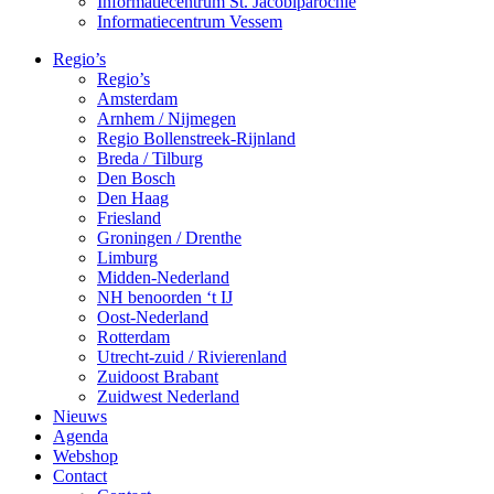
Informatiecentrum St. Jacobiparochie
Informatiecentrum Vessem
Regio’s
Regio’s
Amsterdam
Arnhem / Nijmegen
Regio Bollenstreek-Rijnland
Breda / Tilburg
Den Bosch
Den Haag
Friesland
Groningen / Drenthe
Limburg
Midden-Nederland
NH benoorden ‘t IJ
Oost-Nederland
Rotterdam
Utrecht-zuid / Rivierenland
Zuidoost Brabant
Zuidwest Nederland
Nieuws
Agenda
Webshop
Contact