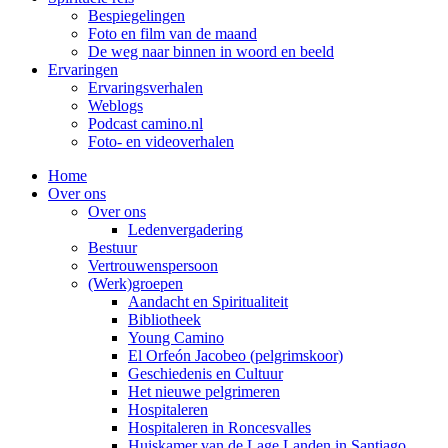
Bespiegelingen
Foto en film van de maand
De weg naar binnen in woord en beeld
Ervaringen
Ervaringsverhalen
Weblogs
Podcast camino.nl
Foto- en videoverhalen
Home
Over ons
Over ons
Ledenvergadering
Bestuur
Vertrouwenspersoon
(Werk)groepen
Aandacht en Spiritualiteit
Bibliotheek
Young Camino
El Orfeón Jacobeo (pelgrimskoor)
Geschiedenis en Cultuur
Het nieuwe pelgrimeren
Hospitaleren
Hospitaleren in Roncesvalles
Huiskamer van de Lage Landen in Santiago