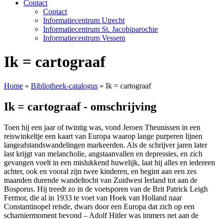
Contact
Contact
Informatiecentrum Utrecht
Informatiecentrum St. Jacobiparochie
Informatiecentrum Vessem
Ik = cartograaf
Home
»
Bibliotheek-catalogus
»
Ik = cartograaf
Ik = cartograaf - omschrijving
Toen hij een jaar of twintig was, vond Jeroen Theunissen in een
reiswinkeltje een kaart van Europa waarop lange purperen lijnen
langeafstandswandelingen markeerden. Als de schrijver jaren later
last krijgt van melancholie, angstaanvallen en depressies, en zich
gevangen voelt in een mislukkend huwelijk, laat hij alles en iedereen
achter, ook en vooral zijn twee kinderen, en begint aan een zes
maanden durende wandeltocht van Zuidwest Ierland tot aan de
Bosporus. Hij treedt zo in de voetsporen van de Brit Patrick Leigh
Fermor, die al in 1933 te voet van Hoek van Holland naar
Constantinopel reisde, dwars door een Europa dat zich op een
scharniermoment bevond – Adolf Hitler was immers net aan de