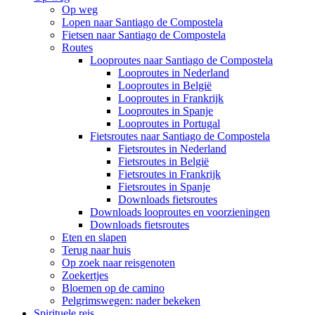
Op weg
Lopen naar Santiago de Compostela
Fietsen naar Santiago de Compostela
Routes
Looproutes naar Santiago de Compostela
Looproutes in Nederland
Looproutes in België
Looproutes in Frankrijk
Looproutes in Spanje
Looproutes in Portugal
Fietsroutes naar Santiago de Compostela
Fietsroutes in Nederland
Fietsroutes in België
Fietsroutes in Frankrijk
Fietsroutes in Spanje
Downloads fietsroutes
Downloads looproutes en voorzieningen
Downloads fietsroutes
Eten en slapen
Terug naar huis
Op zoek naar reisgenoten
Zoekertjes
Bloemen op de camino
Pelgrimswegen: nader bekeken
Spirituele reis