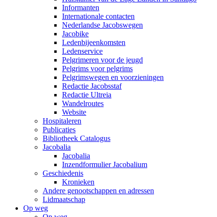
Informanten
Internationale contacten
Nederlandse Jacobswegen
Jacobike
Ledenbijeenkomsten
Ledenservice
Pelgrimeren voor de jeugd
Pelgrims voor pelgrims
Pelgrimswegen en voorzieningen
Redactie Jacobsstaf
Redactie Ultreia
Wandelroutes
Website
Hospitaleren
Publicaties
Bibliotheek Catalogus
Jacobalia
Jacobalia
Inzendformulier Jacobalium
Geschiedenis
Kronieken
Andere genootschappen en adressen
Lidmaatschap
Op weg
Op weg