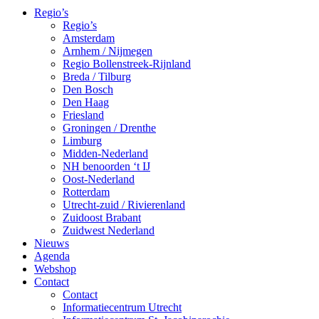
Regio’s
Regio’s
Amsterdam
Arnhem / Nijmegen
Regio Bollenstreek-Rijnland
Breda / Tilburg
Den Bosch
Den Haag
Friesland
Groningen / Drenthe
Limburg
Midden-Nederland
NH benoorden ‘t IJ
Oost-Nederland
Rotterdam
Utrecht-zuid / Rivierenland
Zuidoost Brabant
Zuidwest Nederland
Nieuws
Agenda
Webshop
Contact
Contact
Informatiecentrum Utrecht