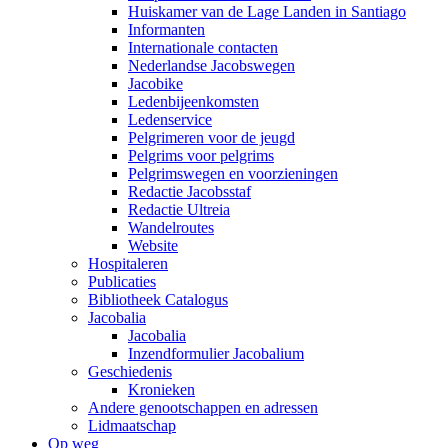
Huiskamer van de Lage Landen in Santiago
Informanten
Internationale contacten
Nederlandse Jacobswegen
Jacobike
Ledenbijeenkomsten
Ledenservice
Pelgrimeren voor de jeugd
Pelgrims voor pelgrims
Pelgrimswegen en voorzieningen
Redactie Jacobsstaf
Redactie Ultreia
Wandelroutes
Website
Hospitaleren
Publicaties
Bibliotheek Catalogus
Jacobalia
Jacobalia
Inzendformulier Jacobalium
Geschiedenis
Kronieken
Andere genootschappen en adressen
Lidmaatschap
Op weg