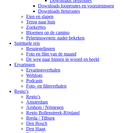
Downloads fietsroutes
Downloads looproutes en voorzieningen
Downloads fietsroutes
Eten en slapen
Terug naar huis
Zoekertjes
Bloemen op de camino
Pelgrimswegen: nader bekeken
Spirituele reis
Bespiegelingen
Foto en film van de maand
De weg naar binnen in woord en beeld
Ervaringen
Ervaringsverhalen
Weblogs
Podcasts
Foto- en filmverhalen
Regio’s
Regio’s
Amsterdam
Arnhem / Nijmegen
Regio Bollenstreek-Rijnland
Breda / Tilburg
Den Bosch
Den Haag