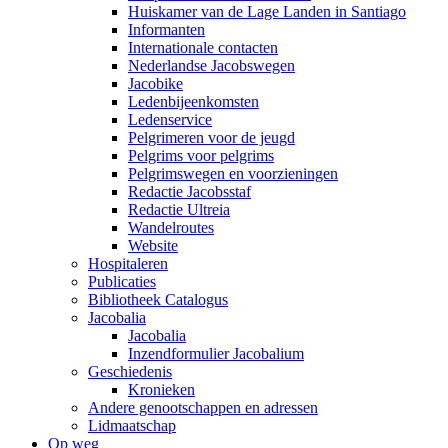
Huiskamer van de Lage Landen in Santiago
Informanten
Internationale contacten
Nederlandse Jacobswegen
Jacobike
Ledenbijeenkomsten
Ledenservice
Pelgrimeren voor de jeugd
Pelgrims voor pelgrims
Pelgrimswegen en voorzieningen
Redactie Jacobsstaf
Redactie Ultreia
Wandelroutes
Website
Hospitaleren
Publicaties
Bibliotheek Catalogus
Jacobalia
Jacobalia
Inzendformulier Jacobalium
Geschiedenis
Kronieken
Andere genootschappen en adressen
Lidmaatschap
Op weg