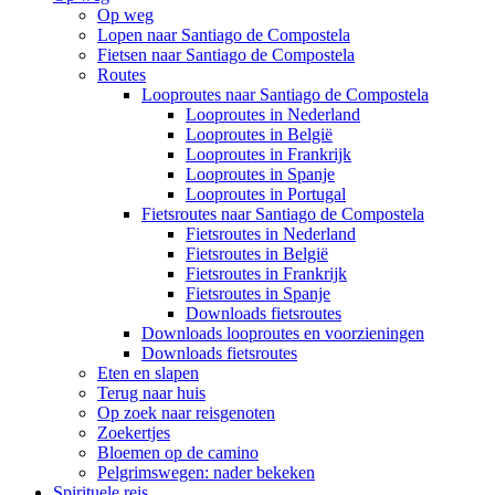
Op weg
Lopen naar Santiago de Compostela
Fietsen naar Santiago de Compostela
Routes
Looproutes naar Santiago de Compostela
Looproutes in Nederland
Looproutes in België
Looproutes in Frankrijk
Looproutes in Spanje
Looproutes in Portugal
Fietsroutes naar Santiago de Compostela
Fietsroutes in Nederland
Fietsroutes in België
Fietsroutes in Frankrijk
Fietsroutes in Spanje
Downloads fietsroutes
Downloads looproutes en voorzieningen
Downloads fietsroutes
Eten en slapen
Terug naar huis
Op zoek naar reisgenoten
Zoekertjes
Bloemen op de camino
Pelgrimswegen: nader bekeken
Spirituele reis