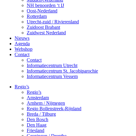
NH benoorden ‘t IJ
Oost-Nederland
Rotterdam
Utrecht-zuid / Rivierenland
Zuidoost Brabant
Zuidwest Nederland
Nieuws
Agenda
Webshop
Contact
Contact
Informatiecentrum Utrecht
Informatiecentrum St. Jacobiparochie
Informatiecentrum Vessem
Regio’s
Regio’s
Amsterdam
Arnhem / Nijmegen
Regio Bollenstreek-Rijnland
Breda / Tilburg
Den Bosch
Den Haag
Friesland
Groningen / Drenthe