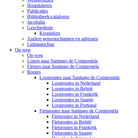
Hospitaleren
Publicaties
Bibliotheek-catalogus
Jacobalia
Geschiedenis
Kronieken
Andere genootschappen en adressen
Lidmaatschap
Op weg
Op weg
Lopen naar Santiago de Compostela
Fietsen naar Santiago de Compostela
Routes
Looproutes naar Santiago de Compostela
Looproutes in Nederland
Looproutes in België
Looproutes in Frankrijk
Looproutes in Spanje
Looproutes in Portugal
Fietsroutes naar Santiago de Compostela
Fietsroutes in Nederland
Fietsroutes in België
Fietsroutes in Frankrijk
Fietsroutes in Spanje