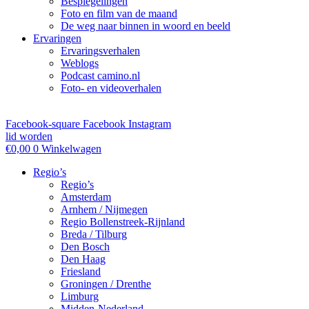
Bespiegelingen
Foto en film van de maand
De weg naar binnen in woord en beeld
Ervaringen
Ervaringsverhalen
Weblogs
Podcast camino.nl
Foto- en videoverhalen
Facebook-square
Facebook
Instagram
lid worden
€
0,00
0
Winkelwagen
Regio’s
Regio’s
Amsterdam
Arnhem / Nijmegen
Regio Bollenstreek-Rijnland
Breda / Tilburg
Den Bosch
Den Haag
Friesland
Groningen / Drenthe
Limburg
Midden-Nederland