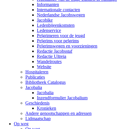
Informanten
Internationale contacten
Nederlandse Jacobswegen
Jacobike
Ledenbijeenkomsten
Ledenservice
Pelgrimeren voor de jeugd
Pelgrims voor pelgrims
Pelgrimswegen en voorzieningen
Redactie Jacobsstaf
Redactie Ultreia
Wandelroutes
Website
Hospitaleren
Publicaties
Bibliotheek Catalogus
Jacobalia
Jacobalia
Inzendformulier Jacobalium
Geschiedenis
Kronieken
Andere genootschappen en adressen
Lidmaatschap
Op weg
Op weg