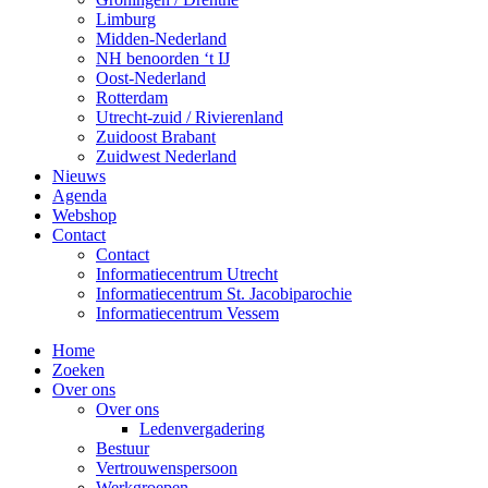
Limburg
Midden-Nederland
NH benoorden ‘t IJ
Oost-Nederland
Rotterdam
Utrecht-zuid / Rivierenland
Zuidoost Brabant
Zuidwest Nederland
Nieuws
Agenda
Webshop
Contact
Contact
Informatiecentrum Utrecht
Informatiecentrum St. Jacobiparochie
Informatiecentrum Vessem
Home
Zoeken
Over ons
Over ons
Ledenvergadering
Bestuur
Vertrouwenspersoon
Werkgroepen