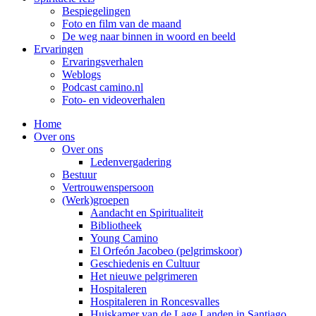
Bespiegelingen
Foto en film van de maand
De weg naar binnen in woord en beeld
Ervaringen
Ervaringsverhalen
Weblogs
Podcast camino.nl
Foto- en videoverhalen
Home
Over ons
Over ons
Ledenvergadering
Bestuur
Vertrouwenspersoon
(Werk)groepen
Aandacht en Spiritualiteit
Bibliotheek
Young Camino
El Orfeón Jacobeo (pelgrimskoor)
Geschiedenis en Cultuur
Het nieuwe pelgrimeren
Hospitaleren
Hospitaleren in Roncesvalles
Huiskamer van de Lage Landen in Santiago