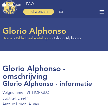
FAQ
inloggen
lid worden
Home
Glorio Alphonso
Zoeken
Home
»
Bibliotheek-catalogus
»
Glorio Alphonso
Over ons
Op weg
Spirituele reis
Glorio Alphonso -
Ervaringen
omschrijving
Glorio Alphonso - informatie
Regio’s
Volgnummer: VF HOR GLO
Nieuws
Subtitel: Deel 1
Agenda
Auteur: Horen, A. van