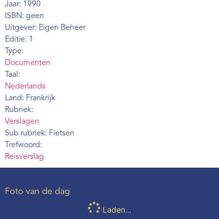
Jaar: 1990
Webshop
ISBN: geen
Uitgever: Eigen Beheer
Contact
Editie: 1
Type:
Documenten
Taal:
Nederlands
Land: Frankrijk
Rubriek:
Verslagen
Sub rubriek: Fietsen
Trefwoord:
Reisverslag
Foto van de dag
Laden...