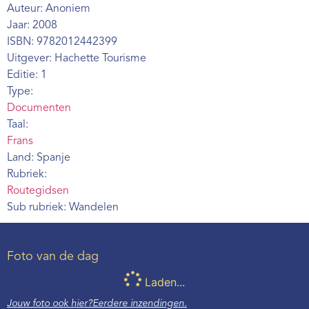
Auteur: Anoniem
Webshop
Jaar: 2008
Contact
ISBN: 9782012442399
Uitgever: Hachette Tourisme
Editie: 1
Type:
Documenten
Taal:
Frans
Land: Spanje
Rubriek:
Routegidsen
Sub rubriek: Wandelen
Foto van de dag
Laden...
Jouw foto ook hier?
Eerdere inzendingen.