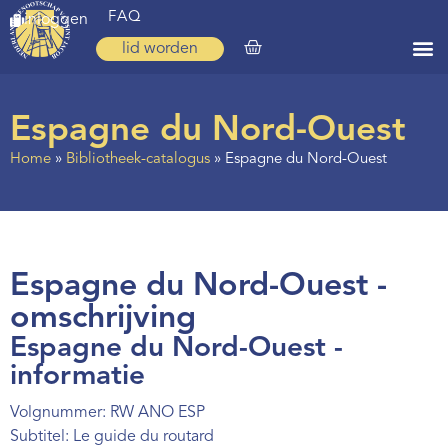
FAQ
inloggen
lid worden
Home
Espagne du Nord-Ouest
Zoeken
Home
»
Bibliotheek-catalogus
»
Espagne du Nord-Ouest
Over ons
Op weg
Spirituele reis
Espagne du Nord-Ouest -
Ervaringen
omschrijving
Espagne du Nord-Ouest -
Regio’s
informatie
Nieuws
Volgnummer: RW ANO ESP
Agenda
Subtitel: Le guide du routard