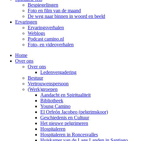
Bespiegelingen
Foto en film van de maand
De weg naar binnen in woord en beeld
Ervaringen
Ervaringsverhalen
Weblogs
Podcast camino.nl
Foto- en videoverhalen
Home
Over ons
Over ons
Ledenvergadering
Bestuur
Vertrouwenspersoon
(Werk)groepen
Aandacht en Spiritualiteit
Bibliotheek
Young Camino
El Orfeón Jacobeo (pelgrimskoor)
Geschiedenis en Cultuur
Het nieuwe pelgrimeren
Hospitaleren
Hospitaleren in Roncesvalles
Huiskamer van de Lage Landen in Santiago