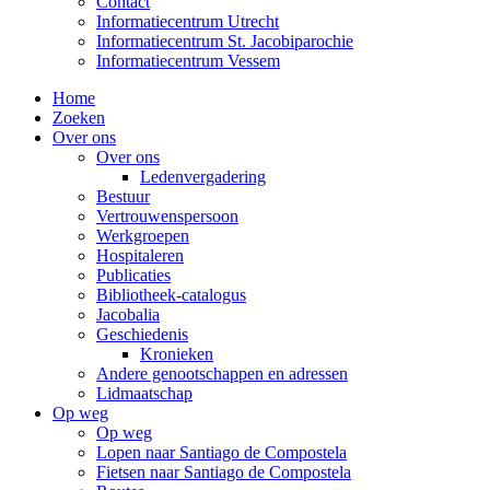
Contact
Informatiecentrum Utrecht
Informatiecentrum St. Jacobiparochie
Informatiecentrum Vessem
Home
Zoeken
Over ons
Over ons
Ledenvergadering
Bestuur
Vertrouwenspersoon
Werkgroepen
Hospitaleren
Publicaties
Bibliotheek-catalogus
Jacobalia
Geschiedenis
Kronieken
Andere genootschappen en adressen
Lidmaatschap
Op weg
Op weg
Lopen naar Santiago de Compostela
Fietsen naar Santiago de Compostela