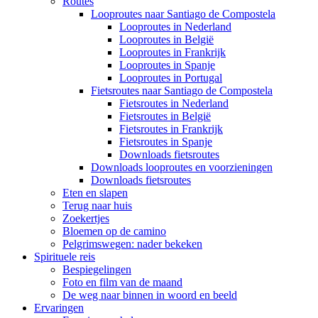
Routes
Looproutes naar Santiago de Compostela
Looproutes in Nederland
Looproutes in België
Looproutes in Frankrijk
Looproutes in Spanje
Looproutes in Portugal
Fietsroutes naar Santiago de Compostela
Fietsroutes in Nederland
Fietsroutes in België
Fietsroutes in Frankrijk
Fietsroutes in Spanje
Downloads fietsroutes
Downloads looproutes en voorzieningen
Downloads fietsroutes
Eten en slapen
Terug naar huis
Zoekertjes
Bloemen op de camino
Pelgrimswegen: nader bekeken
Spirituele reis
Bespiegelingen
Foto en film van de maand
De weg naar binnen in woord en beeld
Ervaringen