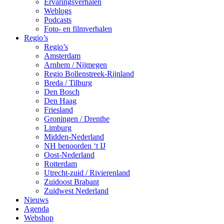
Ervaringsverhalen
Weblogs
Podcasts
Foto- en filmverhalen
Regio’s
Regio’s
Amsterdam
Arnhem / Nijmegen
Regio Bollenstreek-Rijnland
Breda / Tilburg
Den Bosch
Den Haag
Friesland
Groningen / Drenthe
Limburg
Midden-Nederland
NH benoorden ‘t IJ
Oost-Nederland
Rotterdam
Utrecht-zuid / Rivierenland
Zuidoost Brabant
Zuidwest Nederland
Nieuws
Agenda
Webshop