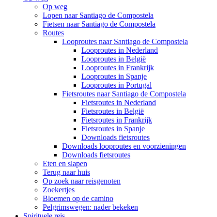
Op weg
Lopen naar Santiago de Compostela
Fietsen naar Santiago de Compostela
Routes
Looproutes naar Santiago de Compostela
Looproutes in Nederland
Looproutes in België
Looproutes in Frankrijk
Looproutes in Spanje
Looproutes in Portugal
Fietsroutes naar Santiago de Compostela
Fietsroutes in Nederland
Fietsroutes in België
Fietsroutes in Frankrijk
Fietsroutes in Spanje
Downloads fietsroutes
Downloads looproutes en voorzieningen
Downloads fietsroutes
Eten en slapen
Terug naar huis
Op zoek naar reisgenoten
Zoekertjes
Bloemen op de camino
Pelgrimswegen: nader bekeken
Spirituele reis