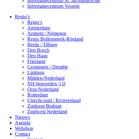
Informatiecentrum St. Jacobiparochie
Informatiecentrum Vessem
Regio’s
Regio’s
Amsterdam
Arnhem / Nijmegen
Regio Bollenstreek-Rijnland
Breda / Tilburg
Den Bosch
Den Haag
Friesland
Groningen / Drenthe
Limburg
Midden-Nederland
NH benoorden ‘t IJ
Oost-Nederland
Rotterdam
Utrecht-zuid / Rivierenland
Zuidoost Brabant
Zuidwest Nederland
Nieuws
Agenda
Webshop
Contact