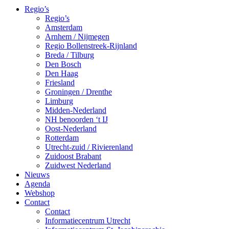
Regio’s
Regio’s
Amsterdam
Arnhem / Nijmegen
Regio Bollenstreek-Rijnland
Breda / Tilburg
Den Bosch
Den Haag
Friesland
Groningen / Drenthe
Limburg
Midden-Nederland
NH benoorden ‘t IJ
Oost-Nederland
Rotterdam
Utrecht-zuid / Rivierenland
Zuidoost Brabant
Zuidwest Nederland
Nieuws
Agenda
Webshop
Contact
Contact
Informatiecentrum Utrecht