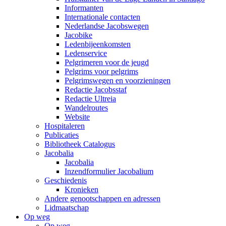
Informanten
Internationale contacten
Nederlandse Jacobswegen
Jacobike
Ledenbijeenkomsten
Ledenservice
Pelgrimeren voor de jeugd
Pelgrims voor pelgrims
Pelgrimswegen en voorzieningen
Redactie Jacobsstaf
Redactie Ultreia
Wandelroutes
Website
Hospitaleren
Publicaties
Bibliotheek Catalogus
Jacobalia
Jacobalia
Inzendformulier Jacobalium
Geschiedenis
Kronieken
Andere genootschappen en adressen
Lidmaatschap
Op weg
Op weg