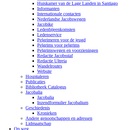
Huiskamer van de Lage Landen in Santiago
Informanten
Internationale contacten
Nederlandse Jacobswegen
Jacobike
Ledenbijeenkomsten
Ledenservice
Pelgrimeren voor de jeugd
Pelgrims voor pelgrims
Pelgrimswegen en voorzieningen
Redactie Jacobsstaf
Redactie Ultreia
Wandelroutes
Website
Hospitaleren
Publicaties
Bibliotheek Catalogus
Jacobalia
Jacobalia
Inzendformulier Jacobalium
Geschiedenis
Kronieken
Andere genootschappen en adressen
Lidmaatschap
Op weg