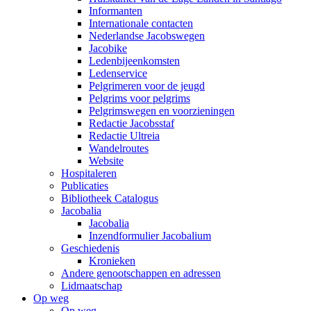
Informanten
Internationale contacten
Nederlandse Jacobswegen
Jacobike
Ledenbijeenkomsten
Ledenservice
Pelgrimeren voor de jeugd
Pelgrims voor pelgrims
Pelgrimswegen en voorzieningen
Redactie Jacobsstaf
Redactie Ultreia
Wandelroutes
Website
Hospitaleren
Publicaties
Bibliotheek Catalogus
Jacobalia
Jacobalia
Inzendformulier Jacobalium
Geschiedenis
Kronieken
Andere genootschappen en adressen
Lidmaatschap
Op weg
Op weg