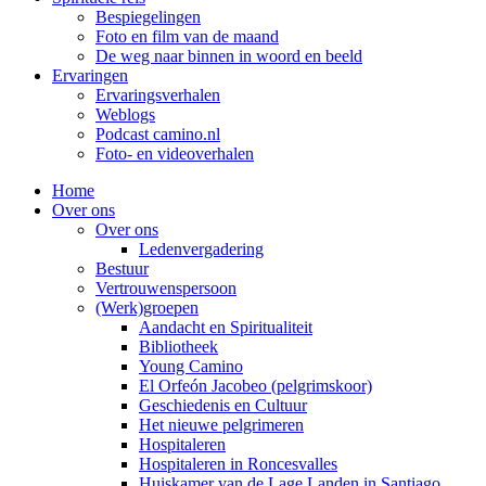
Bespiegelingen
Foto en film van de maand
De weg naar binnen in woord en beeld
Ervaringen
Ervaringsverhalen
Weblogs
Podcast camino.nl
Foto- en videoverhalen
Home
Over ons
Over ons
Ledenvergadering
Bestuur
Vertrouwenspersoon
(Werk)groepen
Aandacht en Spiritualiteit
Bibliotheek
Young Camino
El Orfeón Jacobeo (pelgrimskoor)
Geschiedenis en Cultuur
Het nieuwe pelgrimeren
Hospitaleren
Hospitaleren in Roncesvalles
Huiskamer van de Lage Landen in Santiago