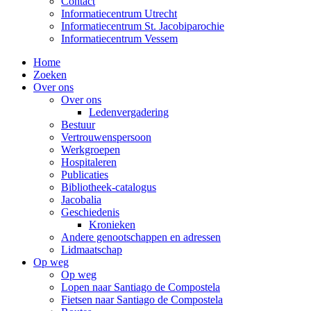
Contact
Informatiecentrum Utrecht
Informatiecentrum St. Jacobiparochie
Informatiecentrum Vessem
Home
Zoeken
Over ons
Over ons
Ledenvergadering
Bestuur
Vertrouwenspersoon
Werkgroepen
Hospitaleren
Publicaties
Bibliotheek-catalogus
Jacobalia
Geschiedenis
Kronieken
Andere genootschappen en adressen
Lidmaatschap
Op weg
Op weg
Lopen naar Santiago de Compostela
Fietsen naar Santiago de Compostela