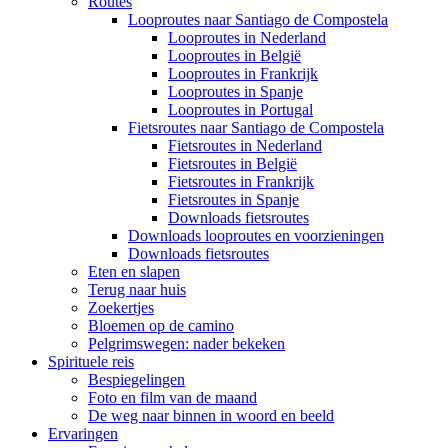
Routes
Looproutes naar Santiago de Compostela
Looproutes in Nederland
Looproutes in België
Looproutes in Frankrijk
Looproutes in Spanje
Looproutes in Portugal
Fietsroutes naar Santiago de Compostela
Fietsroutes in Nederland
Fietsroutes in België
Fietsroutes in Frankrijk
Fietsroutes in Spanje
Downloads fietsroutes
Downloads looproutes en voorzieningen
Downloads fietsroutes
Eten en slapen
Terug naar huis
Zoekertjes
Bloemen op de camino
Pelgrimswegen: nader bekeken
Spirituele reis
Bespiegelingen
Foto en film van de maand
De weg naar binnen in woord en beeld
Ervaringen