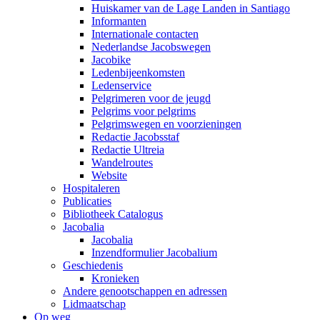
Huiskamer van de Lage Landen in Santiago
Informanten
Internationale contacten
Nederlandse Jacobswegen
Jacobike
Ledenbijeenkomsten
Ledenservice
Pelgrimeren voor de jeugd
Pelgrims voor pelgrims
Pelgrimswegen en voorzieningen
Redactie Jacobsstaf
Redactie Ultreia
Wandelroutes
Website
Hospitaleren
Publicaties
Bibliotheek Catalogus
Jacobalia
Jacobalia
Inzendformulier Jacobalium
Geschiedenis
Kronieken
Andere genootschappen en adressen
Lidmaatschap
Op weg