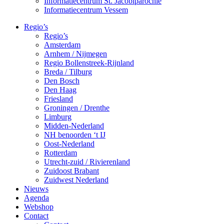
Informatiecentrum St. Jacobiparochie
Informatiecentrum Vessem
Regio’s
Regio’s
Amsterdam
Arnhem / Nijmegen
Regio Bollenstreek-Rijnland
Breda / Tilburg
Den Bosch
Den Haag
Friesland
Groningen / Drenthe
Limburg
Midden-Nederland
NH benoorden ‘t IJ
Oost-Nederland
Rotterdam
Utrecht-zuid / Rivierenland
Zuidoost Brabant
Zuidwest Nederland
Nieuws
Agenda
Webshop
Contact