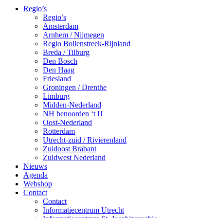
Regio’s
Regio’s
Amsterdam
Arnhem / Nijmegen
Regio Bollenstreek-Rijnland
Breda / Tilburg
Den Bosch
Den Haag
Friesland
Groningen / Drenthe
Limburg
Midden-Nederland
NH benoorden ‘t IJ
Oost-Nederland
Rotterdam
Utrecht-zuid / Rivierenland
Zuidoost Brabant
Zuidwest Nederland
Nieuws
Agenda
Webshop
Contact
Contact
Informatiecentrum Utrecht