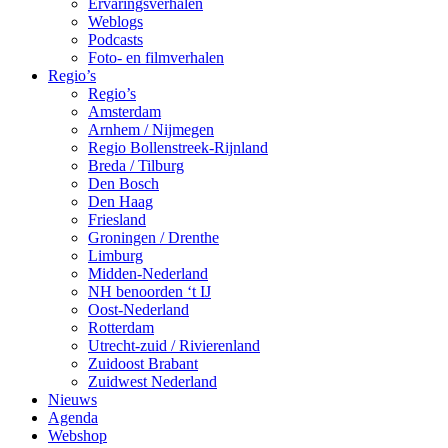
Ervaringsverhalen
Weblogs
Podcasts
Foto- en filmverhalen
Regio’s
Regio’s
Amsterdam
Arnhem / Nijmegen
Regio Bollenstreek-Rijnland
Breda / Tilburg
Den Bosch
Den Haag
Friesland
Groningen / Drenthe
Limburg
Midden-Nederland
NH benoorden ‘t IJ
Oost-Nederland
Rotterdam
Utrecht-zuid / Rivierenland
Zuidoost Brabant
Zuidwest Nederland
Nieuws
Agenda
Webshop