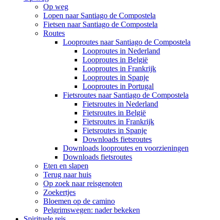
Op weg
Lopen naar Santiago de Compostela
Fietsen naar Santiago de Compostela
Routes
Looproutes naar Santiago de Compostela
Looproutes in Nederland
Looproutes in België
Looproutes in Frankrijk
Looproutes in Spanje
Looproutes in Portugal
Fietsroutes naar Santiago de Compostela
Fietsroutes in Nederland
Fietsroutes in België
Fietsroutes in Frankrijk
Fietsroutes in Spanje
Downloads fietsroutes
Downloads looproutes en voorzieningen
Downloads fietsroutes
Eten en slapen
Terug naar huis
Op zoek naar reisgenoten
Zoekertjes
Bloemen op de camino
Pelgrimswegen: nader bekeken
Spirituele reis