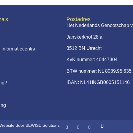
na's
Postadres
Het Nederlands Genootschap v
Janskerkhof 28 a
3512 BN Utrecht
 informatiecentra
KvK nummer: 40447304
BTW nummer: NL 8039.95.635
IBAN: NL41INGB0005151146
aag?
ing
Website door BEWISE Solutions