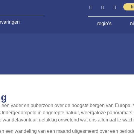
l
rvaringen
regio’s
n
ng
n een vader en puberzoon over de hoogste bergen van Europa. 
Ondergedompeld in ongerepte natuur, weergaloze panorama’s, 
e wandelavontuur, gelukkig onwetend wat ons allemaal te wacht
n een wandeling van een maand uitgesmeerd over een periode va