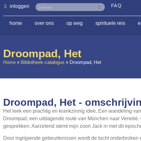
FAQ
inloggen
home
over ons
op weg
spirituele reis
e
Droompad, Het
Home
»
Bibliotheek-catalogus
»
Droompad, Het
Droompad, Het - omschrijvi
Het leek een prachtig en krankzinnig idee. Een wandeling va
Droompad, een uitdagende route van München naar Venetië. 
gesprekken. Aarzelend stemt mijn zoon Jack in met dit episch
Door ingrijpende gebeurtenissen wordt de tocht onderbroken e